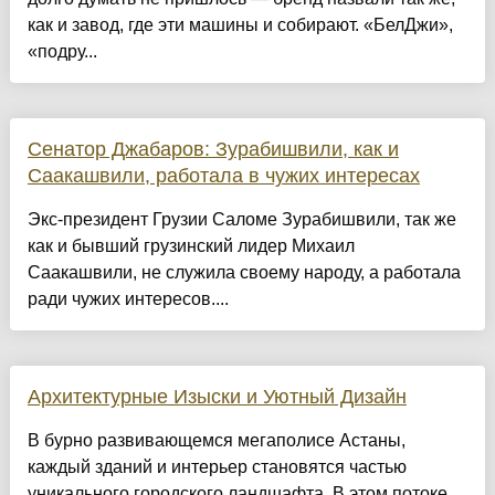
как и завод, где эти машины и собирают. «БелДжи»,
«подру...
Сенатор Джабаров: Зурабишвили, как и
Саакашвили, работала в чужих интересах
Экс-президент Грузии Саломе Зурабишвили, так же
как и бывший грузинский лидер Михаил
Саакашвили, не служила своему народу, а работала
ради чужих интересов....
Архитектурные Изыски и Уютный Дизайн
​В бурно развивающемся мегаполисе Астаны,
каждый зданий и интерьер становятся частью
уникального городского ландшафта. В этом потоке