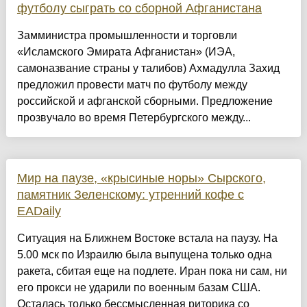
футболу сыграть со сборной Афганистана
Замминистра промышленности и торговли
«Исламского Эмирата Афганистан» (ИЭА,
самоназвание страны у талибов) Ахмадулла Захид
предложил провести матч по футболу между
российской и афганской сборными. Предложение
прозвучало во время Петербургского между...
Мир на паузе, «крысиные норы» Сырского,
памятник Зеленскому: утренний кофе с
EADaily
Ситуация на Ближнем Востоке встала на паузу. На
5.00 мск по Израилю была выпущена только одна
ракета, сбитая еще на подлете. Иран пока ни сам, ни
его прокси не ударили по военным базам США.
Осталась только бессмысленная риторика со