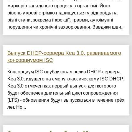
маркерів запального процесу в організмі. Його
рівень у крові стрімко підвищується у відповідь на
різні стани, зокрема інфекції, травми, аутоімунні
порушення чи хронічні захворювання. Завдяки шви...
Выпуск DHCP-сервера Kea 3.0, развиваемого
консорциумом ISC
Консорциум ISC опубликовал релиз DHCP-сервера
Kea 3.0, идущего на смену классическому ISC DHCP.
Kea 3.0 отмечен как первый выпуск, для которого
будет обеспечен длительный цикл сопровождения
(LTS) - обновления будут выпускаться в течение трёх
лет. Но...