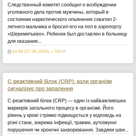
Следственный комитет сообщил о возбуждении
уголовного дела против мужчины, который в
состоянии наркотического опьянения схватил 2-
летнего мальчика и бросил его на пол в аэропорту
«Шереметьево». Ребенок был доставлен в больницу
для оказания...
10:00 (27.06.2025) » 781
С-реактивний білок (CRP): коли організм
сигналізує про запалення
С-реактивний білок (CRP) — один із найважливіших
маркерів запального процесу в організмі. Його
рівень у крові стрімко підвищується у відповідь на
різні стани, зокрема інфекції, травми, аутоімунні
порушення чи хронічні захворювання. Завдяки шви...