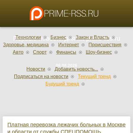
Технологии
Бизнес
Закон и Власть
Первые новости дня на prime-rss.ru
Здоровье, медицина
Интернет
Происшествия
Авто
Спорт
Финансы
Шоу-бизнес
06.08.2026
Новости
Добавить новость...
Подписаться на новости
Текущий тренд
Будущий тренд
Платная перевозка лежачих больных в Москве
и области от службы СПЕЦПОМОЩЬ