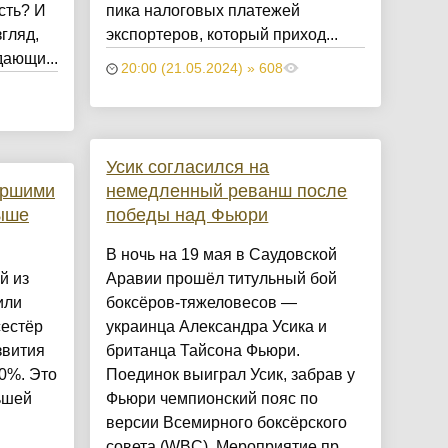
сть? И
пика налоговых платежей
гляд,
экспортеров, который приход...
дающи...
20:00 (21.05.2024) » 608
Усик согласился на
аршими
немедленный реванш после
выше
победы над Фьюри
В ночь на 19 мая в Саудовской
й из
Аравии прошёл титульный бой
или
боксёров-тяжеловесов —
сестёр
украинца Александра Усика и
звития
британца Тайсона Фьюри.
50%. Это
Поединок выиграл Усик, забрав у
ьшей
Фьюри чемпионский пояс по
версии Всемирного боксёрского
совета (WBC). Мероприятие пр...