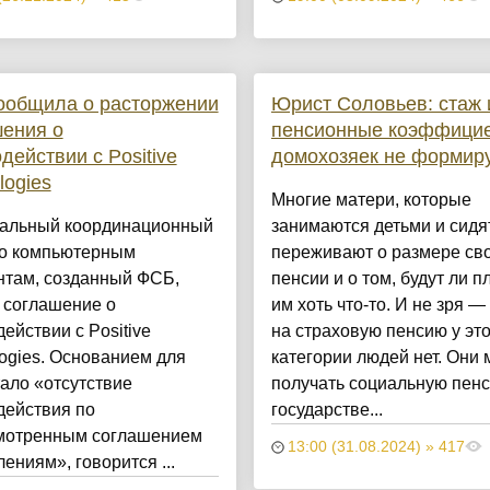
ообщила о расторжении
Юрист Соловьев: стаж 
ения о
пенсионные коэффицие
действии с Positive
домохозяек не формир
logies
Многие матери, которые
альный координационный
занимаются детьми и сидя
по компьютерным
переживают о размере св
нтам, созданный ФСБ,
пенсии и о том, будут ли п
 соглашение о
им хоть что-то. И не зря —
ействии с Positive
на страховую пенсию у эт
ogies. Основанием для
категории людей нет. Они 
тало «отсутствие
получать социальную пенс
действия по
государстве...
мотренным соглашением
13:00 (31.08.2024) » 417
ениям», говорится ...