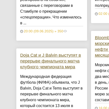
связанные с переговорами в
полпред
Стамбуле о прекращении
02:00 
«спецоперации». Что изменилось
в ...
20:00 (09.06.2025) » 350
Bloomb
морски
нефти 
Doja Cat и J Balvin выступят в
месяц
перерыве финального матча
Морские
клубного чемпионата мира
нефти с
Международная федерация
два мес
футбола (ФИФА) объявила, что J
в день,
Balvin, Doja Cat и Tems выступят в
России 
перерыве финального матча
морю за
клубного чемпионата мира,
состави
который состоится 13 июля в
16:00 