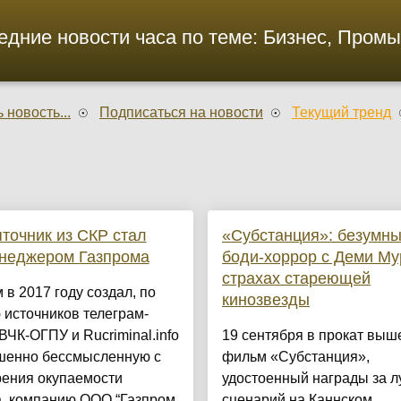
едние новости часа по теме: Бизнес, Пром
 новость...
Подписаться на новости
Текущий тренд
яточник из СКР стал
«Субстанция»: безумн
енеджером Газпрома
боди-хоррор с Деми Му
страхах стареющей
 в 2017 году создал, по
кинозвезды
источников телеграм-
ВЧК-ОГПУ и Rucriminal.info
19 сентября в прокат выш
ршенно бессмысленную с
фильм «Субстанция»,
рения окупаемости
удостоенный награды за 
а, компанию ООО “Газпром
сценарий на Каннском