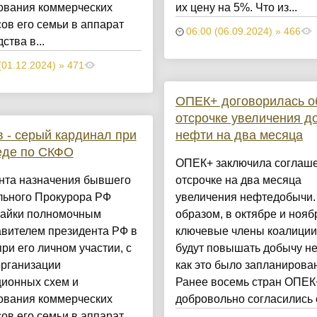
ования коммерческих
их цену на 5%. Что из...
ов его семьи в аппарат
06:00 (06.09.2024) » 466
ства в...
(01.12.2024) » 471
ОПЕК+ договорилась о
отсрочке увеличения д
 - серый кардинал при
нефти на два месяца
еде по СКФО
ОПЕК+ заключила соглаше
нта назначения бывшего
отсрочке на два месяца
льного Прокурора РФ
увеличения нефтедобычи.
айки полномочным
образом, в октябре и нояб
авителем президента РФ в
ключевые члены коалиции
ри его личном участии, с
будут повышать добычу н
организации
как это было запланирова
ционных схем и
Ранее восемь стран ОПЕК
ования коммерческих
добровольно согласились с
ов его семьи в аппарат