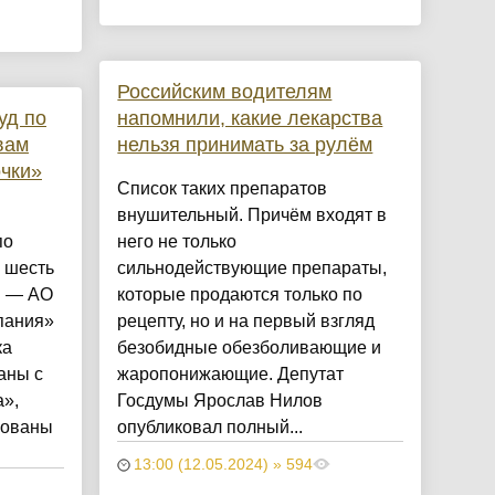
Российским водителям
уд по
напомнили, какие лекарства
вам
нельзя принимать за рулём
очки»
Список таких препаратов
внушительный. Причём входят в
по
него не только
 шесть
сильнодействующие препараты,
С — АО
которые продаются только по
пания»
рецепту, но и на первый взгляд
ка
безобидные обезболивающие и
заны с
жаропонижающие. Депутат
а»,
Госдумы Ярослав Нилов
рованы
опубликовал полный...
13:00 (12.05.2024) » 594