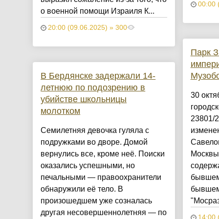
00:00 
о военной помощи Израиля К...
20:00 (09.06.2025) » 300
Парк З
импери
В Бердянске задержали 14-
Музоб
летнюю по подозрению в
30 октя
убийстве школьницы
городск
молотком
23801/2
Семилетняя девочка гуляла с
измене
подружками во дворе. Домой
Савелов
вернулись все, кроме неё. Поиски
Москвы
оказались успешными, но
содерж
печальными — правоохранители
бывшем
обнаружили её тело. В
бывшем
произошедшем уже созналась
"Мосраз
другая несовершеннолетняя — по
14:00 