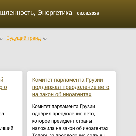
ышленность, Энергетика
08.08.2026
Будущий тренд
ый
Комитет парламента Грузии
р о
поддержал преодоление вето
на закон об иноагентах
Комитет парламента Грузии
ел
одобрил преодоление вето,
которое президент страны
лучший
наложила на закон об иноагентах.
Теперь за преодоление должны