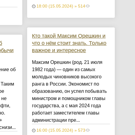
18:00 (15.05.2024) » 514
Кто такой Максим Орешкин и
б
что о нём стоит знать. Только
обычи
важное и интересное
Максим Орешкин (род. 21 июля
ние об
1982 года) — один из самых
молодых чиновников высокого
 Таким
ранга в России. Экономист по
ре
образованию, он успел побывать
 не
министром и помощником главы
ефти,
государства, а с мая 2024 года
но.
работает заместителем главы
+
администрации пре...
низи...
16:00 (15.05.2024) » 573