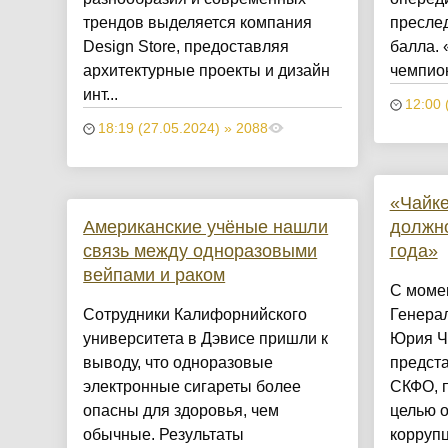
трендов выделяется компания
пресле
Design Store, предоставляя
балла. 
архитектурные проекты и дизайн
чемпион
инт...
12:00 
18:19 (27.05.2024) » 2088
«Чайке
Американские учёные нашли
должно
связь между одноразовыми
года»
вейпами и раком
С моме
Сотрудники Калифорнийского
Генера
университета в Дэвисе пришли к
Юрия Ч
выводу, что одноразовые
предст
электронные сигареты более
СКФО, п
опасны для здоровья, чем
целью 
обычные. Результаты
корруп