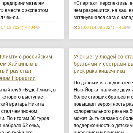
 предпринимателям
«Спартак», перспективы е
» вместе с экспертом
чем разрешится, на ваш вз
 чек-ли...
затянувшаяся сага с напа
(17.12.2024) » 404
21:00 (14.09.2024) » 458
Глимт» с российским
Учёные: у людей со ст
рем Хайкиным в
братьями и сёстрами 
тый раз стал
риск рака кишечника
оном Норвегии
По данным исследователе
ный клуб «Буде‑Глим», в
Нью-Йорка, наличие двух 
 которого выступает
более старших братьев и 
кий вратарь Никита
повышает вероятность ра
 стал чемпионом
колоректального рака на 
и. По итогам 30 туров
может быть связано с бол
 набрала 62 очка,
подверженностью детским
ив ближайшего
инфекциям и приёмом