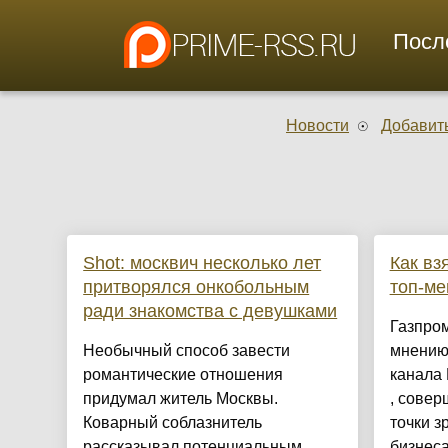
Посл
Новости
Добавить
Shot: москвич несколько лет
Как вз
притворялся онкобольным
топ-м
ради знакомства с девушками
Газпром
Необычный способ завести
мнению 
романтические отношения
канала 
придумал житель Москвы.
, сове
Коварный соблазнитель
точки з
рассказывал потенциальным
бизнес