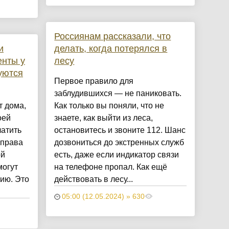
Россиянам рассказали, что
и
делать, когда потерялся в
нты у
лесу
уются
Первое правило для
заблудившихся — не паниковать.
т дома,
Как только вы поняли, что не
оей
знаете, как выйти из леса,
латить
остановитесь и звоните 112. Шанс
 права
дозвониться до экстренных служб
ой
есть, даже если индикатор связи
могут
на телефоне пропал. Как ещё
ию. Это
действовать в лесу...
05:00 (12.05.2024) » 630