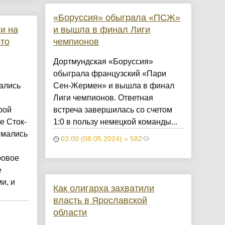
«Боруссия» обыграла «ПСЖ»
и на
и вышла в финал Лиги
то
чемпионов
Дортмундская «Боруссия»
обыграла французский «Пари
ались
Сен-Жермен» и вышла в финал
Лиги чемпионов. Ответная
рой
встреча завершилась со счетом
е Сток-
1:0 в пользу немецкой команды...
имались
03:00 (08.05.2024) » 582
ровое
е
и, и
Как олигарха захватили
власть в Ярославской
области