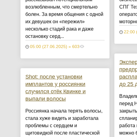
возлюбленным, что смертельно
СПГ Тех
болен. За время общения с одной
операт
их девушек он «пережил»
моторног
несколько стадий рака и даже
22:00 
остановку серд...
05:00 (27.06.2025) » 603
Экспер
предпр
Shot: после установки
распла
имплантов у россиянки
до 25 
случился отёк Квинке и
Владел
выпали волосы
перед 
Россиянка начала терять волосы,
закрыть
стала хуже видеть и заработала
спланир
проблемы с сердцем и
работа 
щитовидкой после пластической
можно б