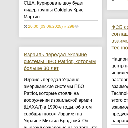
США. Курировать шоу будет
лидер группы Coldplay Крис
Мартин...
ФСБ с
20:00 (09.06.2025) » 298
соглаш
взаимо
Techno
Израиль передал Украине
Национ
системы ПВО Patriot, которым
центр 
больше 30 лет
инциде
Израиль передал Украине
расторг
американские системы ПВО
взаимод
Patriot, которые стояли на
Technol
вооружении израильской армии
этого с
(ЦАХАЛ) в 1990-е годы, об этом
взаимо
сообщил посол Израиля на
предус
Украине Михаил Бродский. Он
направл
выразил сожаление из-за того, что