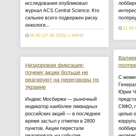
исследования опубликовал
лоббир
журнал ACS Central Science. Кто
интерес
сильнее всего подвержен риску
полпред
онкологи...
21:00 
05:00 (27.06.2025) » 646
Валиев
Нездоровая фиксация:
полпр
почему акции больше не
С моме
реагируют на переговоры по
Генера
Украине
Юрия Ч
Индекс Мосбиржи — рыночный
предст
индикатор наиболее ликвидных
СКФО, п
российских акций — в последнее
целью 
время застыл у отметки в 2800
корруп
пунктов. Акции перестали
лоббир
реагировать на события,
интерес