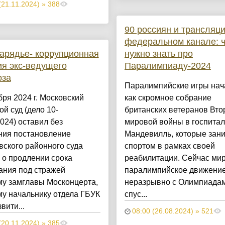
(21.11.2024) » 388
90 россиян и трансляци
федеральном канале: ч
арядье- коррупционная
нужно знать про
я экс-ведущего
Паралимпиаду-2024
оза
Паралимпийские игры нач
бря 2024 г. Московский
как скромное собрание
ой суд (дело 10-
британских ветеранов Вто
024) оставил без
мировой войны в госпитал
ния постановление
Мандевилль, которые зан
ского районного суда
спортом в рамках своей
 о продлении срока
реабилитации. Сейчас ми
ания под стражей
паралимпийское движени
у замглавы Москонцерта,
неразрывно с Олимпиадам
у начальнику отдела ГБУК
спус...
вити...
08:00 (26.08.2024) » 521
(20.11.2024) » 385