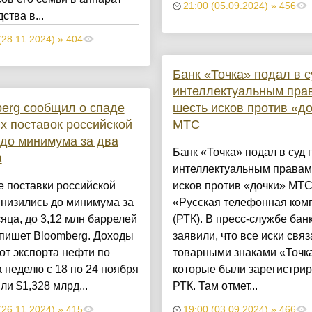
21:00 (05.09.2024) » 456
ства в...
(28.11.2024) » 404
Банк «Точка» подал в с
интеллектуальным пра
erg сообщил о спаде
шесть исков против «д
х поставок российской
МТС
до минимума за два
Банк «Точка» подал в суд 
а
интеллектуальным правам
 поставки российской
исков против «дочки» МТ
низились до минимума за
«Русская телефонная ком
яца, до 3,12 млн баррелей
(РТК). В пресс-службе бан
 пишет Bloomberg. Доходы
заявили, что все иски свя
от экспорта нефти по
товарными знаками «Точк
 неделю с 18 по 24 ноября
которые были зарегистри
ли $1,328 млрд...
РТК. Там отмет...
(26.11.2024) » 415
19:00 (03.09.2024) » 466