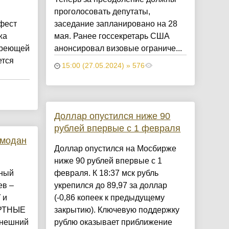
проголосовать депутаты,
фест
заседание запланировано на 28
жа
мая. Ранее госсекретарь США
ареющей
анонсировал визовые ограниче...
ется
15:00 (27.05.2024) » 576
Доллар опустился ниже 90
рублей впервые с 1 февраля
емодан
Доллар опустился на Мосбирже
ниже 90 рублей впервые с 1
вный
февраля. К 18:37 мск рубль
ев –
укрепился до 89,97 за доллар
 и
(-0,86 копеек к предыдущему
ОРТНЫЕ
закрытию). Ключевую поддержку
ынешний
рублю оказывает приближение