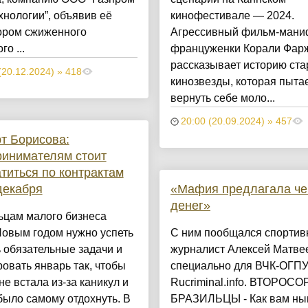
нологии”, объявив её
кинофестивале — 2024.
ором сжиженного
Агрессивный фильм-мани
о ...
француженки Корали Фар
рассказывает историю ст
(20.12.2024) » 418
кинозвезды, которая пыта
вернуть себе моло...
20:00 (20.09.2024) » 457
т Борисова:
инимателям стоит
титься по контрактам
декабря
«Мафия предлагала ч
денег»
ьцам малого бизнеса
Новым годом нужно успеть
С ним пообщался спорти
 обязательные задачи и
журналист Алексей Матве
овать январь так, чтобы
специально для ВЧК-ОГПУ
не встала из-за каникул и
Rucriminal.info. ВТОРОС
ыло самому отдохнуть. В
БРАЗИЛЬЦЫ - Как вам н