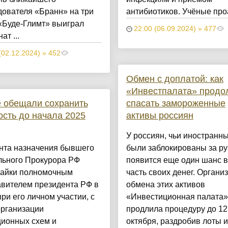
дователя «Бранн» на три
антибиотиков. Учёные проа
«Буде‑Глимт» выиграл
22:00 (06.09.2024) » 477
ат ...
(02.12.2024) » 452
Обмен с доплатой: как
«Инвестпалата» продо
 обещали сохранить
спасать замороженные
сть до начала 2025
активы россиян
У россиян, чьи иностранн
нта назначения бывшего
были заблокированы за р
льного Прокурора РФ
появится еще один шанс в
айки полномочным
часть своих денег. Органи
авителем президента РФ в
обмена этих активов
ри его личном участии, с
«Инвестиционная палата»
организации
продлила процедуру до 12
ционных схем и
октября, раздробив лоты 