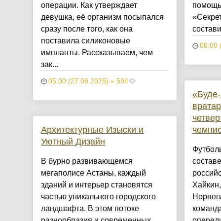
операции. Как утверждает
помощь
девушка, её организм посыпался
«Секрет
сразу после того, как она
составил
поставила силиконовые
08:00 
импланты. Рассказываем, чем
зак...
05:00 (27.06.2025) » 594
«Буде-
врата
четвер
Архитектурные Изыски и
чемпи
Уютный Дизайн
Футболь
​В бурно развивающемся
составе
мегаполисе Астаны, каждый
российс
зданий и интерьер становятся
Хайкин,
частью уникального городского
Норвеги
ландшафта. В этом потоке
команда
разнообразия и современных
оперед