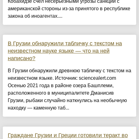
Кобахидзе счёл несерьёзными угрозы санкций с
американской стороны из-за принятого в республике
закона об иноагентах....
В Грузии обнаружили табличку с текстом на
неизвестном науке языке — что на ней
написано?
В Грузии обнаружили древнюю табличку с текстом на
неизвестном языке. Источник: sciencealert.com
Осенью 2021 года в районе озера Башплеми,
расположенного в муниципалитете Дманисив
Грузии, рыбаки случайно наткнулись на необычную
находку — каменную таб...
Граждане Грузии и Греции готовили теракт во