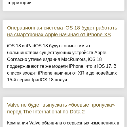
территории....
Операционная система iOS 18 будет работать
на смартфонах Apple начиная от iPhone XS
iOS 18 и iPadOS 18 будут совместимы с
большинством существующих устройств Apple.
Согласно утечке издания MacRumors, iOS 18
поддерживают те же модели iPhone, что и iOS 17. В
список входят iPhone начиная от XR и до новейших
15-й серии. IpadOS 18 получ...
Valve не будет выпускать «боевые пропуска»
перед The International по Dota 2
Компания Valve объявила о серьезных изменениях в