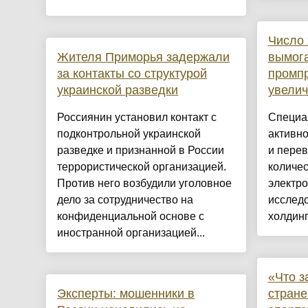
Число 
Жителя Приморья задержали
вымога
за контакты со структурой
промп
украинской разведки
увелич
Россиянин установил контакт с
Специа
подконтрольной украинской
активн
разведке и признанной в России
и пере
террористической организацией.
количе
Против него возбудили уголовное
электро
дело за сотрудничество на
исслед
конфиденциальной основе с
холдинг
иностранной организацией...
«Что з
Эксперты: мошенники в
стран