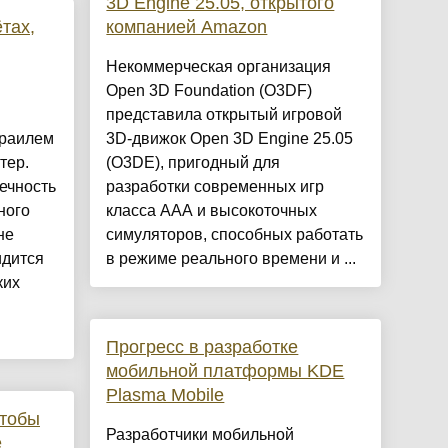
3D Engine 25.05, открытого
тах,
компанией Amazon
Некоммерческая организация
Open 3D Foundation (O3DF)
представила открытый игровой
зраилем
3D-движок Open 3D Engine 25.05
тер.
(O3DE), пригодный для
ечность
разработки современных игр
ного
класса AAA и высокоточных
не
симуляторов, способных работать
идится
в режиме реального времени и ...
ких
Прогресс в разработке
мобильной платформы KDE
Plasma Mobile
чтобы
Разработчики мобильной
е