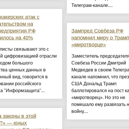
Телеграм-канале....
хакерских атак с
тельством на
редприятия РФ
Зампред Совбеза РФ
илось на 40%
напомнил миру о Трам
«миротворце»
листы связывают это с
ой цифровизацией отрасли
Заместитель председател
водом большого
Совбеза России Дмитрий
ства ценных данных в
Медведев в своем Телегр
нный вид, говорится в
канале напомнил, что пре
овании российского
США Дональд Трамп
а "Информзащита"...
баллотировался на пост к
«миротворец». Но это не
помешало ему развязать 
войну....
а законы в этой
е?» — юных