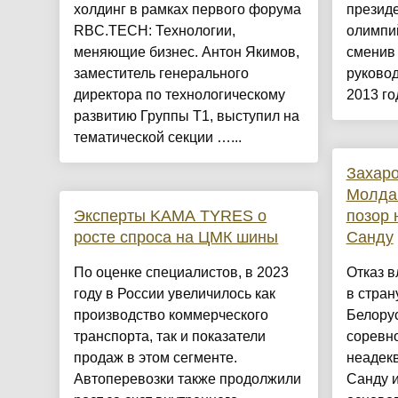
холдинг в рамках первого форума
презид
RBC.TECH: Технологии,
олимпий
меняющие бизнес. Антон Якимов,
сменив
заместитель генерального
руково
директора по технологическому
2013 год
развитию Группы Т1, выступил на
тематической секции …...
Захаро
Молда
Эксперты KAMA TYRES о
позор 
росте спроса на ЦМК шины
Санду
По оценке специалистов, в 2023
Отказ в
году в России увеличилось как
в стран
производство коммерческого
Белору
транспорта, так и показатели
соревно
продаж в этом сегменте.
неадек
Автоперевозки также продолжили
Санду и