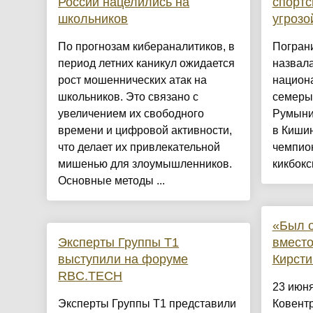
России нацелились на
спортс
школьников
угроз
По прогнозам кибераналитиков, в
Погран
период летних каникул ожидается
назвала
рост мошеннических атак на
национ
школьников. Это связано с
семеры
увеличением их свободного
Румыни
времени и цифровой активности,
в Кишин
что делает их привлекательной
чемпио
мишенью для злоумышленников.
кикбокси
Основные методы ...
«Был о
Эксперты Группы Т1
вместо
выступили на форуме
Кирсти
RBC.TECH
23 июня
Эксперты Группы Т1 представили
Ковентр