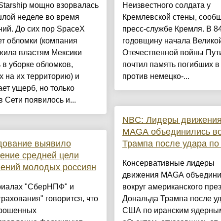
Starship мощно взорвалась
Неизвестного солдата у
шлой неделе во время
Кремлевской стены, сооб
ий. До сих пор SpaceX
пресс-службе Кремля. В 8
т обломки (компания
годовщину начала Велико
жила властям Мексики
Отечественной войны Пут
в уборке обломков,
почтил память погибших в
 на их территорию) и
против немецко-...
ет ущерб, но только
в Сети появилось и...
NBC: Лидеры движени
MAGA объединились во
дование выявило
Трампа после удара по
ение средней цели
Консервативные лидеры
ений молодых россиян
движения MAGA объедини
риалах "СберНПФ" и
вокруг американского пре
рахования" говорится, что
Дональда Трампа после у
рошенных
США по иранским ядерны