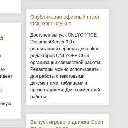
Опубликован офисный пакет
ONLYOFFICE 9.0
Доступен выпуск ONLYOFFICE
пе
DocumentServer 9.0 с
реализацией сервера для online-
я
редакторов ONLYOFFICE и
организации совместной работы.
ам-
Редакторы можно использовать
зидент
для работы с текстовыми
документами, таблицами и
ак
презентациями. Для совместной
работы ...
новую
Выпуск игрового движка Open