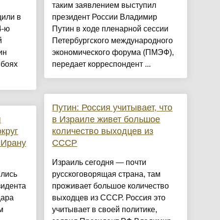
таким заявлением выступил
щили в
президент России Владимир
4-ю
Путин в ходе пленарной сессии
й
Петербургского международного
ин
экономического форума (ПМЭФ),
 боях
передает корреспондент ...
Путин: Россия учитывает, что
я
в Израиле живет большое
круг
количество выходцев из
 Ирану
СССР
Израиль сегодня — почти
лись
русскоговорящая страна, там
зидента
проживает большое количество
дара
выходцев из СССР. Россия это
м
учитывает в своей политике,