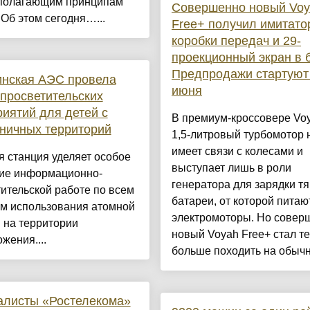
полагающим принципам
Совершенно новый Voy
 Об этом сегодня…...
Free+ получил имитато
коробки передач и 29-
проекционный экран в б
Предпродажи стартуют
инская АЭС провела
июня
просветительских
иятий для детей с
В премиум-кроссовере Voy
ничных территорий
1,5-литровый турбомотор 
имеет связи с колесами и
 станция уделяет особое
выступает лишь в роли
ие информационно-
генератора для зарядки т
ительской работе по всем
батареи, от которой питаю
ам использования атомной
электромоторы. Но совер
 на территории
новый Voyah Free+ стал т
жения....
больше походить на обычн.
алисты «Ростелекома»