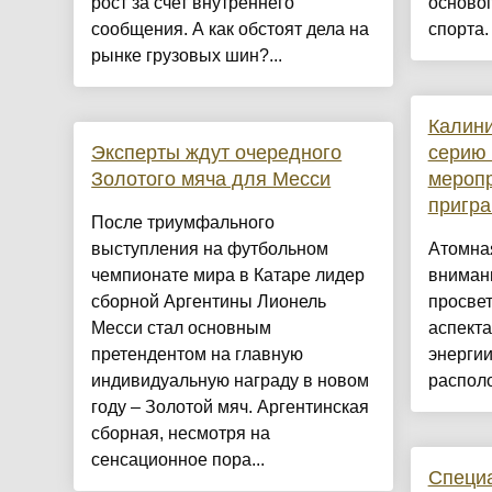
рост за счет внутреннего
осново
сообщения. А как обстоят дела на
спорта.
рынке грузовых шин?...
Калин
Эксперты ждут очередного
серию 
Золотого мяча для Месси
меропр
пригра
После триумфального
выступления на футбольном
Атомная
чемпионате мира в Катаре лидер
вниман
сборной Аргентины Лионель
просвет
Месси стал основным
аспект
претендентом на главную
энергии
индивидуальную награду в новом
располо
году – Золотой мяч. Аргентинская
сборная, несмотря на
сенсационное пора...
Специ