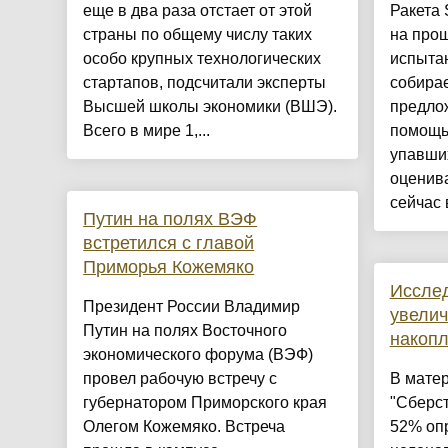
еще в два раза отстает от этой
Ракета 
страны по общему числу таких
на про
особо крупных технологических
испытан
стартапов, подсчитали эксперты
собирае
Высшей школы экономики (ВШЭ).
предло
Всего в мире 1,...
помощь 
упавших
оценива
сейчас 
Путин на полях ВЭФ
встретился с главой
Приморья Кожемяко
Иссле
Президент России Владимир
увелич
Путин на полях Восточного
накопл
экономического форума (ВЭФ)
провел рабочую встречу с
В мате
губернатором Приморского края
"Сберст
Олегом Кожемяко. Встреча
52% оп