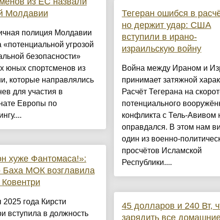
менов из ЕС назвали
ой Молдавии
Тегеран ошибся в расчё
но держит удар: США
ичная полиция Молдавии
вступили в ирано-
 «потенциальной угрозой
израильскую войну
альной безопасности»
х юных спортсменов из
Война между Ираном и И
и, которые направлялись
принимает затяжной харак
ев для участия в
Расчёт Тегерана на скорот
нате Европы по
потенциального вооружён
нгу....
конфликта с Тель-Авивом 
оправдался. В этом нам в
один из военно-политичес
просчётов Исламской
н хуже Фантомаса!»:
Республики....
 Баха МОК возглавила
 Ковентри
 2025 года Кирсти
45 долларов и 240 Вт, 
и вступила в должность
зарядить все домашни