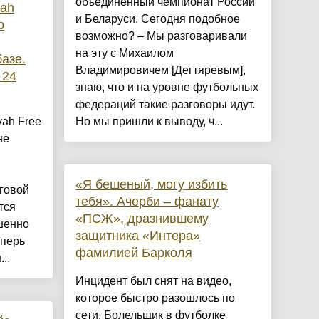
объединенный чемпионат России
ah
и Беларуси. Сегодня подобное
р
возможно? – Мы разговаривали
на эту с Михаилом
азе.
Владимировичем [Дегтяревым],
 24
знаю, что и на уровне футбольных
федераций такие разговоры идут.
ah Free
Но мы пришли к выводу, ч...
не
«Я бешеный, могу избить
яговой
тебя». Ачерби – фанату
тся
«ПСЖ», дразнившему
шенно
защитника «Интера»
еперь
фамилией Барколя
..
Инцидент был снят на видео,
которое быстро разошлось по
сети. Болельщик в футболке