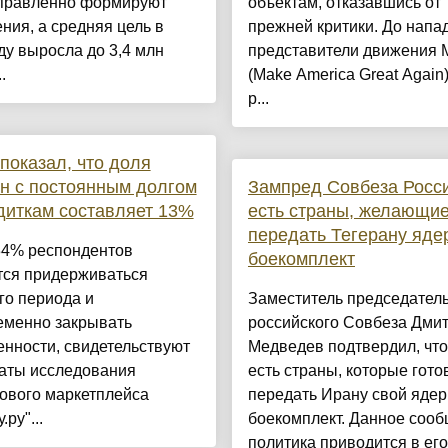
правленно формируют
объектам, отказавшись от
ния, а средняя цель в
прежней критики. До напа
ду выросла до 3,4 млн
представители движения
.
(Make America Great Again
р...
показал, что доля
н с постоянным долгом
Зампред Совбеза Росси
диткам составляет 13%
есть страны, желающи
передать Тегерану яде
34% респондентов
боекомплект
тся придерживаться
го периода и
Заместитель председател
еменно закрывать
российского Совбеза Дми
нности, свидетельствуют
Медведев подтвердил, что
таты исследования
есть страны, которые гото
ового маркетплейса
передать Ирану свой яде
ру"...
боекомплект. Данное соо
политика приводится в его