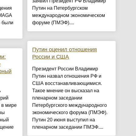
заявил Президент РФ Владимир
дения
Путин на Петербургском
 MAGA
международном экономическом
) были
форуме (ПМЭФ)....
Путин оценил отношения
и:
России и США
е
Президент России Владимир
рный
Путин назвал отношения РФ и
США восстанавливающимися.
ь
Такое мнение он высказал на
трий
пленарном заседании
 в мире
Петербургского международного
вы
экономического форума (ПМЭФ).
рный
Путин 20 июня выступил на
бщение
пленарном заседании ПМЭФ....