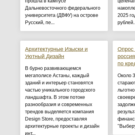
прошла в кампусе
целена
Дальневосточного федерального
накопле
университета (ДВФУ) на острове
2025 го
Русский, пе...
рублей..
Архитектурные Изыски и
Опрос 
Уютный Дизайн
россия
по кре
​В бурно развивающемся
мегаполисе Астаны, каждый
Около 
зданий и интерьер становятся
стараю
частью уникального городского
льготно
ландшафта. В этом потоке
своевр
разнообразия и современных
задолже
трендов выделяется компания
резуль
Design Store, предоставляя
финанс
архитектурные проекты и дизайн
"Выберу.
инт...