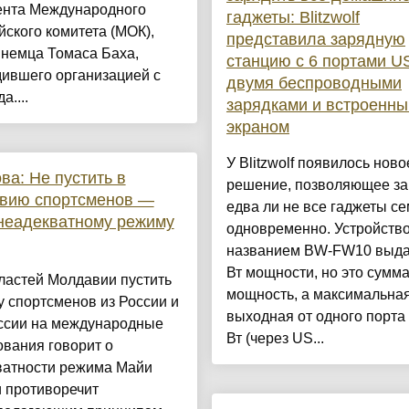
ента Международного
гаджеты: Blitzwolf
ского комитета (МОК),
представила зарядную
 немца Томаса Баха,
станцию с 6 портами U
дившего организацией с
двумя беспроводными
а....
зарядками и встроенн
экраном
У Blitzwolf появилось ново
ва: Не пустить в
решение, позволяющее за
вию спортсменов —
едва ли не все гаджеты с
неадекватному режиму
одновременно. Устройство
названием BW-FW10 выда
Вт мощности, но это сумм
ластей Молдавии пустить
мощность, а максимальна
у спортсменов из России и
выходная от одного порта
ссии на международные
Вт (через US...
вания говорит о
ватности режима Майи
 противоречит