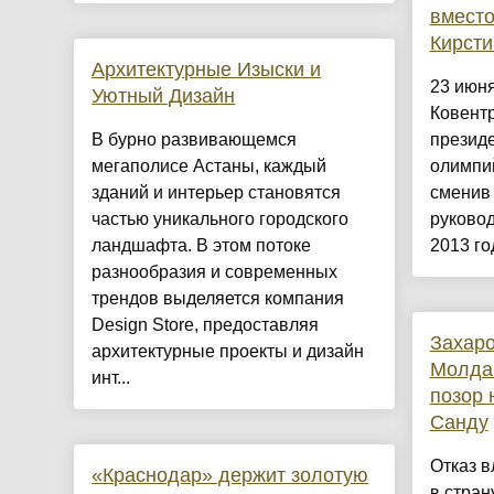
вместо
Кирсти
Архитектурные Изыски и
23 июня
Уютный Дизайн
Ковентр
​В бурно развивающемся
презид
мегаполисе Астаны, каждый
олимпий
зданий и интерьер становятся
сменив
частью уникального городского
руково
ландшафта. В этом потоке
2013 год
разнообразия и современных
трендов выделяется компания
Design Store, предоставляя
Захаро
архитектурные проекты и дизайн
Молда
инт...
позор 
Санду
Отказ в
«Краснодар» держит золотую
в стран