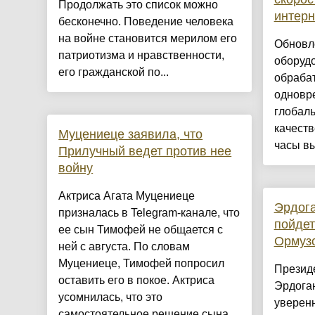
Продолжать это список можно
интерн
бесконечно. Поведение человека
на войне становится мерилом его
Обновл
патриотизма и нравственности,
оборуд
его гражданской по...
обраба
одновр
глобаль
качеств
Муцениеце заявила, что
часы вы
Прилучный ведет против нее
войну
Актриса Агата Муцениеце
Эрдога
призналась в Telegram-канале, что
пойдет
ее сын Тимофей не общается с
Ормузс
ней с августа. По словам
Муцениеце, Тимофей попросил
Презид
оставить его в покое. Актриса
Эрдоган
усомнилась, что это
уверенн
самостоятельное решение сына.