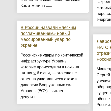
закроет
Как отметила ......
которы
перевоз
энергон
В России назвали «легким
поглаживанием» новый
массированный удар по
Лавров
Украине
НАТО н
отрази
Российские удары по критической
Росси
инфраструктуре Украины,
которые происходили в ночь на
Минист
пятницу, 6 июня, — это еще не
Сергей 
ответ на участившиеся атаки и
увелич
диверсии Вооруженных сил
оборону
Украины (ВСУ), считает
сущест
депутат…...
обеспе
России..