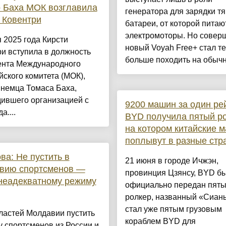
 Баха МОК возглавила
генератора для зарядки т
 Ковентри
батареи, от которой питаю
электромоторы. Но совер
 2025 года Кирсти
новый Voyah Free+ стал т
и вступила в должность
больше походить на обычн.
ента Международного
ского комитета (МОК),
 немца Томаса Баха,
дившего организацией с
9200 машин за один ре
а....
BYD получила пятый ро
на котором китайские 
поплывут в разные стр
ва: Не пустить в
21 июня в городе Ичжэн,
вию спортсменов —
провинция Цзянсу, BYD б
неадекватному режиму
официально передан пят
ролкер, названный «Сиань
стал уже пятым грузовым
ластей Молдавии пустить
кораблем BYD для
у спортсменов из России и