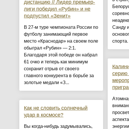
дистанцию // Лидер премьер-
Белору
лиги победил «Рубин» и не
соревно
подпустил «Зенит»
неадек
В 27-м туре чемпионата России по
Санду и
футболу занимающий первое
осново
место «Краснодар» на своем поле
спорта.
обыграл «Рубин» — 2:1.
Благодаря этой победе он набрал
61 очко и теперь как минимум
Калин
сохранит отрыв от своего
серию 
главного конкурента в борьбе за
меропр
золотые медали «З...
пригра
Атомная
вниман
Как не словить солнечный
просвет
удар в космосе?
аспект
Вы когда-нибудь задумывались,
энергии