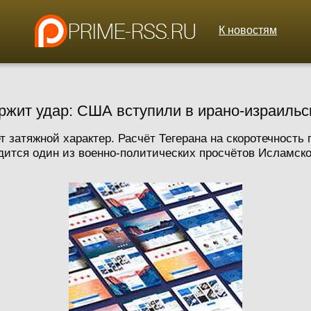
К новостям
ержит удар: США вступили в ирано-израиль
затяжной характер. Расчёт Тегерана на скоротечность 
дится один из военно-политических просчётов Исламской