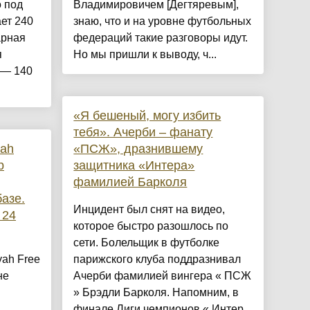
 под
Владимировичем [Дегтяревым],
ет 240
знаю, что и на уровне футбольных
арная
федераций такие разговоры идут.
я
Но мы пришли к выводу, ч...
 — 140
«Я бешеный, могу избить
тебя». Ачерби – фанату
ah
«ПСЖ», дразнившему
р
защитника «Интера»
фамилией Барколя
азе.
Инцидент был снят на видео,
 24
которое быстро разошлось по
сети. Болельщик в футболке
ah Free
парижского клуба поддразнивал
не
Ачерби фамилией вингера « ПСЖ
» Брэдли Барколя. Напомним, в
финале Лиги чемпионов « Интер