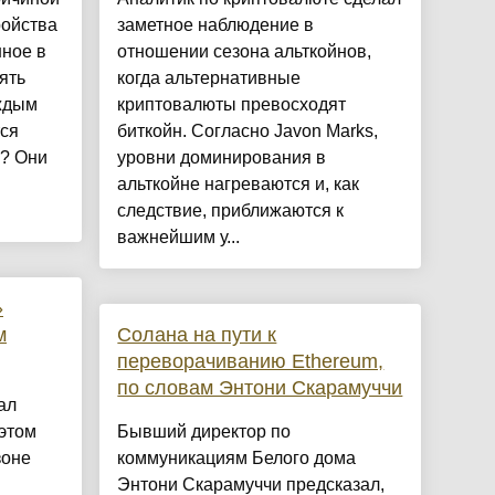
ройства
заметное наблюдение в
нное в
отношении сезона альткойнов,
ять
когда альтернативные
аждым
криптовалюты превосходят
тся
биткойн. Согласно Javon Marks,
и? Они
уровни доминирования в
альткойне нагреваются и, как
следствие, приближаются к
важнейшим у...
»
м
Солана на пути к
переворачиванию Ethereum,
по словам Энтони Скарамуччи
ал
этом
Бывший директор по
зоне
коммуникациям Белого дома
Энтони Скарамуччи предсказал,