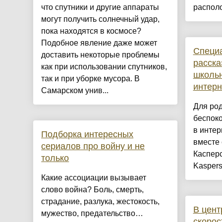
что спутники и другие аппараты
располо
могут получить солнечный удар,
пока находятся в космосе?
Подобное явление даже может
Специ
доставить некоторые проблемы
расска
как при использовании спутников,
школьн
так и при уборке мусора. В
интерн
Самарском унив...
Для род
беспоко
в интер
Подборка интересных
вместе
сериалов про войну и не
Касперс
только
Kaspers
Какие ассоциации вызывает
слово война? Боль, смерть,
страдание, разлука, жестокость,
В цент
мужество, предательство…
скорос