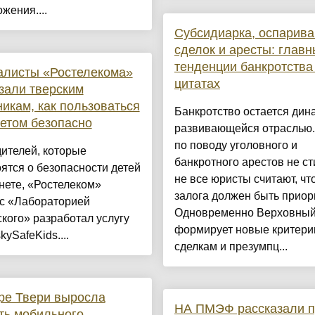
жения....
Субсидиарка, оспарив
сделок и аресты: глав
тенденции банкротства
алисты «Ростелекома»
цитатах
зали тверским
икам, как пользоваться
Банкротство остается дин
етом безопасно
развивающейся отраслью
по поводу уголовного и
ителей, которые
банкротного арестов не ст
ятся о безопасности детей
не все юристы считают, что
нете, «Ростелеком»
залога должен быть приори
 с «Лабораторией
Одновременно Верховный
кого» разработал услугу
формирует новые критери
kySafeKids....
сделкам и презумпц...
ре Твери выросла
НА ПМЭФ рассказали п
ть мобильного