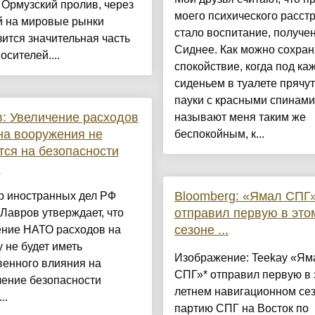
 Ормузский пролив, через
моего психического расст
й на мировые рынки
стало воспитание, получе
ится значительная часть
Сиднее. Как можно сохран
осителей....
спокойствие, когда под к
сиденьем в туалете прячу
пауки с красными спинам
: Увеличение расходов
называют меня таким же
а вооружения не
беспокойным, к...
тся на безопасности
и
Bloomberg: «Ямал СПГ
р иностранных дел РФ
отправил первую в это
Лавров утверждает, что
сезоне ...
ение НАТО расходов на
 не будет иметь
Изображение: Teekay «Ям
венного влияния на
СПГ»* отправил первую в 
чение безопасности
летнем навигационном се
..
партию СПГ на Восток по