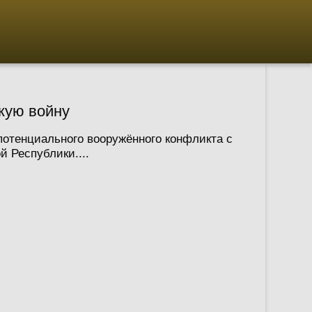
скую войну
потенциального вооружённого конфликта с
 Республики....