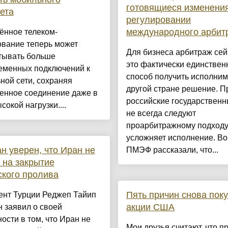
готовящиеся изменения
ета
регулировании
международного арбит
ённое телеком-
ование теперь может
Для бизнеса арбитраж сей
тывать больше
это фактически единстве
еменных подключений к
способ получить исполним
ной сети, сохраняя
другой стране решение. П
енное соединение даже в
российские государственн
сокой нагрузки....
не всегда следуют
проарбитражному подходу,
усложняет исполнение. Во
н уверен, что Иран не
ПМЭФ рассказали, что...
 на закрытие
кого пролива
Пять причин снова пок
ент Турции Реджеп Тайип
акции США
 заявил о своей
ости в том, что Иран не
Мои друзья считают, что п