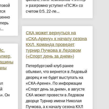
яговой
» разгромно уступил «ПСЖ» со
тся
счетом 0:5. 22-ле...
шенно
еперь
..
СКА может вернуться на
«СКА-Арену» к началу сезона
КХЛ. Команда проведет
йс.
турнир Пучкова в Ледовом
лкер,
(«Спорт день за днем»)
машины
Петербургский клуб ранее
аны
объявил, что вернется в Ледовый
дворец и не будет выступать на
ыл
«СКА-Арене». По информации
ый
«Спорт день за днем», в августе
». Он
СКА может провести в Ледовом
дворце Турнир имени Николая
Пучкова, а к началу сезона КХЛ