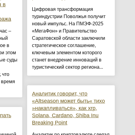
 в
Цифровая трансформация
туриндустрии Поволжья получит
ража
новый импульс. На ПМЭФ-2025
час –
«МегаФон» и Правительство
нный
Саратовской области заключили
ое в
стратегическое соглашение,
ри этом
ключевым элементом которого
ые суды
станет внедрение инноваций в
туристический сектор региона...
 что
 время
Аналитик говорит, что
«Altseason может быть« тихо
»накапливаться», как xrp,
упать
Solana, Cardano, Shiba Inu
Breaking Point
ричиной
Аналитик по криптовалюте сделал