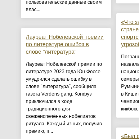
пользовательские данные своим
влас...
«Что з
стран
Лауреат Нобелевской премии
спортс
по литературе ошибся в
угроз
слове "литература"
Погран
Лауреат Нобелевской премии по
назвала
литературе 2023 года Юн Фоссе
национ
умудрился сделать ошибку в
семеры
слове "литература", сообщила
Румыни
газета Verdens gang. Конфуз
в Кишин
приключился в ходе
чемпио
традиционного для
кикбокси
свежеиспечённых нобелиатов
ритуала. Каждый из них, получив
премию, п...
«Был о