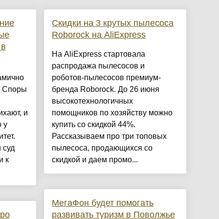
ание
Скидки на 3 крутых пылесоса
ные
Roborock на AliExpress
 в
На AliExpress стартовала
распродажа пылесосов и
амично
роботов-пылесосов премиум-
. Споры
бренда Roborock. До 26 июня
высокотехнологичных
ихают, и
помощников по хозяйству можно
 у
купить со скидкой 44%.
тет.
Рассказываем про три топовых
 суд
пылесоса, продающихся со
и к
скидкой и даем промо...
МегаФон будет помогать
ро
развивать туризм в Поволжье