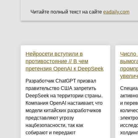
Читайте полный текст на сайте
eadaily.com
Нейросети вступили в
Число 
противостояние // В чем
вымога
претензия OpenAI к DeepSeek
промп
увелич
Разработчик ChatGPT призвал
правительство США запретить
Специа
DeepSeek на территории страны.
активн
Компания OpenAI настаивает, что
и пере
модели китайских разработчиков
количе
представляют угрозу
электро
нацбезопасности, так как
исслед
собирают и передают
холдинг