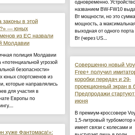
одновременно. Устройство
названием BW-FW10 выда
Вт мощности, но это сумм
а законы в этой
мощность, а максимальна
е?» — юных
выходная от одного порта
менов из ЕС назвали
Вт (через US...
ой Молдавии
ичная полиция Молдавии
 «потенциальной угрозой
Совершенно новый Voy
альной безопасности»
Free+ получил имитато
х юных спортсменов из
коробки передач и 29-
и, которые направлялись
проекционный экран в б
ев для участия в
Предпродажи стартуют
нате Европы по
июня
нгу....
В премиум-кроссовере Voy
1,5-литровый турбомотор 
имеет связи с колесами и
н хуже Фантомаса!»:
выступает лишь в роли