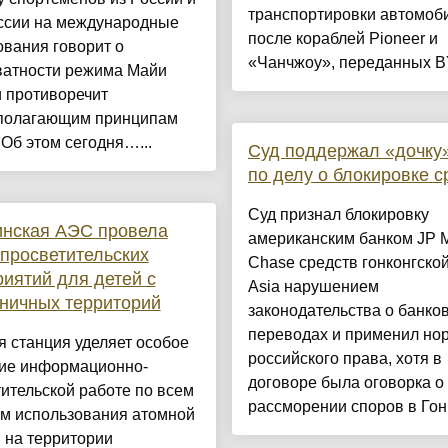
транспортировки автомоб
ссии на международные
после кораблей Pioneer и
вания говорит о
«Чанчжоу», переданных BY
ватности режима Майи
 противоречит
полагающим принципам
 Об этом сегодня…...
Суд поддержал «дочку
по делу о блокировке с
Суд признал блокировку
инская АЭС провела
американским банком JP 
просветительских
Chase средств гонконгско
иятий для детей с
Asia нарушением
ничных территорий
законодательства о банко
переводах и применил но
 станция уделяет особое
российского права, хотя в
ие информационно-
договоре была оговорка о
ительской работе по всем
рассморении споров в Гонк
ам использования атомной
 на территории