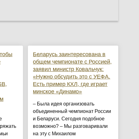
чтобы
Беларусь заинтересована в
е
общем чемпионате с Россией,
заявил министр Ковальчук:
«Нужно обсудить это с УЕФА.
SB,
Есть пример КХЛ, где играет
минское «Динамо»
ым
– Была идея организовать
объединенный чемпионат России
е
и Беларуси. Сегодня подобное
ряжать
возможно? – Мы разговаривали
емьи
на эту с Михаилом