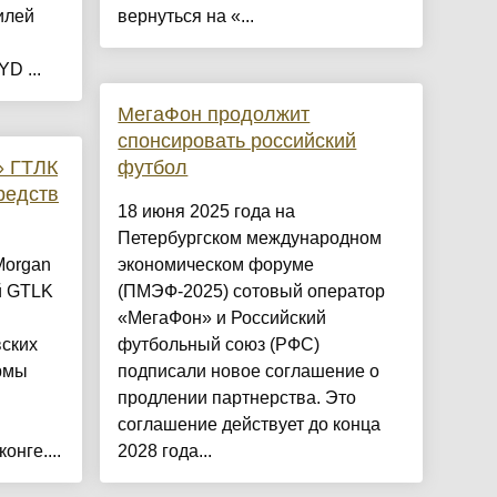
илей
вернуться на «...
D ...
МегаФон продолжит
спонсировать российский
» ГТЛК
футбол
редств
18 июня 2025 года на
Петербургском международном
Morgan
экономическом форуме
й GTLK
(ПМЭФ-2025) сотовый оператор
«МегаФон» и Российский
вских
футбольный союз (РФС)
рмы
подписали новое соглашение о
продлении партнерства. Это
соглашение действует до конца
онге....
2028 года...