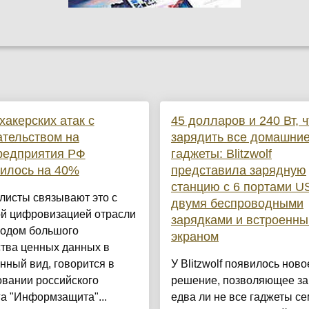
хакерских атак с
45 долларов и 240 Вт, 
тельством на
зарядить все домашни
редприятия РФ
гаджеты: Blitzwolf
илось на 40%
представила зарядную
станцию с 6 портами U
листы связывают это с
двумя беспроводными
ой цифровизацией отрасли
зарядками и встроенн
водом большого
экраном
ства ценных данных в
нный вид, говорится в
У Blitzwolf появилось ново
овании российского
решение, позволяющее за
а "Информзащита"...
едва ли не все гаджеты с