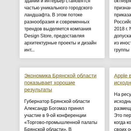
зданий и интерьер становятся
октября
частью уникального городского
призна
ландшафта. В этом потоке
приказ
разнообразия и современных
Российс
трендов выделяется компания
2018 г.
Design Store, предоставляя
допуска
архитектурные проекты и дизайн
из инос
инт...
группы 
Экономика Брянской области
Apple 
показывает хорошие
исход
результаты
На ресу
Губернатор Брянской области
исходн
Александр Богомаз принял
размещ
участие в 9-ой конференции
Это пер
«Торгово-промышленной палаты
когда к
Брянской области». В
своих о