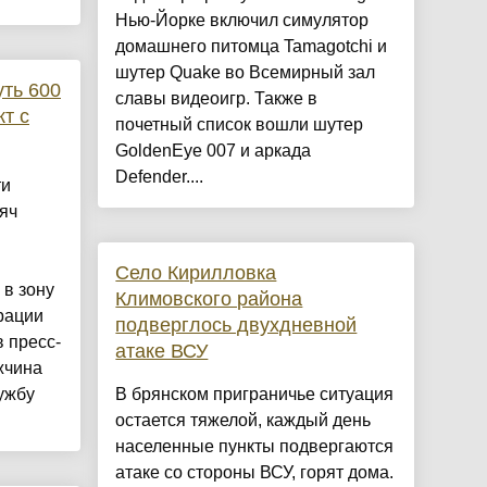
Нью-Йорке включил симулятор
домашнего питомца Tamagotchi и
шутер Quake во Всемирный зал
ть 600
славы видеоигр. Также в
кт с
почетный список вошли шутер
GoldenEye 007 и аркада
Defender....
ти
яч
Село Кирилловка
в зону
Климовского района
рации
подверглось двухдневной
 пресс-
атаке ВСУ
жчина
ужбу
В брянском приграничье ситуация
остается тяжелой, каждый день
населенные пункты подвергаются
атаке со стороны ВСУ, горят дома.