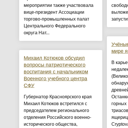
мероприятии также участвовала
свобод
вице-президент Ассоциации
выложен
торгово-промышленных палат
запусти
Центрального Федерального
округа Нат...
Учёны
мире 
Михаил Котюков обсудил
В карь
вопросы патриотического
недалек
воспитания с начальником
(Велико
Военного учебного центра
обнару
СФУ
древне
Губернатор Красноярского края
Останки
Михаил Котюков встретился с
горных 
председателем регионального
триасо
отделения Российского военно-
ящериц
исторического общества,
Cryptova