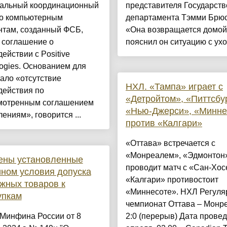
альный координационный
представителя Государств
по компьютерным
департамента Тэмми Брюс
нтам, созданный ФСБ,
«Она возвращается домой
 соглашение о
пояснил он ситуацию с ухо
ействии с Positive
ogies. Основанием для
тало «отсутствие
НХЛ. «Тампа» играет с
действия по
«Детройтом», «Питтсбур
мотренным соглашением
«Нью-Джерси», «Минне
ениям», говорится ...
против «Калгари»
«Оттава» встречается с
«Монреалем», «Эдмонтон
ены установленные
проводит матч с «Сан-Хос
ном условия допуска
«Калгари» противостоит
жных товаров к
«Миннесоте». НХЛ Регул
упкам
чемпионат Оттава – Монр
 Минфина России от 8
2:0 (перерыв) Дата прове