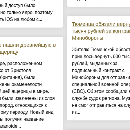
ный доступ было
о только ядро, поэтому
ть iOS на любом с...
Тюменца обязали верну
тысяч рублей за контра
Минобороны
е нашли древнейшую в
Жителю Тюменской облас
ящерицу
пришлось вернуть 600 тыс
ере, расположенном
рублей, выданных за
о от Бристоля
подписанный контракт с
британия), были
Минобороны для отправки 
жены окаменелости
специальной военной опе
йшей ящерицы в мире.
(СВО). Об этом сообщили в
 были извлечены из слоя
службе судов региона. Му
пород, относящихся к
не смог отправиться на сл
вому периоду. Новый вид
из...
ы получил название
ranoide...