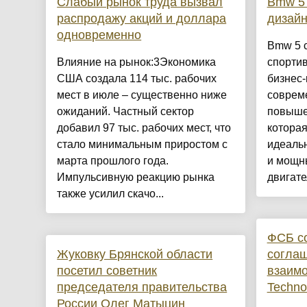
Слабый рынок труда вызвал
Bmw 5 
распродажу акций и доллара
дизай
одновременно
Bmw 5 с
Влияние на рынок:3Экономика
спортив
США создала 114 тыс. рабочих
бизнес
мест в июле – существенно ниже
соврем
ожиданий. Частный сектор
повыше
добавил 97 тыс. рабочих мест, что
которая
стало минимальным приростом с
идеаль
марта прошлого года.
и мощн
Импульсивную реакцию рынка
двигате
также усилил скачо...
ФСБ с
Жуковку Брянской области
соглаш
посетил советник
взаимо
председателя правительства
Techno
России Олег Матыцин