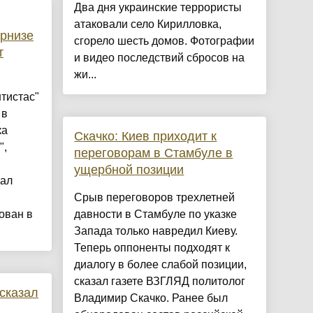
Два дня украинские террористы
атаковали село Кирилловка,
арнизе
сгорело шесть домов. Фотографии
т
и видео последствий сбросов на
жи...
нтистас"
 в
ка
Скачко: Киев приходит к
",
переговорам в Стамбуле в
ущербной позиции
дал
Срыв переговоров трехлетней
ован в
давности в Стамбуле по указке
Запада только навредил Киеву.
Теперь оппоненты подходят к
диалогу в более слабой позиции,
сказал газете ВЗГЛЯД политолог
сказал
Владимир Скачко. Ранее был