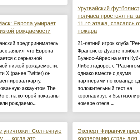
Уругвайский футболист
полчаса простоял на к
аск: Европа умирает
11-го этажа, спасаясь о
низкой рождаемости
пожара
анский предприниматель
21-летний игрок клуба "Ре
ск заявил, что Европа
Франсиско Дуарте прибыл
ается с серьезной
Буэнос-Айрес на матч Куб
мой низкой рождаемости.
Либертадорес с "Расингом
ти Х (ранее Twitter) он
однако вместе с двумя
ентировал карту,
партнерами по команде с
кованную аккаунтом The
положительный тест на
Hole, на которой показаны
коронавирус и был изолир
ели рождаемо...
номере отеля....
е уничтожит Солнечную
Эксперт Фиранчук пред
у — когда это
кооперацию стран для