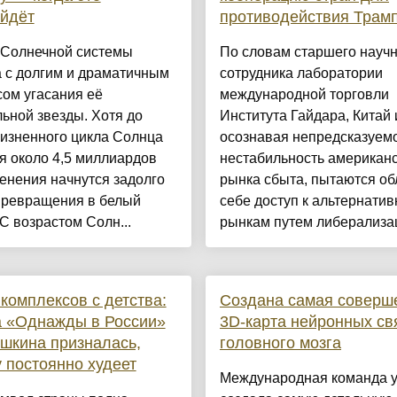
йдёт
противодействия Трам
 Солнечной системы
По словам старшего научн
 с долгим и драматичным
сотрудника лаборатории
ом угасания её
международной торговли
ьной звезды. Хотя до
Института Гайдара, Китай 
жизненного цикла Солнца
осознавая непредсказуемо
я около 4,5 миллиардов
нестабильность американс
менения начнутся задолго
рынка сбыта, пытаются об
 превращения в белый
себе доступ к альтернати
 С возрастом Солн...
рынкам путем либерализац
комплексов с детства:
Создана самая соверш
а «Однажды в России»
3D-карта нейронных св
шкина призналась,
головного мозга
 постоянно худеет
Международная команда 