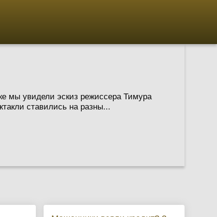
ске мы увидели эскиз режиссера Тимура
такли ставились на разны...