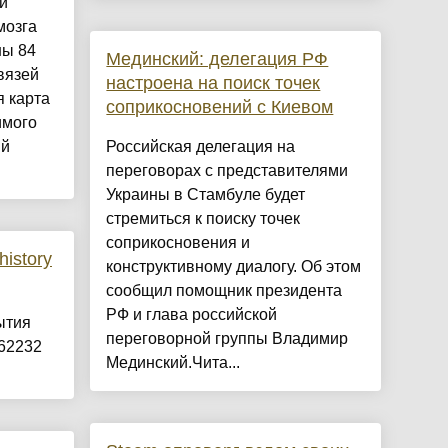
и
мозга
ны 84
Мединский: делегация РФ
вязей
настроена на поиск точек
 карта
соприкосновений с Киевом
имого
ий
Российская делегация на
переговорах с представителями
Украины в Стамбуле будет
стремиться к поиску точек
соприкосновения и
istory
конструктивному диалогу. Об этом
сообщил помощник президента
РФ и глава российской
ытия
переговорной группы Владимир
62232
Мединский.Чита...