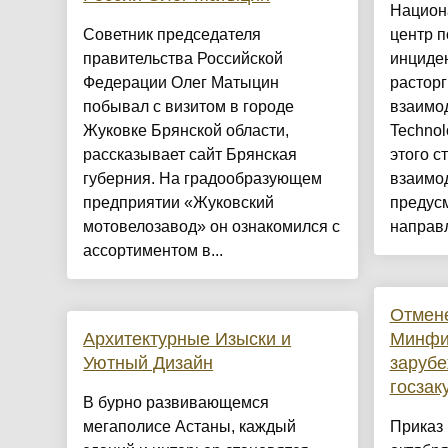
Национ
Советник председателя
центр 
правительства Российской
инциде
Федерации Олег Матыцин
расторг
побывал с визитом в городе
взаимод
Жуковке Брянской области,
Technol
рассказывает сайт Брянская
этого с
губерния. На градообразующем
взаимо
предприятии «Жуковский
предус
мотовелозавод» он ознакомился с
направл
ассортиментом в...
Отмен
Архитектурные Изыски и
Минфи
Уютный Дизайн
зарубе
госзак
​В бурно развивающемся
мегаполисе Астаны, каждый
Приказ