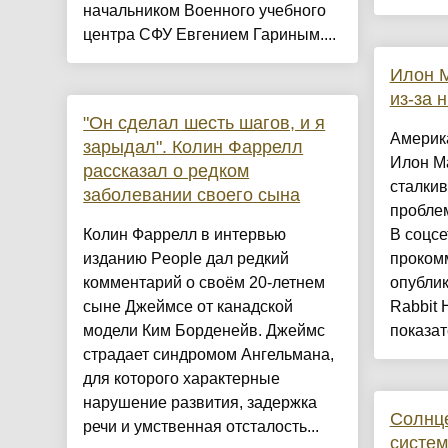
начальником Военного учебного
центра СФУ Евгением Гариным....
Илон М
из-за 
"Он сделал шесть шагов, и я
Америк
зарыдал". Колин Фаррелл
Илон Ма
рассказал о редком
сталкив
заболевании своего сына
пробле
Колин Фаррелл в интервью
В соцсе
изданию People дал редкий
прокомм
комментарий о своём 20-летнем
опубли
сыне Джеймсе от канадской
Rabbit 
модели Ким Борденейв. Джеймс
показат
страдает синдромом Ангельмана,
для которого характерные
нарушение развития, задержка
Солнц
речи и умственная отсталость...
систем