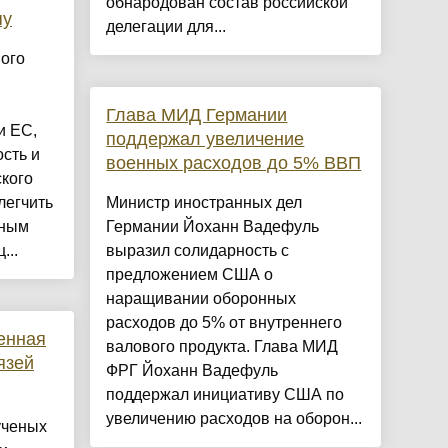
обнародован состав российской
пу
делегации для...
ого
Глава МИД Германии
и ЕС,
поддержал увеличение
сть и
военных расходов до 5% ВВП
кого
легчить
Министр иностранных дел
вным
Германии Йоханн Вадефуль
...
выразил солидарность с
предложением США о
наращивании оборонных
расходов до 5% от внутреннего
енная
валового продукта. Глава МИД
язей
ФРГ Йоханн Вадефуль
поддержал инициативу США по
увеличению расходов на оборон...
ученых