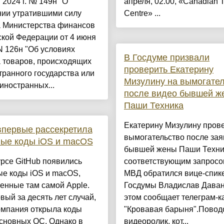
 2024 г. № 149н "О
апреля, 02.00, «Canadian T
нии утратившими силу
Centre» ...
а Министерства финансов
кой Федерации от 4 июня
 N 126н "Об условиях
В Госдуме призвали
 товаров, происходящих
проверить Екатерину
транного государства или
Мизулину на вымогате
иностранных...
после видео бывшей ж
Паши Техника
Екатерину Мизулину прове
впервые рассекретила
вымогательство после за
ные коды iOS и macOS
бывшей жены Паши Техни
рсе GitHub появились
соответствующим запросо
ые коды iOS и macOS,
МВД обратился вице-спик
енные там самой Apple.
Госдумы Владислав Даван
вый за десять лет случай,
этом сообщает телеграм-к
омпания открыла коды
"Кровавая барыня".Повод
сновных ОС. Однако в
видеоролик, кот...