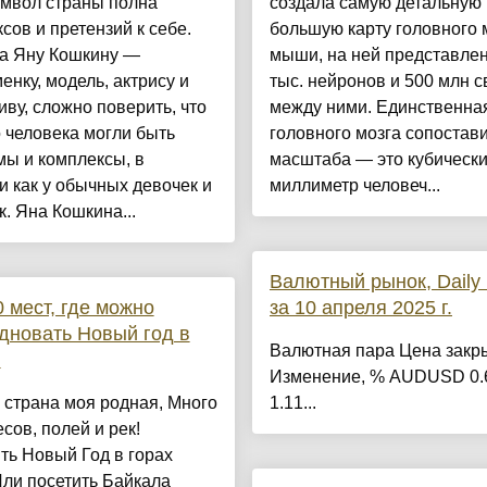
имвол страны полна
создала самую детальную 
сов и претензий к себе.
большую карту головного 
на Яну Кошкину —
мыши, на ней представле
енку, модель, актрису и
тыс. нейронов и 500 млн с
иву, сложно поверить, что
между ними. Единственная
о человека могли быть
головного мозга сопостав
ы и комплексы, в
масштаба — это кубическ
и как у обычных девочек и
миллиметр человеч...
. Яна Кошкина...
Валютный рынок, Daily h
 мест, где можно
за 10 апреля 2025 г.
дновать Новый год в
Валютная пара Цена закр
и
Изменение, % AUDUSD 0.
страна моя родная, Много
1.11...
есов, полей и рек!
ть Новый Год в горах
ли посетить Байкала