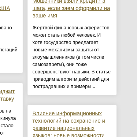
Мошенники взяли кредит? 3
 США
шага, если заем оформили на
ваше имя
овано
Жертвой финансовых аферистов
может стать любой человек. И
хотя государство предлагает
легаций
новые механизмы защиты от
злоумышленников (в том числе
самозапреты), они тоже
совершенствуют навыки. В статье
приводим алгоритм действий для
пострадавших и примеры...
иджит
ставку
ов на
Влияние информационных
окинула
технологий на сохранение и
 стало
развитие национальных
от
языков: новые возможности