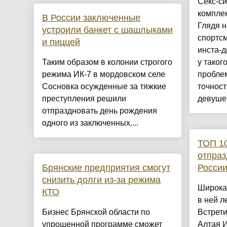
Секс-с
комплек
В России заключенные
Глядя 
устроили банкет с шашлыками
спортсм
и пиццей
инста-д
Таким образом в колонии строгого
у таког
режима ИК-7 в мордовском селе
проблем
Сосновка осужденные за тяжкие
точност
преступления решили
девушек
отпраздновать день рождения
одного из заключенных....
ТОП 10
отпраз
Брянские предприятия смогут
Росси
снизить долги из-за режима
Широка 
КТО
в ней л
Бизнес Брянской области по
Встрети
упрощенной программе сможет
Алтая И