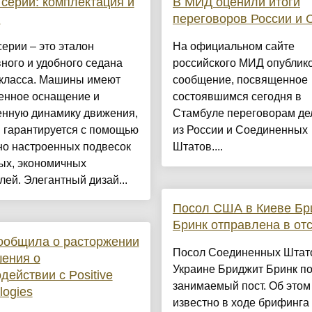
серии: комплектация и
В МИД оценили итоги
н
переговоров России и
ерии – это эталон
На официальном сайте
ного и удобного седана
российского МИД опублик
-класса. Машины имеют
сообщение, посвященное
енное оснащение и
состоявшимся сегодня в
нную динамику движения,
Стамбуле переговорам де
 гарантируется с помощью
из России и Соединенных
но настроенных подвесок
Штатов....
ых, экономичных
лей. Элегантный дизай...
Посол США в Киеве Бр
Бринк отправлена в от
ообщила о расторжении
Посол Соединенных Штат
ения о
Украине Бриджит Бринк п
действии с Positive
занимаемый пост. Об этом
logies
известно в ходе брифинга 