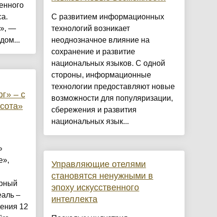
енного
а.
С развитием информационных
», —
технологий возникает
дом...
неоднозначное влияние на
сохранение и развитие
национальных языков. С одной
стороны, информационные
технологии предоставляют новые
г» – с
возможности для популяризации,
сота»
сбережения и развития
национальных язык...
»
е»,
Управляющие отелями
становятся ненужными в
ярный
эпоху искусственного
еаль –
интеллекта
дения 12