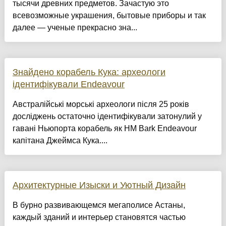
тысячи древних предметов. Зачастую это
всевозможные украшения, бытовые приборы и так
далее — ученые прекрасно зна...
Знайдено корабель Кука: археологи
ідентифікували Endeavour
Австралійські морські археологи після 25 років
досліджень остаточно ідентифікували затонулий у
гавані Ньюпорта корабель як HM Bark Endeavour
капітана Джеймса Кука....
Архитектурные Изыски и Уютный Дизайн
​В бурно развивающемся мегаполисе Астаны,
каждый зданий и интерьер становятся частью