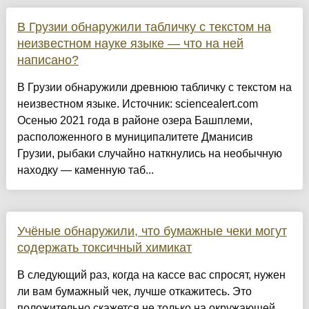
В Грузии обнаружили табличку с текстом на
неизвестном науке языке — что на ней
написано?
В Грузии обнаружили древнюю табличку с текстом на
неизвестном языке. Источник: sciencealert.com
Осенью 2021 года в районе озера Башплеми,
расположенного в муниципалитете Дманисив
Грузии, рыбаки случайно наткнулись на необычную
находку — каменную таб...
Учёные обнаружили, что бумажные чеки могут
содержать токсичный химикат
В следующий раз, когда на кассе вас спросят, нужен
ли вам бумажный чек, лучше откажитесь. Это
положительно скажется не только на окружающей