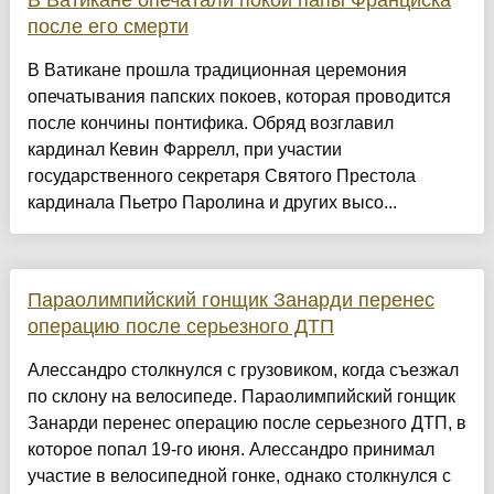
В Ватикане опечатали покои папы Франциска
после его смерти
В Ватикане прошла традиционная церемония
опечатывания папских покоев, которая проводится
после кончины понтифика. Обряд возглавил
кардинал Кевин Фаррелл, при участии
государственного секретаря Святого Престола
кардинала Пьетро Паролина и других высо...
Параолимпийский гонщик Занарди перенес
операцию после серьезного ДТП
Алессандро столкнулся с грузовиком, когда съезжал
по склону на велосипеде. Параолимпийский гонщик
Занарди перенес операцию после серьезного ДТП, в
которое попал 19-го июня. Алессандро принимал
участие в велосипедной гонке, однако столкнулся с