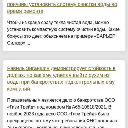
причины установить систему очистки воды во
время ремонта
Чтобы из крана сразу текла чистая вода, можно
установить компактную систему очистки воды. Какие
бонусы это даёт, объясняем на примере «БАРЬЕР
Силкер»....
Равиль Зиганшин демонстрирует стойкость в
долгах, но как ему удается выйти сухим из
воды при банкротствах подконтрольных ему
компаний
Показательным является дело о банкротстве ООО
«Гизи Трейд» под номером № А65-10818/2021. В
ноябре 2023 года дело ООО «Гизи Трейд» было
прекращено, потому что требования ФНС погасило
АО «Кварт» – компания, принадлежащая, как