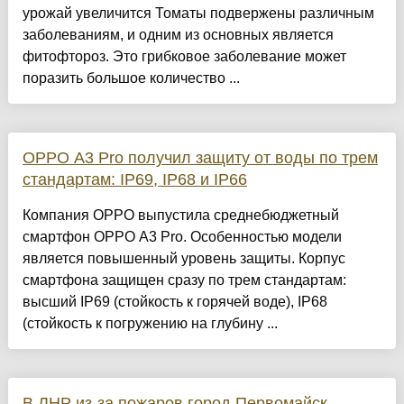
урожай увеличится Томаты подвержены различным
заболеваниям, и одним из основных является
фитофтороз. Это грибковое заболевание может
поразить большое количество ...
OPPO A3 Pro получил защиту от воды по трем
стандартам: IP69, IP68 и IP66
Компания OPPO выпустила среднебюджетный
смартфон OPPO A3 Pro. Особенностью модели
является повышенный уровень защиты. Корпус
смартфона защищен сразу по трем стандартам:
высший IP69 (стойкость к горячей воде), IP68
(стойкость к погружению на глубину ...
В ЛНР из-за пожаров город Первомайск