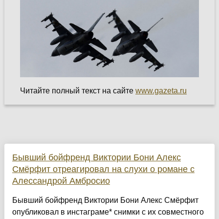
Читайте полный текст на сайте
www.gazeta.ru
Бывший бойфренд Виктории Бони Алекс
Смёрфит отреагировал на слухи о романе с
Алессандрой Амбросио
Бывший бойфренд Виктории Бони Алекс Смёрфит
опубликовал в инстаграме* снимки с их совместного