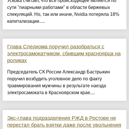
Ускова считает, что все происходящее является по
сути "пиарными работами" в области биржевых
спекуляций. Но, так или иначе, Nvidia потеряла 18%
капитализации.....
Глава Следкома поручил разобраться с
электросамокатчиком, сбившим красноярца на
роликах
Председатель СК России Александр Бастрыкин
поручил возбудить уголовное дело по факту
травмирования мужчины в результате наезда
электросамоката в Красноярском крае....
Экс-глава подразделения РЖД в Ростове не
перестал брать взятки даже после увольнения