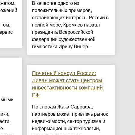
жетом,
В качестве одного из
ложений
положительных примеров,
отстаивающих интересы России в
 том,
полной мере, Кремлев назвал
сервис
президента Всероссийской
федерации художественной
гимнастики Ирину Винер...
Почетный консул России:
Ливан может стать центром
инвестактивности компаний
РФ
емыми
По словам Жака Саррафа,
ики,
партнеров может привлечь рынок
асти,
недвижимости, сектор туризма и
же
информационных технологий,