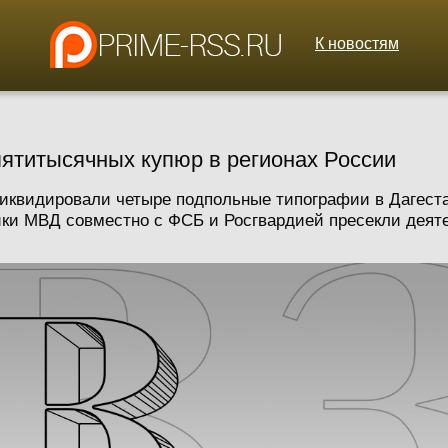
К новостям
ятитысячных купюр в регионах России
ликвидировали четыре подпольные типографии в Дагест
и МВД совместно с ФСБ и Росгвардией пресекли деятел