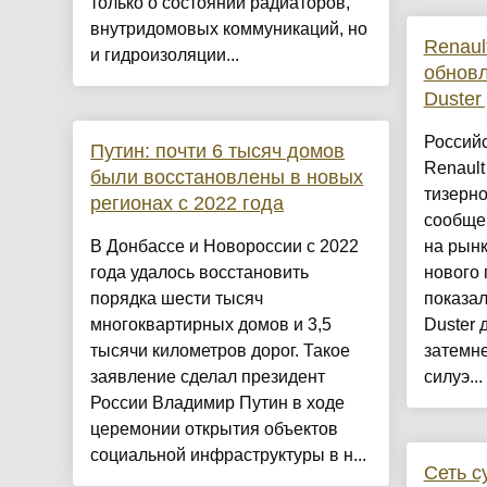
только о состоянии радиаторов,
внутридомовых коммуникаций, но
Renaul
и гидроизоляции...
обнов
Duster
Россий
Путин: почти 6 тысяч домов
Renault
были восстановлены в новых
тизерн
регионах с 2022 года
сообще
В Донбассе и Новороссии с 2022
на рынк
года удалось восстановить
нового 
порядка шести тысяч
показа
многоквартирных домов и 3,5
Duster 
тысячи километров дорог. Такое
затемне
заявление сделал президент
силуэ...
России Владимир Путин в ходе
церемонии открытия объектов
социальной инфраструктуры в н...
Сеть с