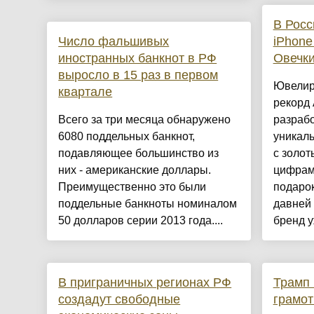
В Росс
Число фальшивых
iPhone
иностранных банкнот в РФ
Овечк
выросло в 15 раз в первом
Ювелир
квартале
рекорд 
Всего за три месяца обнаружено
разрабо
6080 поддельных банкнот,
уникал
подавляющее большинство из
с золот
них - американские доллары.
цифрам
Преимущественно это были
подаро
поддельные банкноты номиналом
давней 
50 долларов серии 2013 года....
бренд у
В приграничных регионах РФ
Трамп 
создадут свободные
грамот