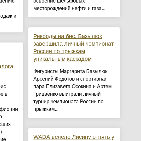
ышению
освоение шельфовых
и
месторождений нефти и газа...
родаж и
Рекорды на бис. Базылюк
завершила личный чемпионат
России по прыжкам
уникальным каскадом
алога
Фигуристы Маргарита Базылюк,
Арсений Федотов и спортивная
рис
пара Елизавета Осокина и Артем
е в
Грицаенко выиграли личный
турнир чемпионата России по
Эфиопии
прыжкам...
в
ысших
н
WADA велело Лисину отнять у
ние