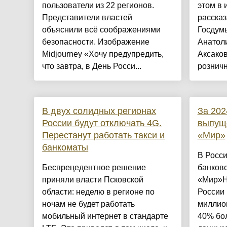
пользователи из 22 регионов.
этом в
Представители властей
рассказ
объяснили всё соображениями
Госдум
безопасности. Изображение
Анатол
Midjourney «Хочу предупредить,
Аксаков
что завтра, в День Росси...
розничн
В двух солидных регионах
За 202
России будут отключать 4G.
выпуще
Перестанут работать такси и
«Мир»
банкоматы
В Росси
Беспрецедентное решение
банковс
приняли власти Псковской
«Мир»Н
области: неделю в регионе по
России
ночам не будет работать
миллион
мобильный интернет в стандарте
40% бол