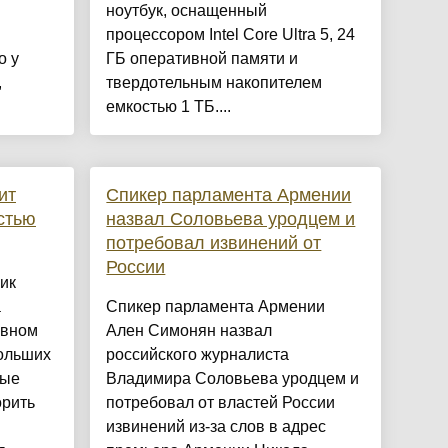
ноутбук, оснащенный
процессором Intel Core Ultra 5, 24
о у
ГБ оперативной памяти и
,
твердотельным накопителем
емкостью 1 ТБ....
ит
Спикер парламента Армении
стью
назвал Соловьева уродцем и
потребовал извинений от
России
ик
а
Спикер парламента Армении
овном
Ален Симонян назвал
больших
российского журналиста
ные
Владимира Соловьева уродцем и
орить
потребовал от властей России
извинений из-за слов в адрес