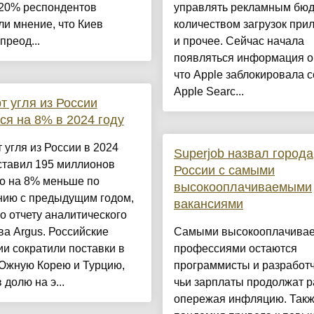
 20% респондентов
управлять рекламным бюд
и мнение, что Киев
количеством загрузок при
преод...
и прочее. Сейчас начала
появляться информация о
что Apple заблокировала 
Apple Searc...
т угля из России
ся на 8% в 2024 году
 угля из России в 2024
Superjob назвал города
ставил 195 миллионов
России с самыми
то на 8% меньше по
высокооплачиваемыми
нию с предыдущим годом,
вакансиями
о отчету аналитического
ва Argus. Российские
Самыми высокооплачива
и сократили поставки в
профессиями остаются
 Южную Корею и Турцию,
программисты и разработч
 долю на э...
чьи зарплаты продолжат р
опережая инфляцию. Так