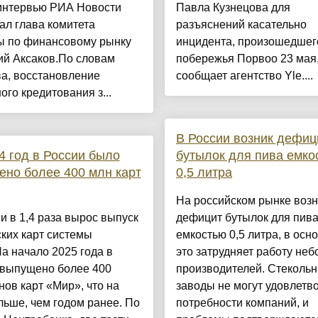
 интервью РИА Новости
Павла Кузнецова для
ал глава комитета
разъяснений касательно
ы по финансовому рынку
инцидента, произошедшег
ий Аксаков.По словам
побережья Порвоо 23 мая
а, восстановление
сообщает агентство Yle....
ого кредитования з...
В России возник дефиц
4 год в России было
бутылок для пива емко
но более 400 млн карт
0,5 литра
На российском рынке возн
и в 1,4 раза вырос выпуск
дефицит бутылок для пив
ких карт системы
емкостью 0,5 литра, в осн
а начало 2025 года в
это затрудняет работу не
 выпущено более 400
производителей. Стеколь
ов карт «Мир», что на
заводы не могут удовлетв
ьше, чем годом ранее. По
потребности компаний, и