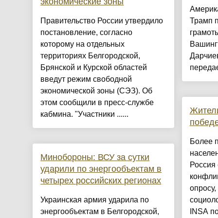
экономические зоны
Америк
Правительство России утвердило
Трамп 
постановление, согласно
грамоты
которому на отдельных
Вашинг
территориях Белгородской,
Дарчиев
Брянской и Курской областей
передае
введут режим свободной
экономической зоны (СЭЗ). Об
этом сообщили в пресс-службе
Жители
кабмина. "Участники ......
победе
Более 
населен
Минобороны: ВСУ за сутки
Россия 
ударили по энергообъектам в
конфлик
четырех российских регионах
опросу
Украинская армия ударила по
социол
энергообъектам в Белгородской,
INSA по