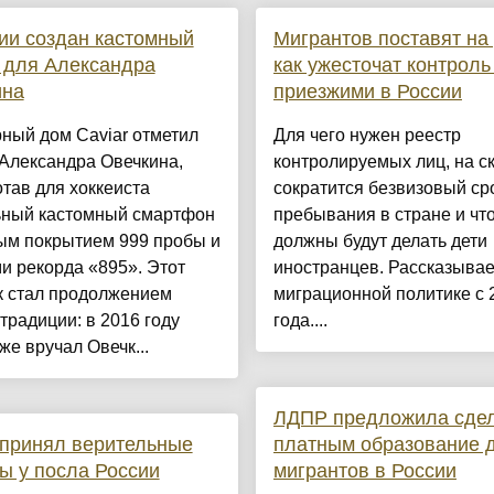
ии создан кастомный
Мигрантов поставят на 
 для Александра
как ужесточат контроль
ина
приезжими в России
ный дом Caviar отметил
Для чего нужен реестр
Александра Овечкина,
контролируемых лиц, на с
тав для хоккеиста
сократится безвизовый ср
ьный кастомный смартфон
пребывания в стране и что
ым покрытием 999 пробы и
должны будут делать дети
и рекорда «895». Этот
иностранцев. Рассказывае
к стал продолжением
миграционной политике с 
традиции: в 2016 году
года....
же вручал Овечк...
ЛДПР предложила сде
принял верительные
платным образование 
ы у посла России
мигрантов в России