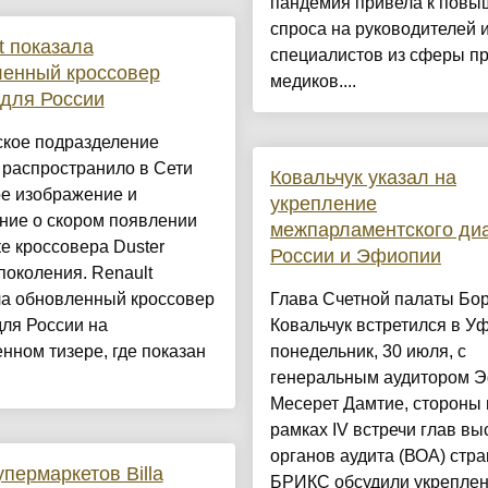
пандемия привела к пов
спроса на руководителей 
t показала
специалистов из сферы п
ленный кроссовер
медиков....
 для России
ское подразделение
 распространило в Сети
Ковальчук указал на
ое изображение и
укрепление
ние о скором появлении
межпарламентского ди
е кроссовера Duster
России и Эфиопии
поколения. Renault
ла обновленный кроссовер
Глава Счетной палаты Бо
для России на
Ковальчук встретился в Уф
нном тизере, где показан
понедельник, 30 июля, с
генеральным аудитором 
Месерет Дамтие, стороны 
рамках IV встречи глав в
органов аудита (ВОА) стра
упермаркетов Billa
БРИКС обсудили укрепле