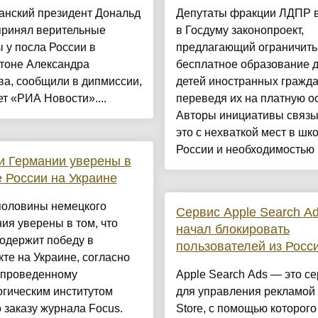
анский президент Дональд
Депутаты фракции ЛДПР 
принял верительные
в Госдуму законопроект,
 у посла России в
предлагающий ограничить
тоне Александра
бесплатное образование 
а, сообщили в дипмиссии,
детей иностранных гражда
т «РИА Новости»....
переведя их на платную ос
Авторы инициативы связ
это с нехваткой мест в шк
России и необходимостью .
 Германии уверены в
 России на Украине
половины немецкого
Сервис Apple Search A
ия уверены в том, что
начал блокировать
одержит победу в
пользователей из Росс
те на Украине, согласно
, проведенному
Apple Search Ads — это с
огическим институтом
для управления рекламой
 заказу журнала Focus.
Store, с помощью которог