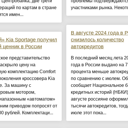
Центробанка, две трети
проблемы подтверждаютс
ераций по картам в стране
участниками рынка. Некото
тся имен...
В августе 2024 года в 
» Kia Sportage получил
снизилось количество
 ценник в России
автокредитов
кое представительство
В последний месяц лета 2
аскрыло цену на
года в России выдано на 7
ную комплектацию Comfort
процента меньше автокре
поколения кроссовера Kia
по сравнению с июлем. Об
e. За машину с
сообщает Национальное 
тровым мотором,
кредитных историй (НБКИ)
иапазонным «автоматом»
августе россияне оформил
ним приводом попросят от
тысячи автокредитов, тогда
00 рублей. Комплектаци...
июле этот пока...