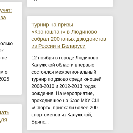
учет:
 за
Турнир на призы
«Кроношпан» в Людиново
собрал 200 юных дзюдоистов
колько
из России и Беларуси
ок
 не
12 ноября в городе Людиново
Калужской области впервые
м о
состоялся межрегиональный
2025
турнир по дзюдо среди юношей
2008-2010 и 2012-2013 годов
рождения. На мероприятие,
проходившее на базе МКУ СШ
«Спорт», приехали более 200
лать
спортсменов из Калужской,
для
Брянс...