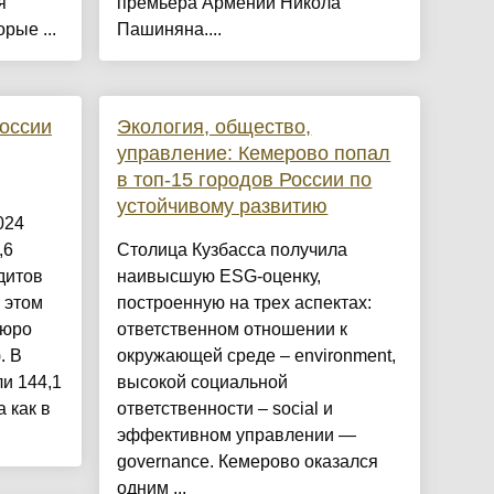
я
премьера Армении Никола
рые ...
Пашиняна....
России
Экология, общество,
управление: Кемерово попал
в топ-15 городов России по
устойчивому развитию
024
,6
Столица Кузбасса получила
дитов
наивысшую ESG-оценку,
 этом
построенную на трех аспектах:
бюро
ответственном отношении к
. В
окружающей среде – environment,
и 144,1
высокой социальной
 как в
ответственности – social и
эффективном управлении —
governance. Кемерово оказался
одним ...