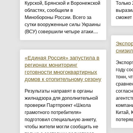
Курской, Брянской и Воронежской
Только
областях, сообщили в
выразил
Минобороны России. Всего за
сможет 
сутки вооруженные силы Украины
(ВСУ) совершили четыре атаки....
Экспор
снизил
«Единая Россия» запустила в
Экспорт
регионах мониторинг
году со
готовности многоквартирных
тонн, ч
домов к отопительному сезону
сравне
Результаты направят в органы
согласн
жилнадзора для дополнительной
агентст
проверки Партпроект «Школа
компани
грамотного потребителя»
Китай,
подготовил специальную анкету,
потеряв
чтобы жители могли сообщить не