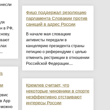
внесли
Фицо поддержал резолюцию
парламента Словакии против
для
санкций в адрес России
н в РФ,
нову.
В начале мая словацкие
ывают
активисты передали в
олах
канцелярию президента страны
..
петицию о референдуме с целью
отменить рестрикции в отношении
Российской Федерации....
ds
ии
Кремлев считает, что
некоторые чиновники в спорте
ервис
неэффективно отстаивают
 в App
интересы России
о можно