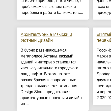
LTE. Это приведет, в том числе, к
данным 
проблемам с вызовом такси и
всех оп
перебоям в работе банкоматов....
приходи
Архитектурные Изыски и
«Пятый
Уютный Дизайн
первый
​В бурно развивающемся
Российс
мегаполисе Астаны, каждый
марки р
зданий и интерьер становятся
началь
частью уникального городского
пятого 
ландшафта. В этом потоке
Sportag
разнообразия и современных
двухли
трендов выделяется компания
шестид
Design Store, предоставляя
и перед
архитектурные проекты и дизайн
2 329 9
инт...