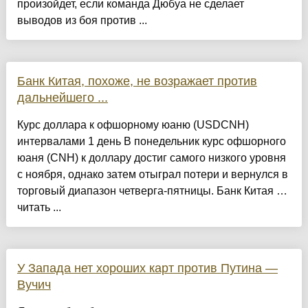
произойдет, если команда Дюбуа не сделает
выводов из боя против ...
Банк Китая, похоже, не возражает против
дальнейшего ...
Курс доллара к офшорному юаню (USDCNH)
интервалами 1 день В понедельник курс офшорного
юаня (CNH) к доллару достиг самого низкого уровня
с ноября, однако затем отыграл потери и вернулся в
торговый диапазон четверга-пятницы. Банк Китая …
читать ...
У Запада нет хороших карт против Путина —
Вучич