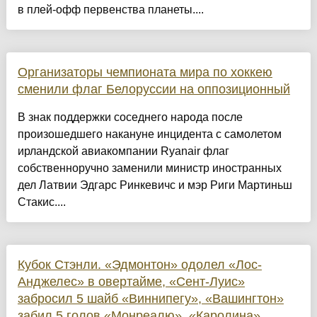
в плей-офф первенства планеты....
Организаторы чемпионата мира по хоккею
сменили флаг Белоруссии на оппозиционный
В знак поддержки соседнего народа после
произошедшего накануне инцидента с самолетом
ирландской авиакомпании Ryanair флаг
собственноручно заменили министр иностранных
дел Латвии Эдгарс Ринкевичс и мэр Риги Мартиньш
Стакис....
Кубок Стэнли. «Эдмонтон» одолел «Лос-
Анджелес» в овертайме, «Сент-Луис»
забросил 5 шайб «Виннипегу», «Вашингтон»
забил 5 голов «Монреалю», «Каролина»