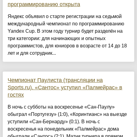
программированию открыта
Яндекс объявил о старте регистрации на седьмой
международный чемпионат по программированию
Yandex Cup. В этом году турнир будет разделён на
три категории: для начинающих и опытных
программистов, для юниоров в возрасте от 14 до 18
лет и для сотрудник...
Чемпионат Паулиста (трансляции на
Sports.ru). «Сантос» уступил «Палмейрас» в
гостях
В ночь с субботы на воскресенье «Сан-Паулу»
обыграл «Португезу» (1:0), «Коринтианс» на выезде
уступили «Сан-Бернарду» (0:1). В ночь с
воскресенья на понедельник «Палмейрас» дома
обыграли «Сантос» (2:1). Матчи турнира в прямом