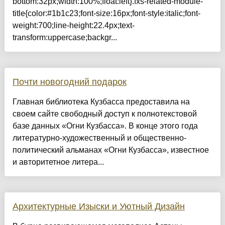
bottom:32px;width:100%;float:left}.fxs-related-module-
title{color:#1b1c23;font-size:16px;font-style:italic;font-
weight:700;line-height:22.4px;text-
transform:uppercase;backgr...
Почти новогодний подарок
Главная библиотека Кузбасса предоставила на
своем сайте свободный доступ к полнотекстовой
базе данных «Огни Кузбасса». В конце этого года
литературно-художественный и общественно-
политический альманах «Огни Кузбасса», известное
и авторитетное литера...
Архитектурные Изыски и Уютный Дизайн