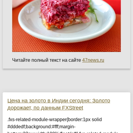
Читайте полный текст на сайте
47news.ru
Цена на золото в Индии сегодня: Золото
дорожает, по данным FXStreet
.fxs-related-module-wrapper{border:1px solid
#dddedf;background:#fff;margin-