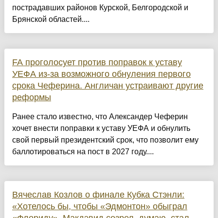
пострадавших районов Курской, Белгородской и
Брянской областей....
FA проголосует против поправок к уставу
УЕФА из-за возможного обнуления первого
срока Чеферина. Англичан устраивают другие
реформы
Ранее стало известно, что Александер Чеферин
хочет внести поправки к уставу УЕФА и обнулить
свой первый президентский срок, что позволит ему
баллотироваться на пост в 2027 году....
Вячеслав Козлов о финале Кубка Стэнли:
«Хотелось бы, чтобы «Эдмонтон» обыграл
«Флориду». Макдэвид созрел, думаю, стал