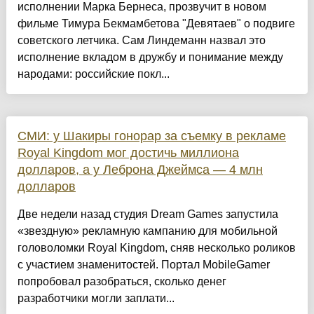
исполнении Марка Бернеса, прозвучит в новом
фильме Тимура Бекмамбетова "Девятаев" о подвиге
советского летчика. Сам Линдеманн назвал это
исполнение вкладом в дружбу и понимание между
народами: российские покл...
СМИ: у Шакиры гонорар за съемку в рекламе
Royal Kingdom мог достичь миллиона
долларов, а у Леброна Джеймса — 4 млн
долларов
Две недели назад студия Dream Games запустила
«звездную» рекламную кампанию для мобильной
головоломки Royal Kingdom, сняв несколько роликов
с участием знаменитостей. Портал MobileGamer
попробовал разобраться, сколько денег
разработчики могли заплати...