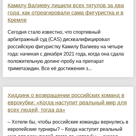
Камилу Валиеву лишили всех титулов за два
года: как отреагировали сама фигуристка и в
Кремле
Сегодня стало известно, что спортивный
арбитражный суд (CAS) дисквалифицировал
российскую фигуристку Камилу Валиеву на четыре
года: начиная с декабря 2021 года, когда она сдала
положительную допинг-пробу на препарат
триметазидин. Все её достижения з...
Хиддинк о возвращении российских команд в
еврокубки: «Когда наступит реальный мир для
всех людей, тогда да»
– Хотели бы, чтобы российские команды вернулись в
европейские турниры? – Когда наступит реальный