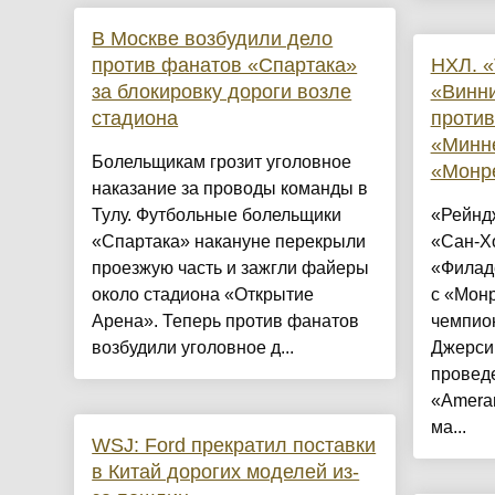
В Москве возбудили дело
против фанатов «Спартака»
НХЛ. «
за блокировку дороги возле
«Винни
стадиона
против
«Минне
Болельщикам грозит уголовное
«Монр
наказание за проводы команды в
Тулу. Футбольные болельщики
«Рейнд
«Спартака» накануне перекрыли
«Сан-Хо
проезжую часть и зажгли файеры
«Филад
около стадиона «Открытие
с «Мон
Арена». Теперь против фанатов
чемпио
возбудили уголовное д...
Джерси 
проведе
«Amera
ма...
WSJ: Ford прекратил поставки
в Китай дорогих моделей из-