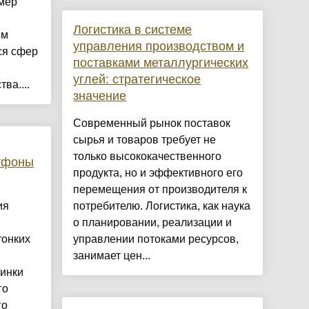
змер
Логистика в системе
ем
управления производством и
ся сфер
поставками металлургических
углей: стратегическое
ва....
значение
Современный рынок поставок
сырья и товаров требует не
только высококачественного
ртфоны
продукта, но и эффективного его
перемещения от производителя к
ия
потребителю. Логистика, как наука
о планировании, реализации и
тонких
управлении потоками ресурсов,
занимает цен...
винки
го
го