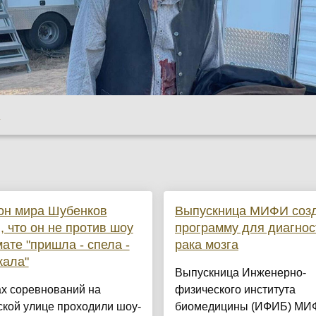
u
он мира Шубенков
Выпускница МИФИ соз
, что он не против шоу
программу для диагнос
ате "пришла - спела -
рака мозга
жала"
Выпускница Инженерно-
ах соревнований на
физического института
кой улице проходили шоу-
биомедицины (ИФИБ) МИ