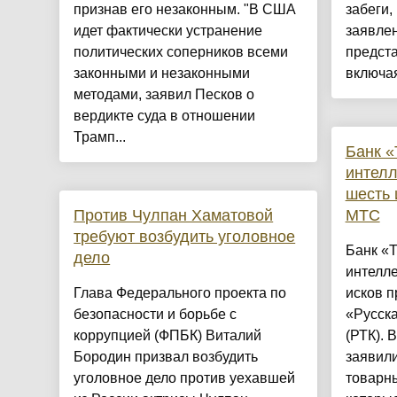
признав его незаконным. "В США
забеги,
идет фактически устранение
заявлен
политических соперников всеми
предста
законными и незаконными
включая
методами, заявил Песков о
вердикте суда в отношении
Трамп...
Банк «
интел
шесть 
Против Чулпан Хаматовой
МТС
требуют возбудить уголовное
Банк «Т
дело
интелл
Глава Федерального проекта по
исков 
безопасности и борьбе с
«Русск
коррупцией (ФПБК) Виталий
(РТК). 
Бородин призвал возбудить
заявили
уголовное дело против уехавшей
товарн