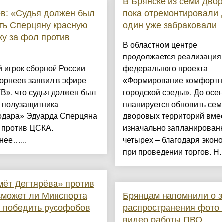
В Брянске из семи дво
в: «Судья должен был
пока отремонтировали 
ть Сперцяну красную
один уже забраковали
ку за фол против
В областном центре
продолжается реализация
 игрок сборной России
федерального проекта
орнеев заявил в эфире
«Формирование комфортн
В», что судья должен был
городской среды». До осе
ь полузащитника
планируется обновить сем
одара» Эдуарда Сперцяна
дворовых территорий вме
 против ЦСКА.
изначально запланирован
нее…...
четырех – благодаря экон
при проведении торгов. Н..
ёт Дегтярёва» против
сможет ли Минспорта
Брянцам напомнили о з
 победить русофобов
распространения фото 
видео работы ПВО