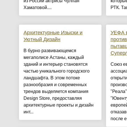
из России актрисы Чулпан
которы
Хаматовой....
РТК. Там
Архитектурные Изыски и
УЕФА 
Уютный Дизайн
против
пытавш
​В бурно развивающемся
Супер
мегаполисе Астаны, каждый
зданий и интерьер становятся
Союз е
частью уникального городского
ассоци
ландшафта. В этом потоке
открыт
разнообразия и современных
произв
трендов выделяется компания
"Реала"
Design Store, предоставляя
"Ювенту
архитектурные проекты и дизайн
европе
инт...
отказав
после е