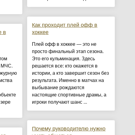
Как проходит плей офф в
е в
хоккее
Плей офф в хоккее — это не
просто финальный этап сезона.
том
Это его кульминация. Здесь
 МЧС.
решается все: кто окажется в
ежурную
истории, а кто завершит сезон без
мства
результата. Именно в матчах на
выбывание рождаются
объекте
настоящие спортивные драмы, а
озере
игроки получают шанс ...
Почему руководителю нужно