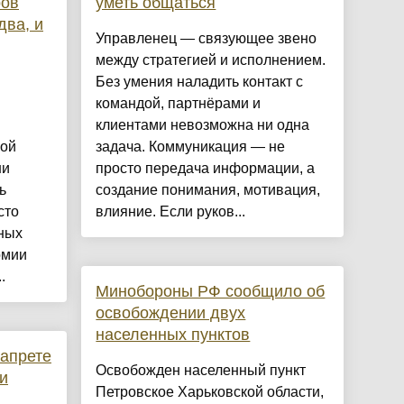
ров
уметь общаться
два, и
Управленец — связующее звено
между стратегией и исполнением.
Без умения наладить контакт с
командой, партнёрами и
клиентами невозможна ни одна
ой
задача. Коммуникация — не
ни
просто передача информации, а
ь
создание понимания, мотивация,
сто
влияние. Если руков...
ных
омии
.
Минобороны РФ сообщило об
освобождении двух
населенных пунктов
апрете
Освобожден населенный пункт
и
Петровское Харьковской области,