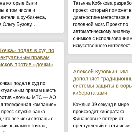
 на которые были
Татьяна Кобякова разрабо
ы в том числе и
проект, который поможет в
вители шоу-бизнеса,
диагностике метастазов в
 Ольгу Бузову...
головной мозг. Проект по
автоматическому анализу
снимков с использование
искусственного интеллект..
Точка» подал в суд по
лектуальным правам
исков против «дочки»
Алексей Кузовкин: ИИ
дополняет традиционн
очка» подал в суд по
системы защиты в борь
ектуальным правам шесть
кибератаками
против «дочки» МТС — АО
ая телефонная компания»
Каждые 39 секунд в мире
В пресс-службе банка
происходит кибератака.
, что все иски связаны с
Финансовые потери от
ыми знаками «Точка»,
преступлений в сети исчи