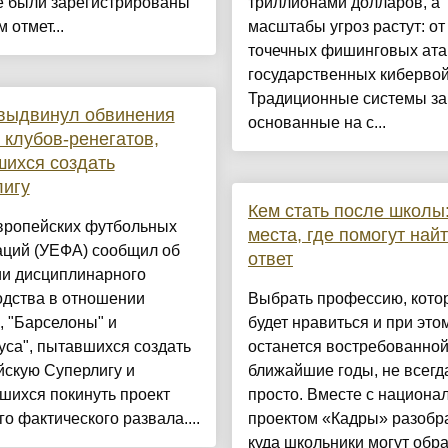
е были зарегистрированы
триллионами долларов, а
 отмет...
масштабы угроз растут: от
точечных фишинговых ата
государственных кибервой
Традиционные системы з
выдвинул обвинения
основанные на с...
 клубов-ренегатов,
ихся создать
лигу
Кем стать после школы:
вропейских футбольных
места, где помогут най
аций (УЕФА) сообщил об
ответ
ии дисциплинарного
одства в отношении
Выбрать профессию, кото
, "Барселоны" и
будет нравиться и при это
са", пытавшихся создать
останется востребованной
йскую Суперлигу и
ближайшие годы, не всегд
шихся покинуть проект
просто. Вместе с национ
го фактического развала....
проектом «Кадры» разобр
куда школьники могут обр