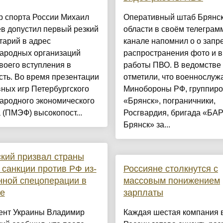
р спорта России Михаил
Оперативный штаб Брянс
в допустил первый резкий
области в своём телеграм
тарий в адрес
канале напомнил о о запр
ародных организаций
распространения фото и 
воего вступления в
работы ПВО. В ведомстве
ть. Во время презентации
отметили, что военнослу
ных игр Петербургского
Минобороны РФ, группиро
ародного экономического
«Брянск», пограничники,
(ПМЭФ) высокопост...
Росгвардия, бригада «БА
Брянск» за...
кий призвал страны
 санкции против РФ из-
Россияне столкнутся с
нной спецоперации в
массовым понижением
е
зарплаты
ент Украины Владимир
Каждая шестая компания 