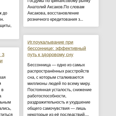
Госдумы по финансовому рынку
Анатолий Аксаков.По словам
к до
Аксакова, восстановление
н.
розничного кредитования з...
ащиты,
Иглоукалывание при
бессоннице: эффективный
 3
путь к здоровому сну
ти
Бессонница — одно из самых
распространённых расстройств
рая
сна, с которым сталкиваются
м
миллионы людей по всему миру.
 в
Постоянная усталость, снижение
а
работоспособности,
альным
раздражительность и ухудшение
ались,
общего самочувствия — лишь
атиться
некоторые из её последствий....