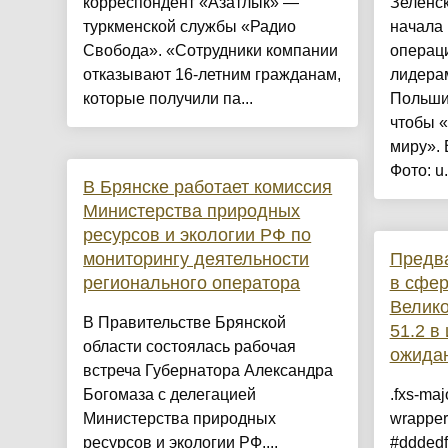
корреспондент «Азатлык» —
Зеленск
туркменской службы «Радио
начала
Свобода». «Сотрудники компании
операц
отказывают 16-летним гражданам,
лидера
которые получили па...
Польши
чтобы «
миру». 
Фото: u.
В Брянске работает комиссия
Министерства природных
ресурсов и экологии РФ по
мониторингу деятельности
Предв
регионального оператора
в сфер
Велико
В Правительстве Брянской
51.2 в
области состоялась рабочая
ожида
встреча Губернатора Александра
Богомаза с делегацией
.fxs-maj
Министерства природных
wrapper
ресурсов и экологии РФ....
#dddedf