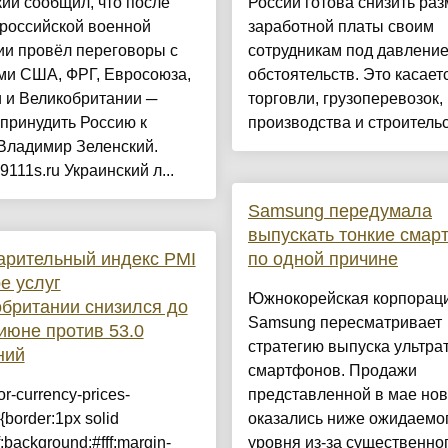
ий сообщил, что после
России готова снизить ра
 российской военной
заработной платы своим
ии провёл переговоры с
сотрудникам под давлени
ми США, ФРГ, Евросоюза,
обстоятельств. Это касает
 и Великобритании ─
торговли, грузоперевозок,
принудить Россию к
производства и строительст
Владимир Зеленский.
9111s.ru Украинский л...
Samsung передумала
выпускать тонкие сма
арительный индекс PMI
по одной причине
е услуг
Южнокорейская корпорац
британии снизился до
Samsung пересматривает
 июне против 53.0
стратегию выпуска ультра
ний
смартфонов. Продажи
or-currency-prices-
представленной в мае но
{border:1px solid
оказались ниже ожидаемо
;background:#fff;margin-
уровня из-за существенно