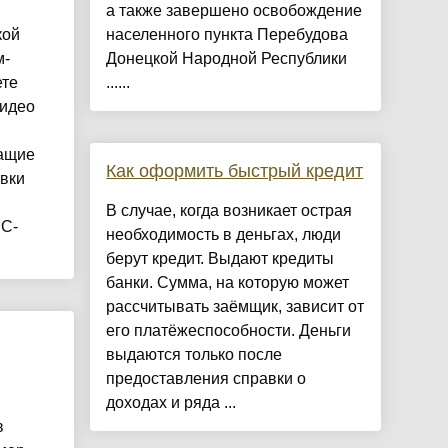
а также завершено освобождение
кой
населенного пункта Перебудова
м-
Донецкой Народной Республики
ете
......
видео
жащие
Как оформить быстрый кредит
вки
В случае, когда возникает острая
РС-
необходимость в деньгах, люди
берут кредит. Выдают кредиты
банки. Сумма, на которую может
рассчитывать заёмщик, зависит от
его платёжеспособности. Деньги
выдаются только после
предоставления справки о
доходах и ряда ...
в