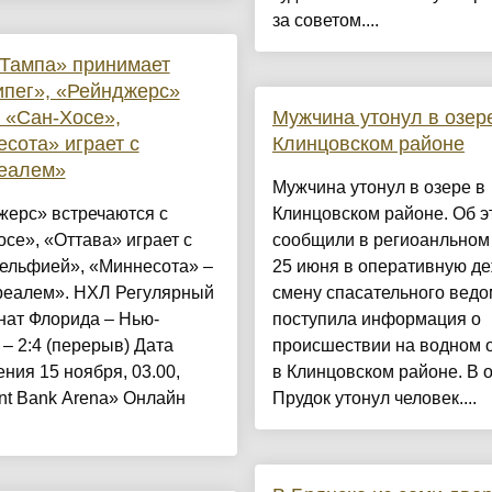
за советом....
Тампа» принимает
пег», «Рейнджерс»
 «Сан-Хосе»,
Мужчина утонул в озер
сота» играет с
Клинцовском районе
еалем»
Мужчина утонул в озере в
жерс» встречаются с
Клинцовском районе. Об э
се», «Оттава» играет с
сообщили в региоанльном
ельфией», «Миннесота» –
25 июня в оперативную д
реалем». НХЛ Регулярный
смену спасательного ведо
нат Флорида – Нью-
поступила информация о
– 2:4 (перерыв) Дата
происшествии на водном 
ния 15 ноября, 03.00,
в Клинцовском районе. В 
nt Bank Arena» Онлайн
Прудок утонул человек....