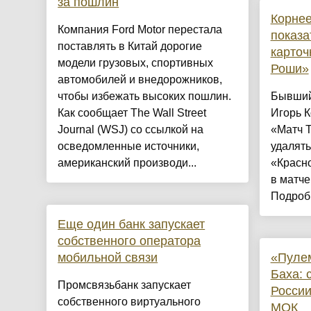
за пошлин
Корнее
Компания Ford Motor перестала
показа
поставлять в Китай дорогие
карточ
модели грузовых, спортивных
Роши»
автомобилей и внедорожников,
чтобы избежать высоких пошлин.
Бывший
Как сообщает The Wall Street
Игорь К
Journal (WSJ) со ссылкой на
«Матч Т
осведомленные источники,
удалят
американский производи...
«Красн
в матче
Подроб
Еще один банк запускает
собственного оператора
мобильной связи
«Пулем
Баха: 
Промсвязьбанк запускает
России
собственного виртуального
МОК