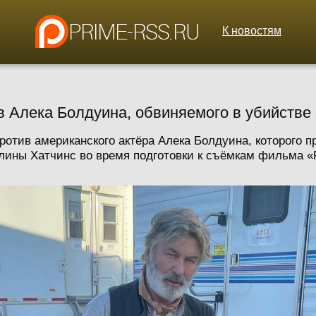
К новостям
в Алека Болдуина, обвиняемого в убийстве
ротив американского актёра Алека Болдуина, которого 
ины Хатчинс во время подготовки к съёмкам фильма «Р