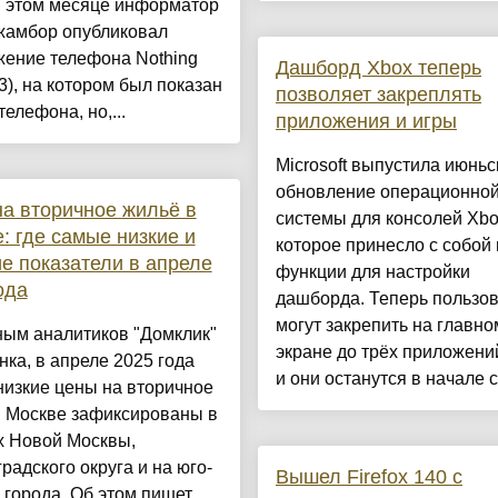
в этом месяце информатор
жамбор опубликовал
жение телефона Nothing
Дашборд Xbox теперь
3), на котором был показан
позволяет закреплять
телефона, но,...
приложения и игры
Microsoft выпустила июньс
обновление операционно
а вторичное жильё в
системы для консолей Xbo
: где самые низкие и
которое принесло с собой
е показатели в апреле
функции для настройки
ода
дашборда. Теперь пользо
могут закрепить на главно
ным аналитиков "Домклик"
экране до трёх приложений
ка, в апреле 2025 года
и они останутся в начале с.
изкие цены на вторичное
в Москве зафиксированы в
х Новой Москвы,
радского округа и на юго-
Вышел Firefox 140 с
 города. Об этом пишет