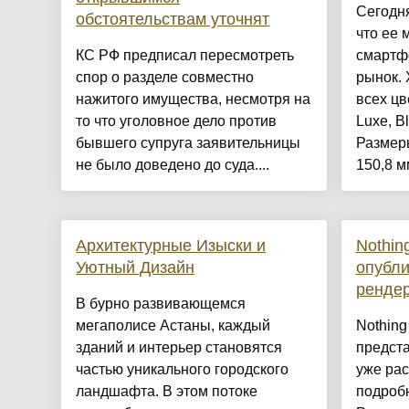
Сегодня
обстоятельствам уточнят
что ее 
КС РФ предписал пересмотреть
смартф
спор о разделе совместно
рынок. 
нажитого имущества, несмотря на
всех цв
то что уголовное дело против
Luxe, B
бывшего супруга заявительницы
Размер
не было доведено до суда....
150,8 мм
Архитектурные Изыски и
Nothin
Уютный Дизайн
опубл
ренде
​В бурно развивающемся
мегаполисе Астаны, каждый
Nothing
зданий и интерьер становятся
предста
частью уникального городского
уже рас
ландшафта. В этом потоке
подроб