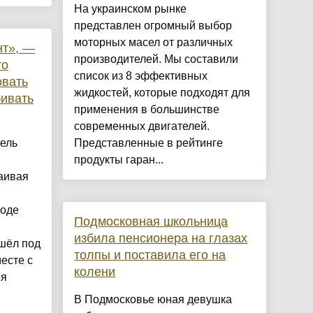
На украинском рынке
представлен огромный выбор
моторных масел от различных
нт», —
производителей. Мы составили
то
список из 8 эффективных
овать
жидкостей, которые подходят для
бивать
применения в большинстве
современных двигателей.
ель
Представленные в рейтинге
продукты гаран...
ваивая
воде
Подмосковная школьница
избила пенсионера на глазах
шёл под
толпы и поставила его на
есте с
колени
ся
В Подмосковье юная девушка