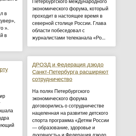
Петербургского международного
экономического форума, который
л в
проходит в настоящее время в
увер»,
северной столице России. Глава
о ».
области побеседовал с
й в
журналистами телеканала «Ро...
ДРОЗД и Федерация дзюдо
рту
Санкт-Петербурга расширяют
сотрудничество
На полях Петербургского
ир
экономического форума
у
договорились о сотрудничестве
ршала
нацеленная на развитие детского
ндра
спорта программа «Детям России
вующий
— образование, здоровье и
духовность» и Федерация дзюдо