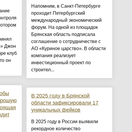
Напомним, в Санкт-Петербурге
ание
проходит Петербургский
онтроля
международный экономический
котором
форум. На одной из площадок
Брянская область подписала
ринял
соглашение о сотрудничестве с
 » Джон
АО «Куриное царство». В области
бре клуб
компания реализует
то он
инвестиционный проект по
строител...
тобы
В 2025 году в Брянской
орошую
области зафиксировали 17
тоящая
уникальных фейков
ядит
В 2025 году в России выявили
рекордное количество