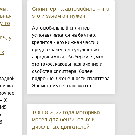
мм,
Сплиттер на автомобиль – что
льная
это и зачем он нужен
у-то
Автомобильный сплиттер
устанавливается на бампер,
d5, у
крепится к его нижней части и
предназначен для улучшения
ых
аэродинамики. Разберемся, что
это такое, каковы назначение и
свойства сплиттера, более
ладной
подробно. Особенности сплиттера
овинка
Элемент имеет плоскую ф...
рочнее
— X
ld5
ТОП-8 2022 года моторных
в —
масел для бензиновых и
3
дизельных двигателей