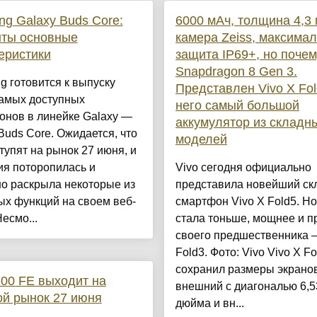
g Galaxy Buds Core:
6000 мАч, толщина 4,3 
ыты основные
камера Zeiss, максима
еристики
защита IP69+, но почем
Snapdragon 8 Gen 3.
 готовится к выпуску
Представлен Vivo X Fol
самых доступных
него самый большой
онов в линейке Galaxy —
аккумулятор из складн
Buds Core. Ожидается, что
моделей
тупят на рынок 27 июня, и
ия поторопилась и
Vivo сегодня официально
о раскрыла некоторые из
представила новейший ск
х функций на своем веб-
смартфон Vivo X Fold5. Н
Несмо...
стала тоньше, мощнее и п
своего предшественника 
Fold3. Фото: Vivo Vivo X Fo
сохранил размеры экрано
200 FE выходит на
внешний с диагональю 6,5
й рынок 27 июня
дюйма и вн...