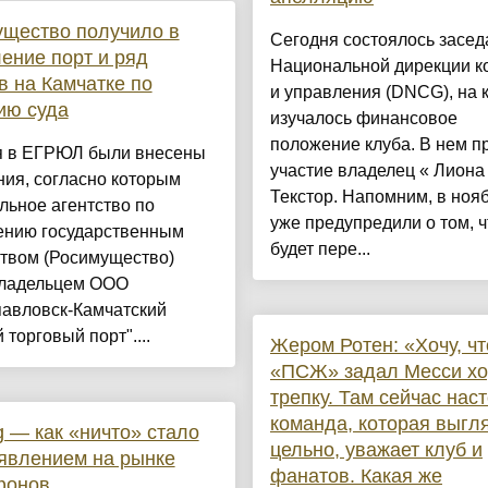
щество получило в
Сегодня состоялось засед
ение порт и ряд
Национальной дирекции к
в на Камчатке по
и управления (DNCG), на 
ию суда
изучалось финансовое
положение клуба. В нем п
я в ЕГРЮЛ были внесены
участие владелец « Лиона
ия, согласно которым
Текстор. Напомним, в ноя
ьное агентство по
уже предупредили о том, ч
ению государственным
будет пере...
твом (Росимущество)
владельцем ООО
павловск-Камчатский
 торговый порт"....
Жером Ротен: «Хочу, ч
«ПСЖ» задал Месси х
трепку. Там сейчас нас
команда, которая выгл
g — как «ничто» стало
цельно, уважает клуб и
явлением на рынке
фанатов. Какая же
фонов