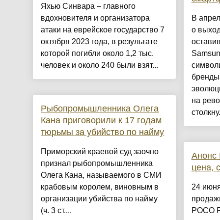
Яхью Синвара – главного
вдохновителя и организатора
В апрел
атаки на еврейское государство 7
о выход
октября 2023 года, в результате
оставив
которой погибли около 1,2 тыс.
Samsung
человек и около 240 были взят...
символи
бренды
эволюц
на рев
Рыбопромышленника Олега
столкну.
Кана приговорили к 17 годам
тюрьмы за убийство по найму
Приморский краевой суд заочно
Анонс 
признал рыбопромышленника
цена, 
Олега Кана, называемого в СМИ
крабовым королем, виновным в
24 июн
организации убийства по найму
продаж
(ч. 3 ст....
POCO F