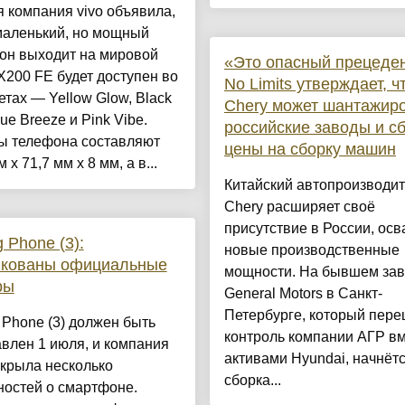
 компания vivo объявила,
маленький, но мощный
он выходит на мировой
«Это опасный прецеде
X200 FE будет доступен во
No Limits утверждает, ч
етах — Yellow Glow, Black
Chery может шантажир
lue Breeze и Pink Vibe.
российские заводы и с
ы телефона составляют
цены на сборку машин
 x 71,7 мм x 8 мм, а в...
Китайский автопроизводит
Chery расширяет своё
присутствие в России, ос
g Phone (3):
новые производственные
икованы официальные
мощности. На бывшем за
ры
General Motors в Санкт-
Петербурге, который пере
 Phone (3) должен быть
контроль компании АГР вм
влен 1 июля, и компания
активами Hyundai, начнёт
крыла несколько
сборка...
ностей о смартфоне.