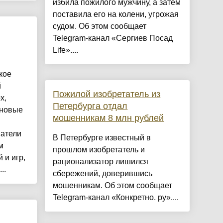
избила пожилого мужчину, а затем
поставила его на колени, угрожая
судом. Об этом сообщает
Telegram-канал «Сергиев Посад
Life»....
кое
й
Пожилой изобретатель из
x,
Петербурга отдал
 новые
мошенникам 8 млн рублей
ватели
В Петербурге известный в
м
прошлом изобретатель и
 и игр,
рационализатор лишился
..
сбережений, доверившись
мошенникам. Об этом сообщает
Telegram-канал «Конкретно. ру»....