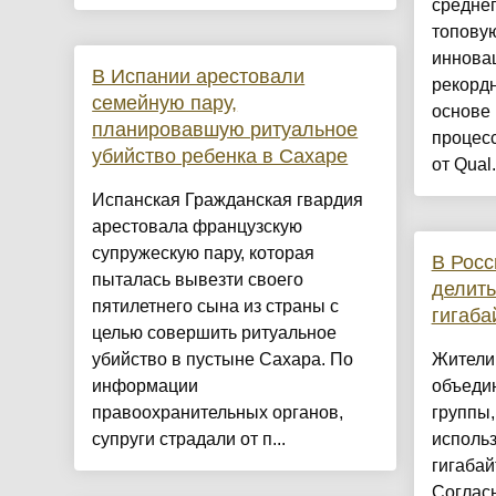
среднег
топовую
иннова
В Испании арестовали
рекордн
семейную пару,
основе
планировавшую ритуальное
процесс
убийство ребенка в Сахаре
от Qual.
Испанская Гражданская гвардия
арестовала французскую
супружескую пару, которая
В Росс
пыталась вывезти своего
делить
пятилетнего сына из страны с
гигаба
целью совершить ритуальное
убийство в пустыне Сахара. По
Жители
информации
объеди
правоохранительных органов,
группы,
супруги страдали от п...
исполь
гигабай
Соглас