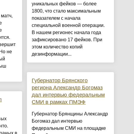
уникальных фейков — более
1800, что стало максимальным
 матч,
показателем с начала
е
специальной военной операции.
е
В нашем регионес начала года
ится.
зафиксировано 17 фейков. При
авершит
этом количество копий
Но не
дезинформации...
ный
рыш
Губернатор Брянского
региона Александр Богомаз
дал интервью федеральным
л
СМИ в рамках ПМЭФ
Губернатор Брянщины Александр
вых
Богомаз дал интервью
нто.
федеральным СМИ на площадке
браных в