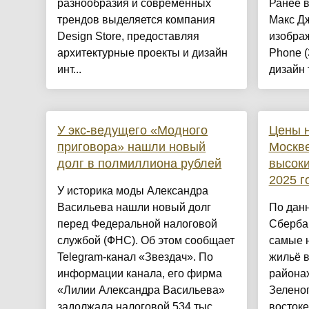
разнообразия и современных
Ранее 
трендов выделяется компания
Макс Д
Design Store, предоставляя
изобра
архитектурные проекты и дизайн
Phone (
инт...
дизайн 
У экс-ведущего «Модного
Цены н
приговора» нашли новый
Москве
долг в полмиллиона рублей
высоки
2025 г
У историка моды Александра
Васильева нашли новый долг
По дан
перед Федеральной налоговой
Сбербан
службой (ФНС). Об этом сообщает
самые н
Telegram-канал «Звездач». По
жильё 
информации канала, его фирма
района
«Лилии Александра Васильева»
Зеленог
задолжала налоговой 534 тыс....
востоке