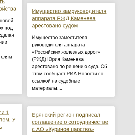
ть
ойства
Имущество замруководителя
аппарата РЖД Каменева
 новой
арестовано судом
ox под
сделан
Имущество заместителя
нии
руководителя аппарата
«Российских железных дорог»
телям
(РЖД) Юрия Каменева
арестовано по решению суда. Об
этом сообщает РИА Новости со
ссылкой на судебные
материалы....
ги 1
Брянский регион подписал
лем. У
соглашение о сотрудничестве
ь
с АО «Куриное царство»