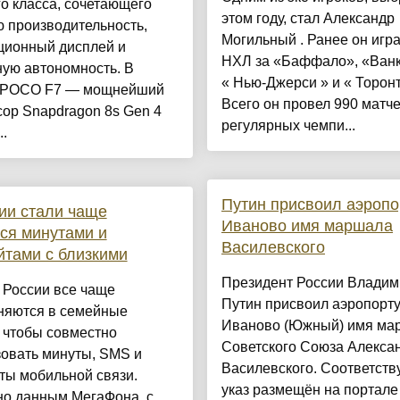
о класса, сочетающего
этом году, стал Александр
 производительность,
Могильный . Ранее он игра
ционный дисплей и
НХЛ за «Баффало», «Ванк
ую автономность. В
« Нью-Джерси » и « Торонт
 POCO F7 — мощнейший
Всего он провел 990 матче
ор Snapdragon 8s Gen 4
регулярных чемпи...
..
Путин присвоил аэропо
ии стали чаще
Иваново имя маршала
ся минутами и
Василевского
йтами с близкими
Президент России Владим
 России все чаще
Путин присвоил аэропорт
няются в семейные
Иваново (Южный) имя ма
 чтобы совместно
Советского Союза Алекса
зовать минуты, SMS и
Василевского. Соответст
ты мобильной связи.
указ размещён на портале
но данным МегаФона, с