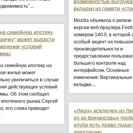
возможностью выгружа
движимость"....
вкладки из памяти устр
Mozilla объявила о релизе
версии веб-браузера Firef
на семейную ипотеку
номером 140.0, в которой 
оричку" может вырасти
особый акцент на повыше
менении условий
производительности и
аммы
предоставлении пользова
большего контроля над
а семейную ипотеку на
интерфейсом. Основные
ное жильё может
изменения: Вертикальные
льно увеличиться в случае
вкладки....
ния действующих условий
ммы. Об этом сообщил
 ипотечного рынка Сергей
о, его слова приводит
«Лион» исключен из Ли
.
из-за финансовых проб
клуба есть право подат
апелляцию