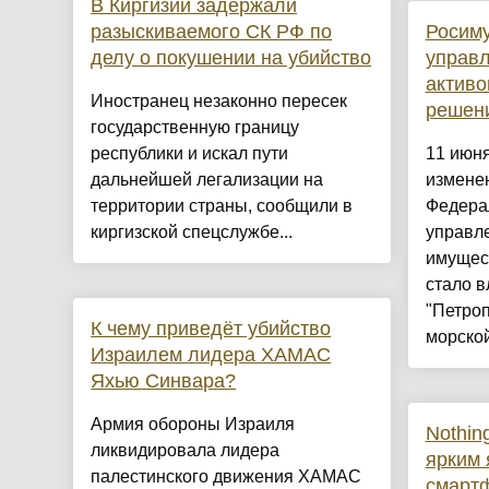
В Киргизии задержали
разыскиваемого СК РФ по
Росиму
делу о покушении на убийство
управл
активо
Иностранец незаконно пересек
решен
государственную границу
республики и искал пути
11 июн
дальнейшей легализации на
изменен
территории страны, сообщили в
Федерал
киргизской спецслужбе...
управл
имущес
стало 
"Петро
К чему приведёт убийство
морской
Израилем лидера ХАМАС
Яхью Синвара?
Армия обороны Израиля
Nothin
ликвидировала лидера
ярким 
палестинского движения ХАМАС
смарт