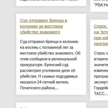
"РБК Не
Суд отправил брянца в
колонию за жестокое
Спрос 
убийство знакомого
на "вт
при из
Суд отправил брянца в колонию
прогр
на восемь с половиной лет за
жестокое убийство знакомого. Об
Спрос н
этом сообщили в региональной
вторич
прокуратуре. Брянский суд
значите
рассмотрел уголовное дело об
измене
убийстве. Н скамье подсудимых
програ
оказался 24-летний житель
эксперт
Почепского района....
Гордейк
ТАСС...