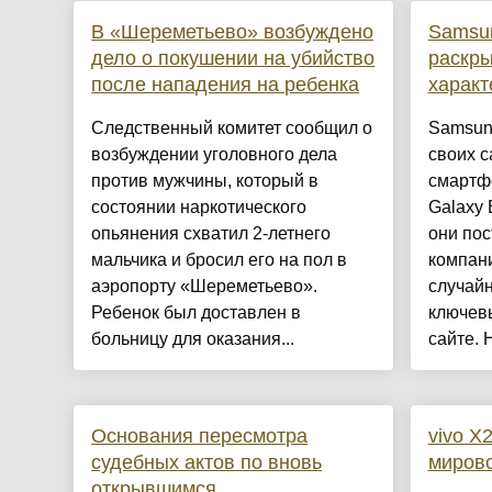
В «Шереметьево» возбуждено
Samsun
дело о покушении на убийство
раскр
после нападения на ребенка
характ
Следственный комитет сообщил о
Samsung
возбуждении уголовного дела
своих 
против мужчины, который в
смартф
состоянии наркотического
Galaxy 
опьянения схватил 2-летнего
они пос
мальчика и бросил его на пол в
компан
аэропорту «Шереметьево».
случайн
Ребенок был доставлен в
ключевы
больницу для оказания...
сайте. 
Основания пересмотра
vivo X
судебных актов по вновь
мирово
открывшимся