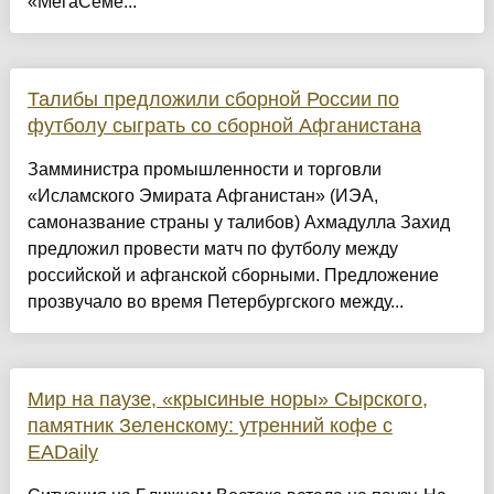
«МегаСеме...
Талибы предложили сборной России по
футболу сыграть со сборной Афганистана
Замминистра промышленности и торговли
«Исламского Эмирата Афганистан» (ИЭА,
самоназвание страны у талибов) Ахмадулла Захид
предложил провести матч по футболу между
российской и афганской сборными. Предложение
прозвучало во время Петербургского между...
Мир на паузе, «крысиные норы» Сырского,
памятник Зеленскому: утренний кофе с
EADaily