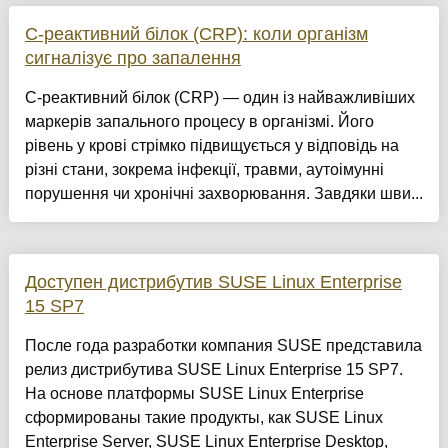
С-реактивний білок (CRP): коли організм
сигналізує про запалення
С-реактивний білок (CRP) — один із найважливіших
маркерів запального процесу в організмі. Його
рівень у крові стрімко підвищується у відповідь на
різні стани, зокрема інфекції, травми, аутоімунні
порушення чи хронічні захворювання. Завдяки шви...
Доступен дистрибутив SUSE Linux Enterprise
15 SP7
После года разработки компания SUSE представила
релиз дистрибутива SUSE Linux Enterprise 15 SP7.
На основе платформы SUSE Linux Enterprise
сформированы такие продукты, как SUSE Linux
Enterprise Server, SUSE Linux Enterprise Desktop,