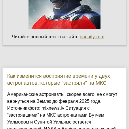
Читайте полный текст на сайте
eadaily.com
Как изменится восприятие времени у двух
астронавтов, которые “застряли” на МКС
Американские астронавты, скорее всего, не смогут
вернуться на Землю до февраля 2025 года.
Источник фото: mixnews.lv Ситуация с
“застрявшими” на МКС астронавтами Бутчем
Уилмором и Сунитой Уильямс остается
неразрешенной. NASA и Boeing продлили их преб...