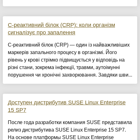
С-реактивний білок (CRP): коли організм
сигналізує про запалення
С-реактивний білок (CRP) — один із найважливіших
маркерів запального процесу в організмі. Його
рівень у крові стрімко підвищується у відповідь на
різні стани, зокрема інфекції, травми, аутоімунні
порушення чи хронічні захворювання. Завдяки шви...
Доступен дистрибутив SUSE Linux Enterprise
15 SP7
После года разработки компания SUSE представила
релиз дистрибутива SUSE Linux Enterprise 15 SP7.
На основе платформы SUSE Linux Enterprise