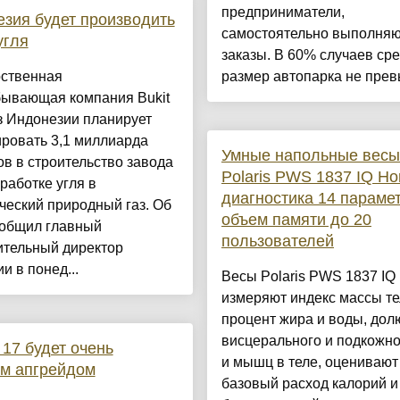
предприниматели,
зия будет производить
самостоятельно выполня
угля
заказы. В 60% случаев ср
рственная
размер автопарка не превы
бывающая компания Bukit
з Индонезии планирует
ровать 3,1 миллиарда
Умные напольные весы
в в строительство завода
Polaris PWS 1837 IQ H
работке угля в
диагностика 14 параме
ческий природный газ. Об
объем памяти до 20
ообщил главный
пользователей
ительный директор
и в понед...
Весы Polaris PWS 1837 I
измеряют индекс массы те
процент жира и воды, дол
висцерального и подкожно
 17 будет очень
и мышц в теле, оценивают
м апгрейдом
базовый расход калорий и