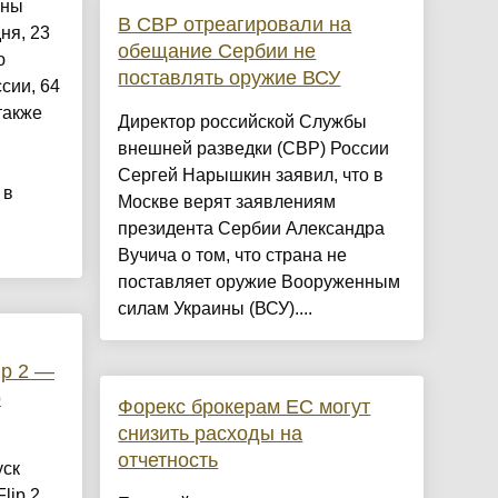
аны
В СВР отреагировали на
ня, 23
обещание Сербии не
ю
поставлять оружие ВСУ
сии, 64
также
Директор российской Службы
внешней разведки (СВР) России
Сергей Нарышкин заявил, что в
 в
Москве верят заявлениям
президента Сербии Александра
Вучича о том, что страна не
поставляет оружие Вооруженным
силам Украины (ВСУ)....
ip 2 —
о
Форекс брокерам ЕС могут
снизить расходы на
отчетность
уск
lip 2.