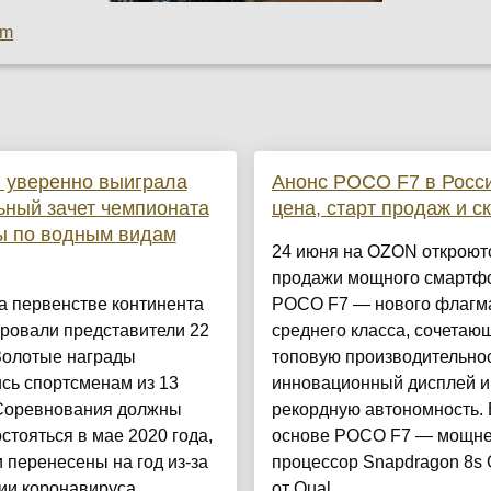
om
 уверенно выиграла
Анонс POCO F7 в Росси
ный зачет чемпионата
цена, старт продаж и с
ы по водным видам
24 июня на OZON откроют
продажи мощного смартф
а первенстве континента
POCO F7 — нового флагм
ровали представители 22
среднего класса, сочетаю
Золотые награды
топовую производительнос
сь спортсменам из 13
инновационный дисплей и
 Соревнования должны
рекордную автономность. 
стояться в мае 2020 года,
основе POCO F7 — мощн
 перенесены на год из-за
процессор Snapdragon 8s 
и коронавируса....
от Qual...