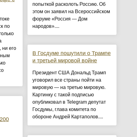
попыткой расколоть Россию. Об
этом он заявил на Всероссийском
токе
форуме «Россия — Дом
ск по
народов»....
только
а
 ни его
В Госдуме пошутили о Трампе
нным
и третьей мировой войне
ько
со
Президент США Дональд Трамп
уговорил все страны пойти на
мировую — на третью мировую.
Картинку с такой подписью
опубликовал в Telegram депутат
Госдумы, глава комитета по
обороне Андрей Картаполов....
 200