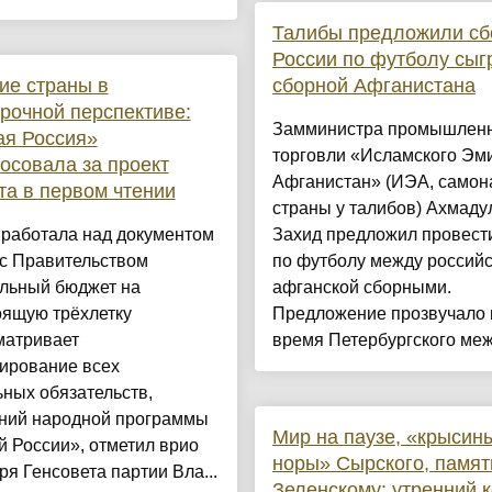
Талибы предложили сб
России по футболу сыг
ие страны в
сборной Афганистана
рочной перспективе:
Замминистра промышленн
ая Россия»
торговли «Исламского Эм
осовала за проект
Афганистан» (ИЭА, самон
а в первом чтении
страны у талибов) Ахмаду
 работала над документом
Захид предложил провест
 с Правительством
по футболу между российс
льный бюджет на
афганской сборными.
оящую трёхлетку
Предложение прозвучало 
матривает
время Петербургского межд
ирование всех
ных обязательств,
ний народной программы
Мир на паузе, «крысин
 России», отметил врио
норы» Сырского, памят
ря Генсовета партии Вла...
Зеленскому: утренний 