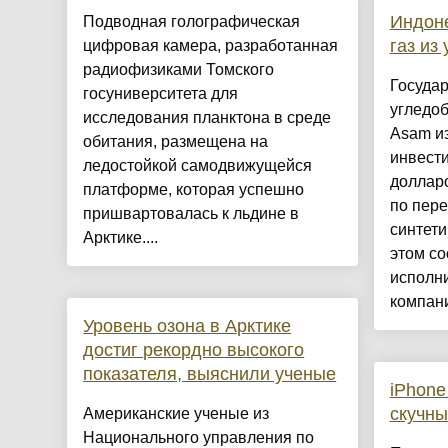
Индоне
Подводная голографическая
газ из 
цифровая камера, разработанная
радиофизиками Томского
Госуда
госуниверситета для
угледо
исследования планктона в среде
Asam и
обитания, размещена на
инвести
ледостойкой самодвижущейся
долларо
платформе, которая успешно
по пере
пришвартовалась к льдине в
синтети
Арктике....
этом с
исполн
компани
Уровень озона в Арктике
достиг рекордно высокого
показателя, выяснили ученые
iPhone
скучны
Американские ученые из
Национального управления по