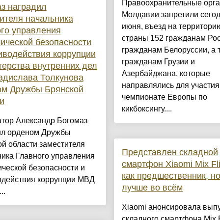
Правоохранительные орг
з наградил
Молдавии запретили сегод
ителя начальника
июня, въезд на территори
го управления
страны 152 гражданам Рос
ической безопасности
гражданам Белоруссии, а 
иводействия коррупции
гражданам Грузии и
ерства внутренних дел
Азербайджана, которые
адислава Толкунова
направлялись для участия
ом Дружбы Брянской
чемпионате Европы по
и
кикбоксингу....
атор Александр Богомаз
ил орденом Дружбы
й области заместителя
Представлен складной
ника Главного управления
смартфон Xiaomi Mix Fl
ческой безопасности и
как предшественник, н
одействия коррупции МВД
лучше во всём
..
Xiaomi анонсировала вып
складного смартфона Mix F