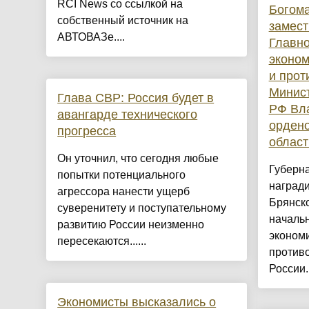
RCI News со ссылкой на
Богома
собственный источник на
замест
АВТОВАЗе....
Главно
эконом
и прот
Минист
Глава СВР: Россия будет в
РФ Вл
авангарде технического
орден
прогресса
област
Он уточнил, что сегодня любые
Губерн
попытки потенциального
наград
агрессора нанести ущерб
Брянско
суверенитету и поступательному
началь
развитию России неизменно
экономи
пересекаются......
против
России..
Экономисты высказались о