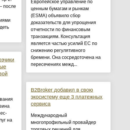
Европейское управление по
— после
ценным бумагам и рынкам
(ESMA) объявило сбор
гиями
доказательств для упрощения
ядеть
отчетности по финансовым
транзакциям. Консультация
является частью усилий ЕС по
снижению регулятивного
бремени. Она сосредоточена на
озчики
пересечениях межд...
ные
вой
B2Broker добавил в свою
экосистему еще 3 платежных
ования
сервиса
овина
ес-
Международный
луг на
многопрофильный провайдер
торговых решений для