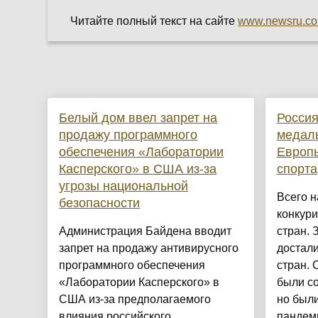
Читайте полный текст на сайте
www.newsru.c
Белый дом ввел запрет на
Россия
продажу программного
медаль
обеспечения «Лаборатории
Европ
Касперского» в США из-за
спорта
угрозы национальной
Всего н
безопасности
конкури
Администрация Байдена вводит
стран. 
запрет на продажу антивирусного
достали
программного обеспечения
стран.
«Лаборатории Касперского» в
были со
США из-за предполагаемого
но были
влияния российского
пандеми