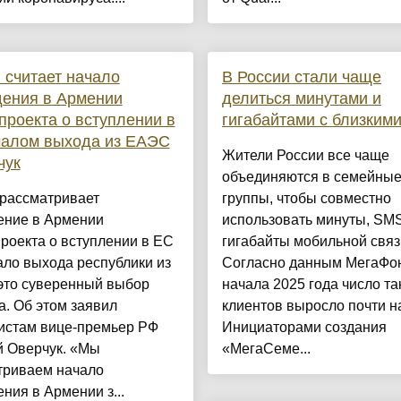
 считает начало
В России стали чаще
дения в Армении
делиться минутами и
проекта о вступлении в
гигабайтами с близким
чалом выхода из ЕАЭС
Жители России все чаще
чук
объединяются в семейны
 рассматривает
группы, чтобы совместно
ение в Армении
использовать минуты, SM
роекта о вступлении в ЕС
гигабайты мобильной связ
ало выхода республики из
Согласно данным МегаФон
это суверенный выбор
начала 2025 года число та
. Об этом заявил
клиентов выросло почти н
истам вице-премьер РФ
Инициаторами создания
й Оверчук. «Мы
«МегаСеме...
триваем начало
ния в Армении з...