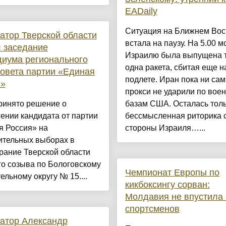
EADaily
Ситуация на Ближнем Вос
атор Тверской области
встала на паузу. На 5.00 м
 заседание
Израилю была выпущена 
иума регионального
одна ракета, сбитая еще н
овета партии «Единая
подлете. Иран пока ни сам,
я»
прокси не ударили по вое
ринято решение о
базам США. Осталась тол
ении кандидата от партии
бессмысленная риторика 
я Россия» на
стороны Израиля…...
ительных выборах в
рание Тверской области
о созыва по Бологовскому
Чемпионат Европы по
ельному округу № 15....
кикбоксингу сорван:
Молдавия не впустила
спортсменов
атор Александр