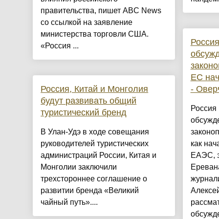
правительства, пишет ABC News
со ссылкой на заявление
министерства торговли США.
Россия
«Россия ...
обсуж
законо
ЕС на
Россия, Китай и Монголия
- Овер
будут развивать общий
Россия
туристический бренд
обсужд
В Улан-Удэ в ходе совещания
законоп
руководителей туристических
как нач
администраций России, Китая и
ЕАЭС, 
Монголии заключили
Еревана
трехстороннее соглашение о
журнал
развитии бренда «Великий
Алексе
чайный путь»....
рассма
обсужде