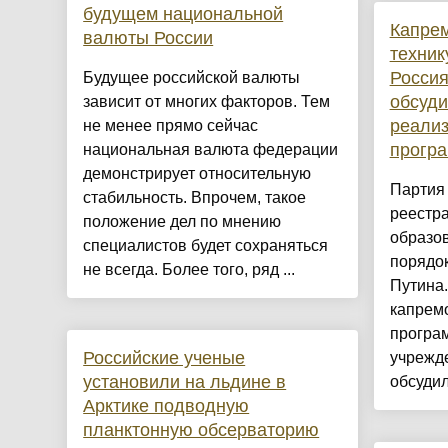
будущем национальной
Капрем
валюты России
техни
Росси
Будущее российской валюты
обсуди
зависит от многих факторов. Тем
реализ
не менее прямо сейчас
прогр
национальная валюта федерации
демонстрирует относительную
Партия 
стабильность. Впрочем, такое
реестр
положение дел по мнению
образов
специалистов будет сохраняться
порядо
не всегда. Более того, ряд ...
Путина
капремо
програм
Российские ученые
учрежд
установили на льдине в
обсудил
Арктике подводную
планктонную обсерваторию