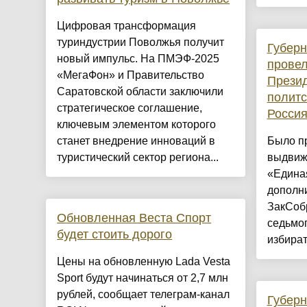
Цифровая трансформация
туриндустрии Поволжья получит
Губерн
новый импульс. На ПМЭФ-2025
провел
«МегаФон» и Правительство
Презид
Саратовской области заключили
политс
стратегическое соглашение,
Росси
ключевым элементом которого
станет внедрение инноваций в
Было п
туристический сектор региона...
выдвиж
«Едина
дополн
ЗакСоб
Обновленная Веста Спорт
седьмог
будет стоить дорого
избират
Цены на обновленную Lada Vesta
Sport будут начинаться от 2,7 млн
рублей, сообщает телеграм-канал
Губерн