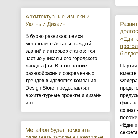
Архитектурные Изыски и
Уютный Дизайн
Развит
долгос
​В бурно развивающемся
«Един
мегаполисе Астаны, каждый
прогол
зданий и интерьер становятся
бюджет
частью уникального городского
ландшафта. В этом потоке
Партия
разнообразия и современных
вместе
трендов выделяется компания
Федера
Design Store, предоставляя
предст
архитектурные проекты и дизайн
предус
инт...
финанс
социаль
положе
«Единой
МегаФон будет помогать
секрета
развивать туризм в Поволжье