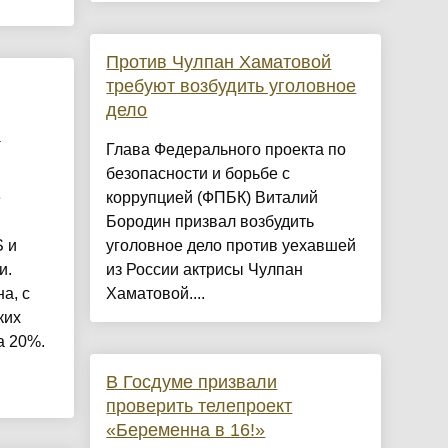
Против Чулпан Хаматовой
требуют возбудить уголовное
дело
и
Глава Федерального проекта по
безопасности и борьбе с
е
коррупцией (ФПБК) Виталий
Бородин призвал возбудить
S и
уголовное дело против уехавшей
и.
из России актрисы Чулпан
а, с
Хаматовой....
ких
а 20%.
В Госдуме призвали
проверить телепроект
«Беременна в 16!»