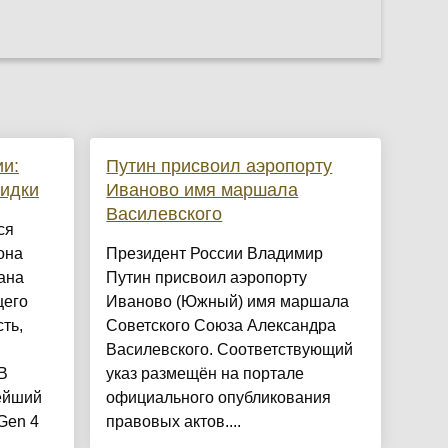
и:
Путин присвоил аэропорту
кидки
Иваново имя маршала
Василевского
ся
она
Президент России Владимир
ана
Путин присвоил аэропорту
щего
Иваново (Южный) имя маршала
ть,
Советского Союза Александра
Василевского. Соответствующий
В
указ размещён на портале
ейший
официального опубликования
Gen 4
правовых актов....