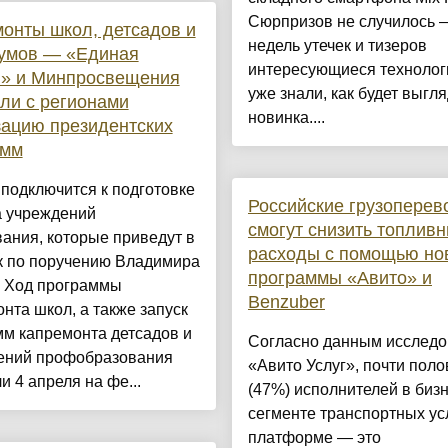
Сюрпризов не случилось 
онты школ, детсадов и
недель утечек и тизеров
кумов — «Единая
интересующиеся техноло
я» и Минпросвещения
уже знали, как будет выгл
ли с регионами
новинка....
ацию президентских
амм
подключится к подготовке
Российские грузоперев
а учреждений
смогут снизить топлив
ания, которые приведут в
расходы с помощью но
к по поручению Владимира
программы «Авито» и
. Ход программы
Benzuber
нта школ, а также запуск
м капремонта детсадов и
Согласно данным исслед
ений профобразования
«Авито Услуг», почти пол
и 4 апреля на фе...
(47%) исполнителей в бизн
сегменте транспортных ус
платформе — это