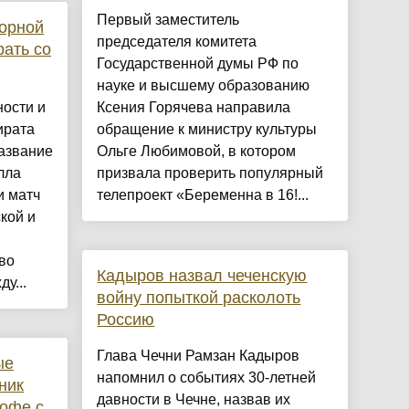
Первый заместитель
орной
председателя комитета
рать со
Государственной думы РФ по
науке и высшему образованию
ости и
Ксения Горячева направила
ирата
обращение к министру культуры
азвание
Ольге Любимовой, в котором
лла
призвала проверить популярный
и матч
телепроект «Беременна в 16!...
кой и
во
Кадыров назвал чеченскую
у...
войну попыткой расколоть
Россию
Глава Чечни Рамзан Кадыров
ые
напомнил о событиях 30-летней
ник
давности в Чечне, назвав их
кофе с