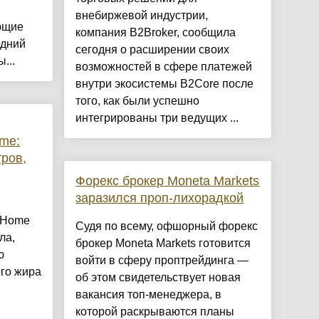
внебиржевой индустрии,
ющие
компания B2Broker, сообщила
едний
сегодня о расширении своих
...
возможностей в сфере платежей
внутри экосистемы B2Core после
того, как были успешно
интегрированы три ведущих ...
ome:
тров,
Форекс брокер Moneta Markets
заразился проп-лихорадкой
Q Home
Судя по всему, офшорный форекс
ла,
брокер Moneta Markets готовится
ю
войти в сферу проптрейдинга —
го жира
об этом свидетельствует новая
вакансия топ-менеджера, в
которой раскрываются планы