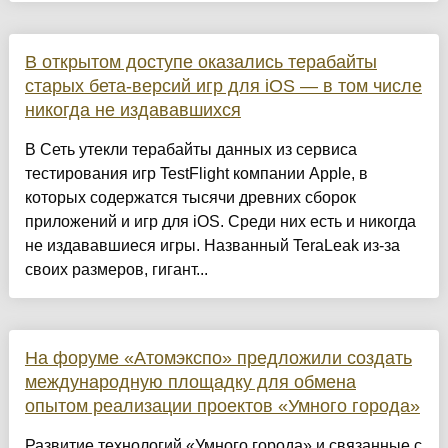
В открытом доступе оказались терабайты
старых бета-версий игр для iOS — в том числе
никогда не издававшихся
В Сеть утекли терабайты данных из сервиса
тестирования игр TestFlight компании Apple, в
которых содержатся тысячи древних сборок
приложений и игр для iOS. Среди них есть и никогда
не издававшиеся игры. Названный TeraLeak из-за
своих размеров, гигант...
На форуме «Атомэкспо» предложили создать
международную площадку для обмена
опытом реализации проектов «Умного города»
Развитие технологий «Умного города» и связанные с