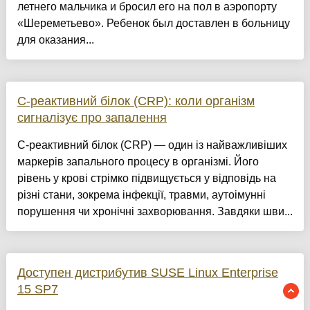
летнего мальчика и бросил его на пол в аэропорту
«Шереметьево». Ребенок был доставлен в больницу
для оказания...
С-реактивний білок (CRP): коли організм
сигналізує про запалення
С-реактивний білок (CRP) — один із найважливіших
маркерів запального процесу в організмі. Його
рівень у крові стрімко підвищується у відповідь на
різні стани, зокрема інфекції, травми, аутоімунні
порушення чи хронічні захворювання. Завдяки шви...
Доступен дистрибутив SUSE Linux Enterprise
15 SP7