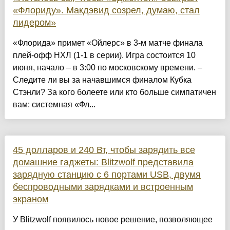
«Флориду». Макдэвид созрел, думаю, стал
лидером»
«Флорида» примет «Ойлерс» в 3-м матче финала
плей-офф НХЛ (1-1 в серии). Игра состоится 10
июня, начало – в 3:00 по московскому времени. –
Следите ли вы за начавшимся финалом Кубка
Стэнли? За кого болеете или кто больше симпатичен
вам: системная «Фл...
45 долларов и 240 Вт, чтобы зарядить все
домашние гаджеты: Blitzwolf представила
зарядную станцию с 6 портами USB, двумя
беспроводными зарядками и встроенным
экраном
У Blitzwolf появилось новое решение, позволяющее