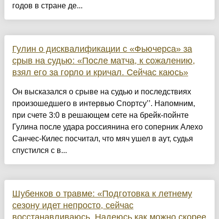
годов в стране де...
Гулин о дисквалификации с «Фьючерса» за
срыв на судью: «После матча, к сожалению,
взял его за горло и кричал. Сейчас каюсь»
Он высказался о срыве на судью и последствиях
произошедшего в интервью Спортсу’’. Напомним,
при счете 3:0 в решающем сете на брейк-пойнте
Гулина после удара россиянина его соперник Алехо
Санчес-Килес посчитал, что мяч ушел в аут, судья
спустился с в...
Шубенков о травме: «Подготовка к летнему
сезону идет непросто, сейчас
восстанавливаюсь. Надеюсь как можно скорее