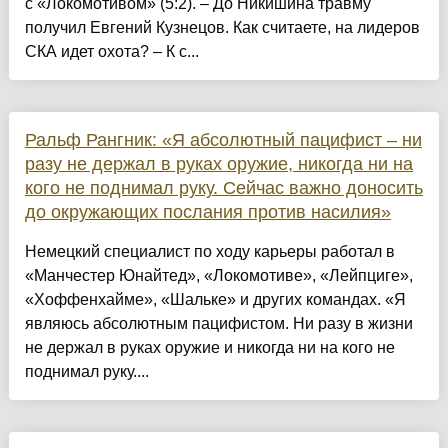
с «Локомотивом» (5:2). – До Никишина травму
получил Евгений Кузнецов. Как считаете, на лидеров
СКА идет охота? – К с...
Ральф Рангник: «Я абсолютный пацифист – ни
разу не держал в руках оружие, никогда ни на
кого не поднимал руку. Сейчас важно доносить
до окружающих послания против насилия»
Немецкий специалист по ходу карьеры работал в
«Манчестер Юнайтед», «Локомотиве», «Лейпциге»,
«Хоффенхайме», «Шальке» и других командах. «Я
являюсь абсолютным пацифистом. Ни разу в жизни
не держал в руках оружие и никогда ни на кого не
поднимал руку....