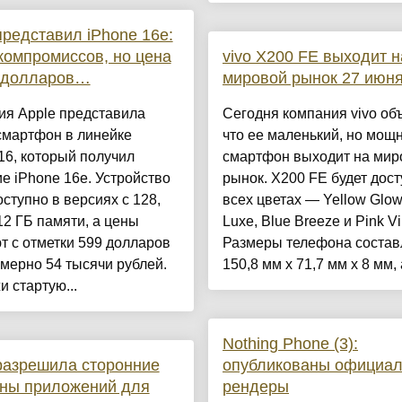
представил iPhone 16e:
компромиссов, но цена
vivo X200 FE выходит н
0 долларов…
мировой рынок 27 июн
ия Apple представила
Сегодня компания vivo об
смартфон в линейке
что ее маленький, но мощ
16, который получил
смартфон выходит на мир
е iPhone 16e. Устройство
рынок. X200 FE будет дост
оступно в версиях с 128,
всех цветах — Yellow Glow
12 ГБ памяти, а цены
Luxe, Blue Breeze и Pink Vi
т с отметки 599 долларов
Размеры телефона соста
мерно 54 тысячи рублей.
150,8 мм x 71,7 мм x 8 мм, а
 стартую...
Nothing Phone (3):
разрешила сторонние
опубликованы официа
ины приложений для
рендеры