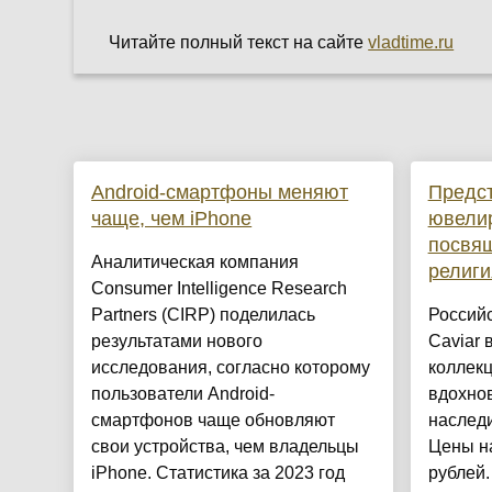
Читайте полный текст на сайте
vladtime.ru
Android-смартфоны меняют
Предс
чаще, чем iPhone
ювелир
посвя
Аналитическая компания
религ
Consumer Intelligence Research
Partners (CIRP) поделилась
Россий
результатами нового
Caviar 
исследования, согласно которому
коллек
пользователи Android-
вдохно
смартфонов чаще обновляют
наслед
свои устройства, чем владельцы
Цены н
iPhone. Статистика за 2023 год
рублей.