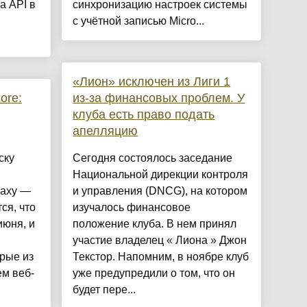
 API в
синхронизацию настроек системы
с учётной записью Micro...
«Лион» исключен из Лиги 1
ore:
из-за финансовых проблем. У
клуба есть право подать
апелляцию
ску
Сегодня состоялось заседание
Национальной дирекции контроля
laxy —
и управления (DNCG), на котором
ся, что
изучалось финансовое
июня, и
положение клуба. В нем принял
участие владелец « Лиона » Джон
рые из
Текстор. Напомним, в ноябре клуб
м веб-
уже предупредили о том, что он
будет пере...