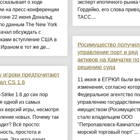
ссказывает о ходе
эксперт ипотечного рынка
ии на пресс-конференции
Гордейко, его слова приво
гоне 22 июня Дональд
ТАСС....
по данным The New York
начал обсуждать с
иками вступление США в
Росимущество получил
 Ираном в тот же де...
управление порт и ряд
активов на Камчатке по
решению суда
 игроки предпочитают
11 июня в ЕГРЮЛ были в
ал CS 1.6
изменения, согласно кото
Strike 1.6 до сих пор
Федеральное агентство по
я одной из самых
управлению государстве
х версий игры, несмотря
имуществом (Росимущест
ление новых. Почему так
стало владельцем ООО
дит? Всё просто:
"Петропавловск-Камчатск
ность, простота и
морской торговый порт"....
гия. Эта игра дарит