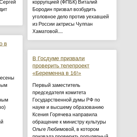
 Сергей
коррупцией (ФПБК) Виталий
дит
Бородин призвал возбудить
уголовное дело против уехавшей
из России актрисы Чулпан
Хаматовой....
о в
В Госдуме призвали
проверить телепроект
«Беременна в 16!»
несены
рым
Первый заместитель
председателя комитета
нным
Государственной думы РФ по
во)
науке и высшему образованию
Ксения Горячева направила
ий
обращение к министру культуры
Ольге Любимовой, в котором
призвала проверить популярный