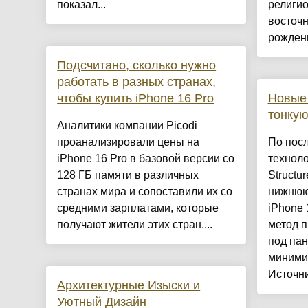
показал...
религи
восточн
рождени
Подсчитано, сколько нужно
работать в разных странах,
чтобы купить iPhone 16 Pro
Новые 
тонку
Аналитики компании Picodi
проанализировали цены на
По пос
iPhone 16 Pro в базовой версии со
техноло
128 ГБ памяти в различных
Structu
странах мира и сопоставили их со
нижнюю
средними зарплатами, которые
iPhone 
получают жители этих стран....
метод 
под пан
миними
Источник
Архитектурные Изыски и
Уютный Дизайн