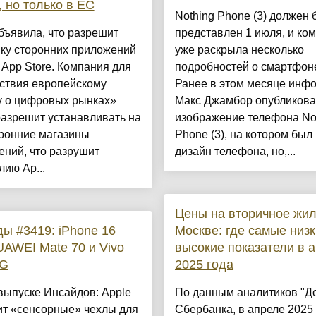
, но только в ЕС
Nothing Phone (3) должен 
бъявила, что разрешит
представлен 1 июля, и ко
вку сторонних приложений
уже раскрыла несколько
 App Store. Компания для
подробностей о смартфон
тствия европейскому
Ранее в этом месяце инф
у о цифровых рынках»
Макс Джамбор опубликов
азрешит устанавливать на
изображение телефона No
оронние магазины
Phone (3), на котором был
ний, что разрушит
дизайн телефона, но,...
ию Ap...
Цены на вторичное жил
ы #3419: iPhone 16
Москве: где самые низк
UAWEI Mate 70 и Vivo
высокие показатели в 
5G
2025 года
выпуске Инсайдов: Apple
По данным аналитиков "Д
ит «сенсорные» чехлы для
Сбербанка, в апреле 2025