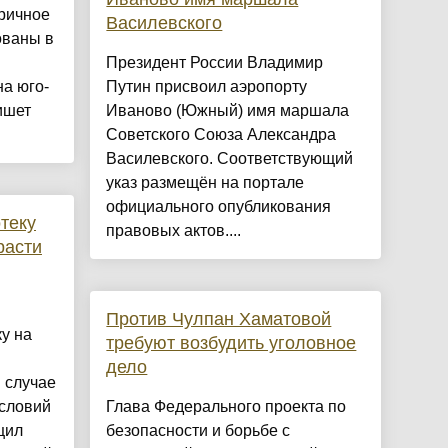
ричное
Василевского
ованы в
Президент России Владимир
на юго-
Путин присвоил аэропорту
ишет
Иваново (Южный) имя маршала
Советского Союза Александра
Василевского. Соответствующий
указ размещён на портале
официального опубликования
теку
правовых актов....
расти
Против Чулпан Хаматовой
у на
требуют возбудить уголовное
дело
 случае
словий
Глава Федерального проекта по
щил
безопасности и борьбе с