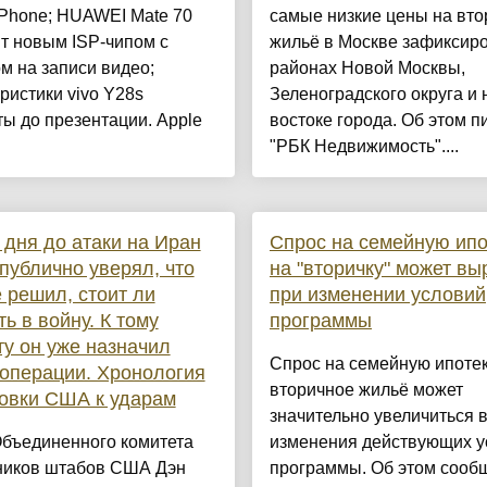
iPhone; HUAWEI Mate 70
самые низкие цены на вто
т новым ISP-чипом с
жильё в Москве зафиксир
м на записи видео;
районах Новой Москвы,
ристики vivo Y28s
Зеленоградского округа и 
ы до презентации. Apple
востоке города. Об этом п
"РБК Недвижимость"....
 дня до атаки на Иран
Спрос на семейную ипо
публично уверял, что
на "вторичку" может вы
 решил, стоит ли
при изменении условий
ть в войну. К тому
программы
у он уже назначил
Спрос на семейную ипотек
операции. Хронология
вторичное жильё может
овки США к ударам
значительно увеличиться в
Объединенного комитета
изменения действующих у
ников штабов США Дэн
программы. Об этом сооб