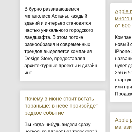
​В бурно развивающемся
Apple 
мегаполисе Астаны, каждый
много 
зданий и интерьер становятся
от 60
частью уникального городского
ландшафта. В этом потоке
Компан
разнообразия и современных
новый 
трендов выделяется компания
iPhone 
Design Store, предоставляя
названи
архитектурные проекты и дизайн
будет д
инт...
256 и 5
стартую
или при
Продажи
Почему в июне стоит встать
пораньше: в небе произойдёт
редкое событие
Apple 
Вы когда-нибудь видели сразу
магаз
несколько планет без телескопа?