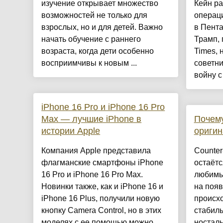
изучение открывает множество
Кейн ра
возможностей не только для
операц
взрослых, но и для детей. Важно
в Пента
начать обучение с раннего
Трамп, 
возраста, когда дети особенно
Times, 
восприимчивы к новым ...
советн
войну с
iPhone 16 Pro и iPhone 16 Pro
Max — лучшие iPhone в
Почему
истории Apple
оригин
Компания Apple представила
Counter-
флагманские смартфоны iPhone
остаётс
16 Pro и iPhone 16 Pro Max.
любимы
Новинки также, как и iPhone 16 и
на появ
iPhone 16 Plus, получили новую
происхо
кнопку Camera Control, но в этих
стабиль
моделях с ее помощью можно
носталь