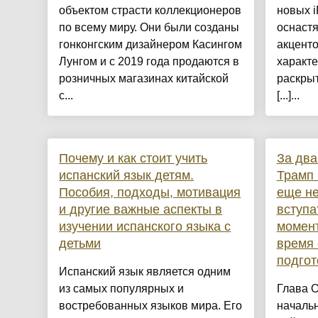
объектом страсти коллекционеров
новых 
по всему миру. Они были созданы
оснастя
гонконгским дизайнером Касингом
акценто
Лунгом и с 2019 года продаются в
характе
розничных магазинах китайской
раскрыт
с...
[...]...
Почему и как стоит учить
За два
испанский язык детям.
Трамп 
Пособия, подходы, мотивация
еще не
и другие важные аспекты в
вступа
изучении испанского языка с
момент
детьми
время 
подгот
Испанский язык является одним
из самых популярных и
Глава 
востребованных языков мира. Его
началь