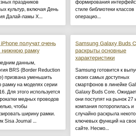
озных праздников
формирования интерфейса
ых культур, включая День
стиле библиотеки классов
я Далай-ламы X...
операцио...
iPhone получат очень
Samsung Galaxy Buds C
ю нижнюю рамку
раскрыты основные
характеристики
ледним данным,
гия BRS (Border Reduction
Samsung готовится к выпу
re) призвана уменьшить
своих самых доступных
 рамку на моделях серии
смартфонов в линейке Ga
16. Для этого используется
Galaxy Buds Core. Ожидает
прокатки медных проводов
они поступят на рынок 27 
елью, чтобы
компания поторопилась и
зировать ширину рамки.
случайно раскрыла некото
 Sisa Journal ...
ключевых функций на свое
сайте. Несмо...