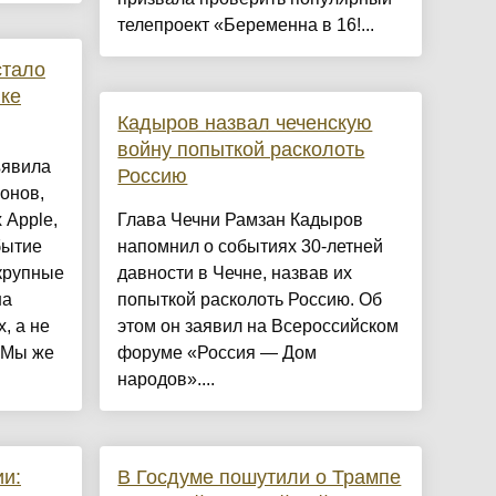
телепроект «Беременна в 16!...
стало
ке
Кадыров назвал чеченскую
войну попыткой расколоть
ъявила
Россию
онов,
 Apple,
Глава Чечни Рамзан Кадыров
бытие
напомнил о событиях 30-летней
крупные
давности в Чечне, назвав их
на
попыткой расколоть Россию. Об
, а не
этом он заявил на Всероссийском
 Мы же
форуме «Россия — Дом
народов»....
и:
В Госдуме пошутили о Трампе