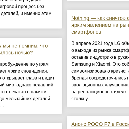
игровой процесс без
деталей, и именно этим
Nothing — как «ничто» 
ярким явлением на рын
смартфонов
В апреле 2021 года LG об
 мы не помним, что
о выходе из рынка смартф
илось ночью?
оставив индустрию в руках
 пробуждение по утрам
Samsung и Xiaomi. Это со
ет яркие сновидения.
символизировало кризис: 
 открывает глаза и видит
бренды сосредоточились 
ый мир, однако недавний
эволюционных улучшениях
ко отпечатан в памяти,
на революционных идеях.
до мельчайших деталей
столкну...
..
Анонс POCO F7 в Росси