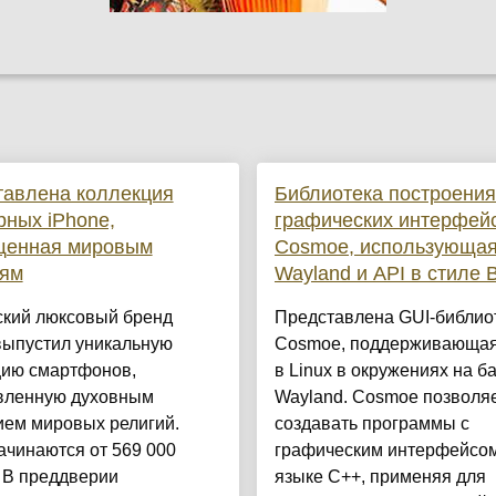
тавлена коллекция
Библиотека построения
ных iPhone,
графических интерфей
щенная мировым
Cosmoe, использующа
иям
Wayland и API в стиле
ский люксовый бренд
Представлена GUI-библио
выпустил уникальную
Cosmoe, поддерживающая
цию смартфонов,
в Linux в окружениях на б
вленную духовным
Wayland. Cosmoe позволя
ием мировых религий.
создавать программы с
ачинаются от 569 000
графическим интерфейсом
 В преддверии
языке C++, применяя для