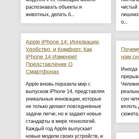
распознавать объекты и
чистый 
животных, делать б...
лишних 
о...
Apple iPhone 14: Инновации,
Удобство, и Комфорт. Как
Почему
iPhone 14 Изменяет
нам сн
Представление О
Иногда
Смартфонах
прерыва
Apple вновь поразила мир с
Человек
выпуском iPhone 14, представляя
реальн
уникальные инновации, которые
сон чет
не только делают повседневные
вплоть 
задачи легче, но и задают новые
сюжета..
стандарты в мире технологий.
Каждый год Apple выпускает
новые модели своих устройств, и