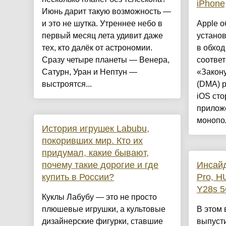
iPhone
Июнь дарит такую возможность —
и это не шутка. Утреннее небо в
Apple о
первый месяц лета удивит даже
устано
тех, кто далёк от астрономии.
в обход
Сразу четыре планеты — Венера,
соотве
Сатурн, Уран и Нептун —
«Закон
выстроятся...
(DMA) р
iOS ст
приложе
монопол
История игрушек Labubu,
покоривших мир. Кто их
придумал, какие бывают,
почему такие дорогие и где
Инсайд
купить в России?
Pro, H
Y28s 
Куклы Лабубу — это не просто
плюшевые игрушки, а культовые
В этом 
дизайнерские фигурки, ставшие
выпуст