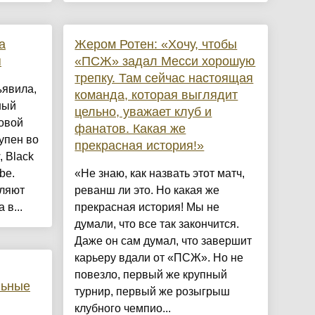
а
Жером Ротен: «Хочу, чтобы
я
«ПСЖ» задал Месси хорошую
трепку. Там сейчас настоящая
ъявила,
команда, которая выглядит
ный
цельно, уважает клуб и
овой
фанатов. Какая же
упен во
прекрасная история!»
, Black
be.
«Не знаю, как назвать этот матч,
вляют
реванш ли это. Но какая же
 в...
прекрасная история! Мы не
думали, что все так закончится.
Даже он сам думал, что завершит
карьеру вдали от «ПСЖ». Но не
повезло, первый же крупный
льные
турнир, первый же розыгрыш
клубного чемпио...