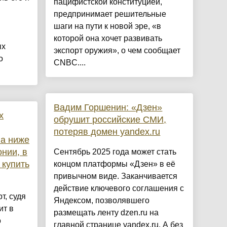
пацифистской конституцией,
предпринимает решительные
шаги на пути к новой эре, «в
которой она хочет развивать
ых
экспорт оружия», о чем сообщает
о
CNBC....
Вадим Горшенин: «Дзен»
х
обрушит российские СМИ,
потеряв домен yandex.ru
ла ниже
нии, в
Сентябрь 2025 года может стать
 купить
концом платформы «Дзен» в её
привычном виде. Заканчивается
действие ключевого соглашения с
т, судя
Яндексом, позволявшего
ит в
размещать ленту dzen.ru на
о
главной странице yandex.ru. А без