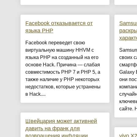
Facebook отказывается от
Samsun
языка PHP
раскр
характ
Facebook переведет свою
виртуальную машину HHVM с
Samsung
языка PHP на созданный на его
своих 
основе Hack. Причина — слабая
смартф
совместимость PHP 7 и PHP 5, а
Galaxy 
также наличие у PHP некоторых
они пос
недостатков, которые устранены
компан
в Hack....
случайн
ключевы
сайте. 
Швейцария может активней
давить на франк для
возвращения инфляции
vivo X