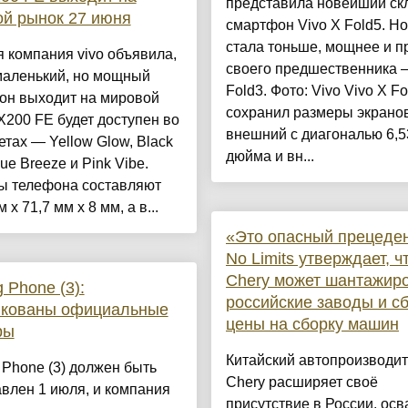
представила новейший ск
й рынок 27 июня
смартфон Vivo X Fold5. Н
стала тоньше, мощнее и п
 компания vivo объявила,
своего предшественника 
маленький, но мощный
Fold3. Фото: Vivo Vivo X Fo
он выходит на мировой
сохранил размеры экрано
X200 FE будет доступен во
внешний с диагональю 6,5
етах — Yellow Glow, Black
дюйма и вн...
lue Breeze и Pink Vibe.
ы телефона составляют
 x 71,7 мм x 8 мм, а в...
«Это опасный прецеде
No Limits утверждает, ч
Chery может шантажир
g Phone (3):
российские заводы и с
икованы официальные
цены на сборку машин
ры
Китайский автопроизводит
 Phone (3) должен быть
Chery расширяет своё
влен 1 июля, и компания
присутствие в России, ос