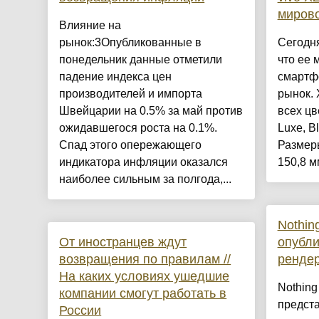
мирово
Влияние на
рынок:3Опубликованные в
Сегодня
понедельник данные отметили
что ее 
падение индекса цен
смартф
производителей и импорта
рынок. 
Швейцарии на 0.5% за май против
всех цв
ожидавшегося роста на 0.1%.
Luxe, B
Спад этого опережающего
Размер
индикатора инфляции оказался
150,8 мм
наиболее сильным за полгода,...
Nothin
От иностранцев ждут
опубл
возвращения по правилам //
ренде
На каких условиях ушедшие
Nothing
компании смогут работать в
предста
России