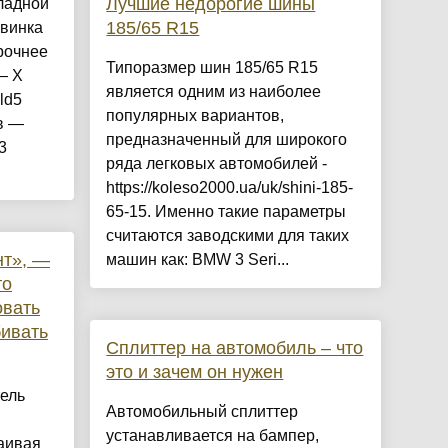
Лучшие недорогие шины
ладной
185/65 R15
овинка
рочнее
Типоразмер шин 185/65 R15
— X
является одним из наиболее
ld5
популярных вариантов,
в —
предназначенный для широкого
3
ряда легковых автомобилей -
https://koleso2000.ua/uk/shini-185-
65-15. Именно такие параметры
считаются заводскими для таких
нт», —
машин как: BMW 3 Seri...
то
овать
бивать
Сплиттер на автомобиль – что
это и зачем он нужен
ель
Автомобильный сплиттер
устанавливается на бампер,
ваивая