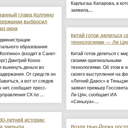
Карлыгаш Капарова, в кот
заявила,...
жанный глава Колпино
адержании выбросил
 из окна
Китай готов делиться 
администрации
технологиями — Ли Ця
пального образования
Колпино» (входит в Санкт-
Китай готов делиться с ми
рг) Дмитрий Кохно
своими оригинальными
 выкинуть деньги во
технологиями. Об этом в х
адержания. От средств он
своего выступления на ф
бавиться, а вот от следов
«Летний Давос» в Тяньцзи
х нет, сообщает пресс-
заявил премьер Госсовет
управления СК по ...
Ли Цян, сообщает ИА
«Синьхуа»....
80-летней истории:
а закрыла
Возле Нью-Йорка пост