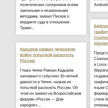
политических соперников всеми
Android.
законными и незаконными
методами, заявил Песков о
вердикте суда в отношении
Библио
Трамп...
графи
Cosmo
Waylan
Кадыров назвал чеченскую
Предст
войну попыткой расколоть
Cosmoe
Россию
в Linux
Глава Чечни Рамзан Кадыров
Waylan
напомнил о событиях 30-летней
создав
давности в Чечне, назвав их
графич
попыткой расколоть Россию. Об
языке C
этом он заявил на Всероссийском
формир
форуме «Россия — Дом
стиле б
народов»....
операци