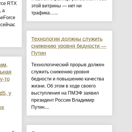
rce RTX
этой витрины — нет ни
 а
трафика…...
GeForce
 сейчас
Технологии должны служить
снижению уровня бедности —
Путин
мм,
Технологический прорыв должен
льная
служить снижению уровня
у-то
бедности и повышению качества
жизни. Об этом в ходе своего
d5, у
выступления на ПМЭФ заявил
президент России Владимир
ых
Путин....