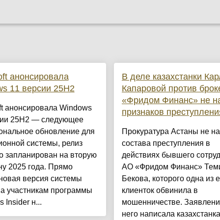
oft анонсировала
В деле казахстанки Ка
s 11 версии 25H2
Капаровой против брок
«Фридом Финанс» не н
ft анонсировала Windows
признаков преступлени
сии 25H2 — следующее
ональное обновление для
Прокуратура Астаны не н
ионной системы, релиз
состава преступления в
о запланирован на вторую
действиях бывшего сотру
у 2025 года. Прямо
АО «Фридом Финанс» Тем
новая версия системы
Бекова, которого одна из е
на участникам программы
клиенток обвинила в
Insider н...
мошенничестве. Заявлени
него написала казахстанк