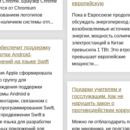
й Chrome. Браузер Chrome
европейскую
тся от Chromium
зованием логотипов
Пока в Евросоюзе продол
 наличием системы отп...
обсуждать энергопереход 
возобновляемые источник
энергии, мощность солнеч
электростанций в Китае
обеспечит поддержку
превысила 1 ТВт. Это втро
отки Android-
превышает европейские
ений на языке Swift
мощности....
ия Apple сформировала
 группу для
ождения поддержки
Подарки учителям и
рмы Android в
госслужащим. Как не
ентарии, связанном с
нарушить закон о
программирования Swift,
противодействии корру
 продвижении Swift в
е языка для разработки
Можно ли отблагодарить п
ных приложений для
или чиновника, не подстав