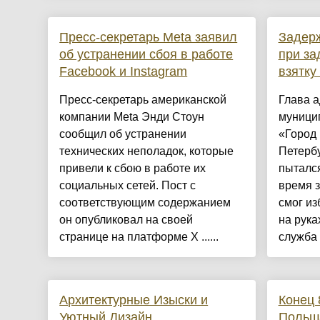
Пресс-секретарь Meta заявил
Задер
об устранении сбоя в работе
при з
Facebook и Instagram
взятку
Пресс-секретарь американской
Глава 
компании Meta Энди Стоун
муници
сообщил об устранении
«Город 
технических неполадок, которые
Петербу
привели к сбою в работе их
пытался
социальных сетей. Пост с
время з
соответствующим содержанием
смог из
он опубликовал на своей
на рука
странице на платформе X ......
служба 
Архитектурные Изыски и
Конец 
Уютный Дизайн
Польш