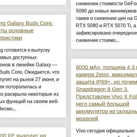
снижении стоимости GeFo
5090 до новых минимумов,
также о снижении цен на 
g Galaxy Buds Core:
RTX 5080 и RTX 5070 Ti, а
ыты основные
зафиксировано очередное
еристики
снижение стоимо...
 готовится к выпуску
самых доступных
онов в линейке Galaxy —
6000 мАч, толщина 4,3 
Buds Core. Ожидается, что
камера Zeiss, максима
тупят на рынок 27 июня, и
защита IP69+, но почем
ия поторопилась и
Snapdragon 8 Gen 3.
о раскрыла некоторые из
Представлен Vivo X Fol
х функций на своем веб-
него самый большой
Несмо...
аккумулятор из складн
моделей
Vivo сегодня официально
200 FE выходит на