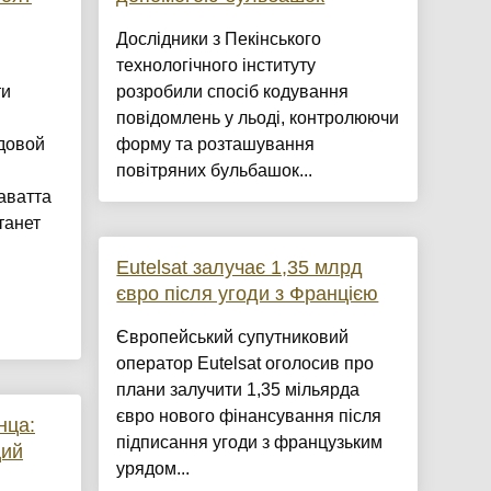
Дослідники з Пекінського
технологічного інституту
ти
розробили спосіб кодування
повідомлень у льоді, контролюючи
довой
форму та розташування
повітряних бульбашок...
аватта
танет
Eutelsat залучає 1,35 млрд
євро після угоди з Францією
Європейський супутниковий
оператор Eutelsat оголосив про
плани залучити 1,35 мільярда
євро нового фінансування після
нца:
підписання угоди з французьким
ций
урядом...