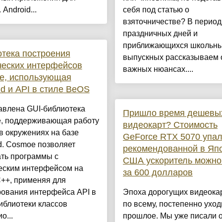
 Android...
себя под статью о
взяточничестве? В период
праздничных дней и
приближающихся школьн
тека построения
выпускных рассказываем 
ческих интерфейсов
важных нюансах....
e, использующая
d и API в стиле BeOS
авлена GUI-библиотека
Пришло время дешевы
, поддерживающая работу
видеокарт? Стоимость
 в окружениях на базе
GeForce RTX 5070 упа
d. Cosmoe позволяет
рекомендованной в Япо
ать программы с
США ускоритель можно
еским интерфейсом на
за 600 долларов
++, применяя для
ования интерфейса API в
Эпоха дорогущих видеокар
иблиотеки классов
по всему, постепенно уход
о...
прошлое. Мы уже писали 