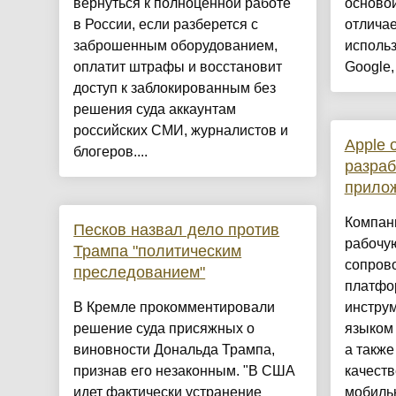
вернуться к полноценной работе
осново
в России, если разберется с
отличае
заброшенным оборудованием,
исполь
оплатит штрафы и восстановит
Google,
доступ к заблокированным без
решения суда аккаунтам
российских СМИ, журналистов и
Apple 
блогеров....
разраб
прилож
Компан
Песков назвал дело против
рабочую
Трампа "политическим
сопров
преследованием"
платфо
В Кремле прокомментировали
инструм
решение суда присяжных о
языком 
виновности Дональда Трампа,
а также
признав его незаконным. "В США
качеств
идет фактически устранение
мобиль