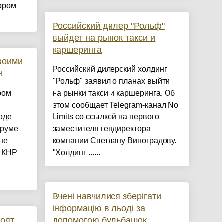
ором
Российский дилер "Рольф"
выйдет на рынок такси и
каршеринга
своими
Российский дилерский холдинг
н
"Рольф" заявил о планах выйти
ром
на рынки такси и каршеринга. Об
этом сообщает Telegram-канал No
оде
Limits со ссылкой на первого
оруме
заместителя гендиректора
не
компании Светлану Виноградову.
а КНР
"Холдинг ......
Вчені навчилися зберігати
інформацію в льоді за
роят
допомогою бульбашок