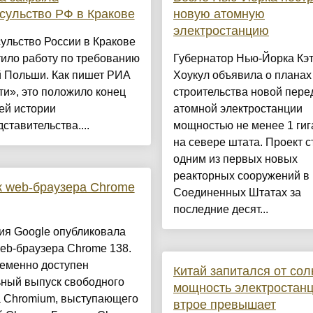
сульство РФ в Кракове
новую атомную
электростанцию
ульство России в Кракове
ило работу по требованию
Губернатор Нью-Йорка Кэ
й Польши. Как пишет РИА
Хоукул объявила о планах
и», это положило конец
строительства новой пере
ей истории
атомной электростанции
ставительства....
мощностью не менее 1 гиг
на севере штата. Проект с
одним из первых новых
реакторных сооружений в
 web-браузера Chrome
Соединенных Штатах за
последние десят...
ия Google опубликовала
eb-браузера Chrome 138.
еменно доступен
Китай запитался от сол
ьный выпуск свободного
мощность электростан
а Chromium, выступающего
втрое превышает