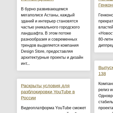
Генкон
​В бурно развивающемся
мегаполисе Астаны, каждый
Генконс
зданий и интерьер становятся
прекрат
частью уникального городского
власте
ландшафта. В этом потоке
«Новост
разнообразия и современных
80-летн
трендов выделяется компания
диппред
Design Store, предоставляя
архитектурные проекты и дизайн
инт...
Выпуск
138
Компан
Раскрыты условия для
релиз w
разблокировки YouTube в
Одновр
России
стабил
Видеоплатформа YouTube сможет
проект