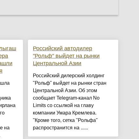
рлыгаш
Российский автодилер
ера
"Рольф" выйдет на рынки
ашли
Центральной Азии
я
Российский дилерский холдинг
ашла
"Рольф" выйдет на рынки стран
Центральной Азии. Об этом
дника
сообщает Telegram-канал No
ирлана
Limits со ссылкой на главу
го
компании Умара Кремлева.
"Кроме того, сетка "Рольфа"
е на
распространится на ......
а