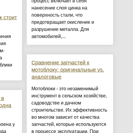
процесс включает в себя
нанесение слоя цинка на
поверхность стали, что
к стоит
предотвращает окисление и
разрушение металла. Для
ления
автомобилей,...
ния
м-
а
Сравнение запчастей к
блики
мотоблоку: оригинальные vs.
аналоговые
Мотоблоки - это незаменимый
инструмент в сельском хозяйстве,
 в
садоводстве и дачном
одна
строительстве. Их эффективность
во многом зависит от качества
роена у
запчастей, которые используются
уда
в процессе эксплуатации. При