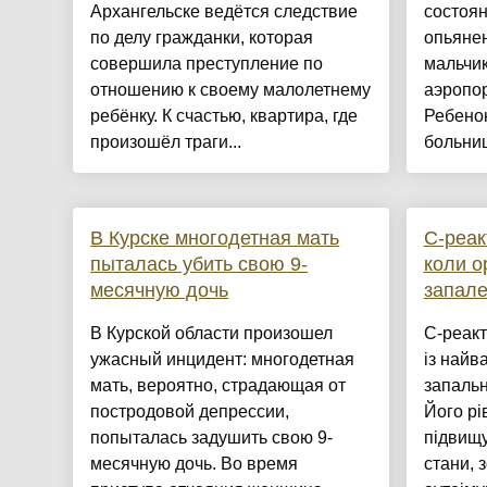
Архангельске ведётся следствие
состоян
по делу гражданки, которая
опьянен
совершила преступление по
мальчик
отношению к своему малолетнему
аэропо
ребёнку. К счастью, квартира, где
Ребенок
произошёл траги...
больниц
В Курске многодетная мать
С-реак
пыталась убить свою 9-
коли о
месячную дочь
запал
В Курской области произошел
С-реакт
ужасный инцидент: многодетная
із найв
мать, вероятно, страдающая от
запальн
постродовой депрессии,
Його рі
попыталась задушить свою 9-
підвищу
месячную дочь. Во время
стани, 