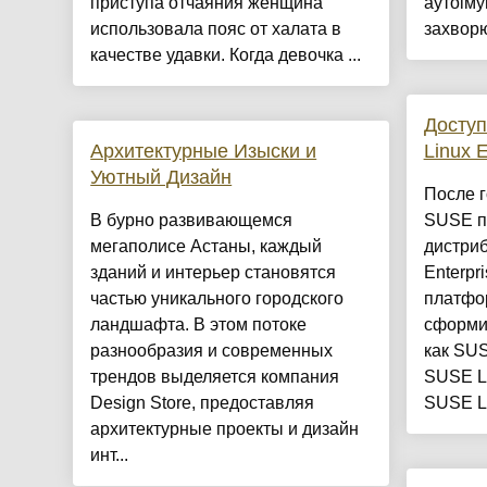
приступа отчаяния женщина
аутоіму
использовала пояс от халата в
захворю
качестве удавки. Когда девочка ...
Доступ
Архитектурные Изыски и
Linux 
Уютный Дизайн
После г
​В бурно развивающемся
SUSE п
мегаполисе Астаны, каждый
дистри
зданий и интерьер становятся
Enterpr
частью уникального городского
платфор
ландшафта. В этом потоке
сформи
разнообразия и современных
как SUS
трендов выделяется компания
SUSE Li
Design Store, предоставляя
SUSE Li
архитектурные проекты и дизайн
инт...