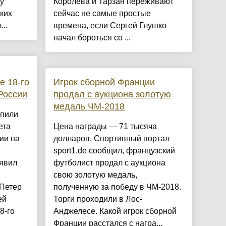
у
Королёва и Тарзан переживают
ких
сейчас не самые простые
..
времена, если Сергей Глушко
начал бороться со ...
е 18-го
Игрок сборной Франции
России
продал с аукциона золотую
медаль ЧМ-2018
упили
ета
Цена награды — 71 тысяча
ии на
долларов. Спортивный портал
sport1.de сообщил, французский
аявил
футболист продал с аукциона
свою золотую медаль,
 Петер
полученную за победу в ЧМ-2018.
ей
Торги проходили в Лос-
8-го
Анджелесе. Какой игрок сборной
Франции расстался с награ...