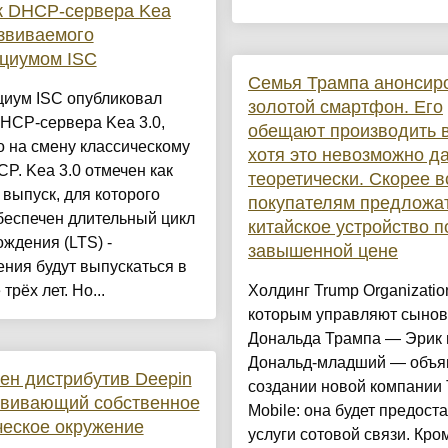
к DHCP-сервера Kea
азвиваемого
циумом ISC
Семья Трампа анонсир
циум ISC опубликовал
золотой смартфон. Его
HCP-сервера Kea 3.0,
обещают производить 
 на смену классическому
хотя это невозможно д
P. Kea 3.0 отмечен как
теоретически. Скорее в
выпуск, для которого
покупателям предложа
беспечен длительный цикл
китайское устройство п
ждения (LTS) -
завышенной цене
ния будут выпускаться в
трёх лет. Но...
Холдинг Trump Organizatio
которым управляют сынов
Дональда Трампа — Эрик 
Дональд-младший — объя
ен дистрибутив Deepin
создании новой компании
звивающий собственное
Mobile: она будет предост
еское окружение
услуги сотовой связи. Кром