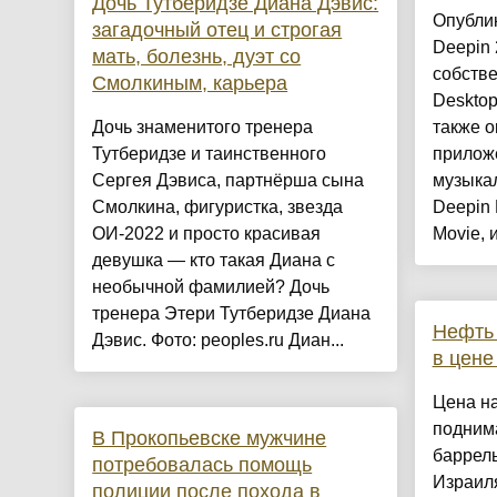
Дочь Тутберидзе Диана Дэвис:
Опублик
загадочный отец и строгая
Deepin
мать, болезнь, дуэт со
собстве
Смолкиным, карьера
Desktop
Дочь знаменитого тренера
также о
Тутберидзе и таинственного
прилож
Сергея Дэвиса, партнёрша сына
музыка
Смолкина, фигуристка, звезда
Deepin 
ОИ-2022 и просто красивая
Movie, 
девушка — кто такая Диана с
необычной фамилией? Дочь
тренера Этери Тутберидзе Диана
Нефть 
Дэвис. Фото: peoples.ru Диан...
в цене
Цена на
подним
В Прокопьевске мужчине
баррель
потребовалась помощь
Израиля
полиции после похода в