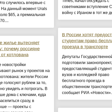
Times, начал обсуждать с
Это случилось впервые с
советниками вступление 
 На данный момент Urals
войну с Ираном в тот же де
коло $65, а премиальная
0....
В России хотят предос
студентам право беспл
е жилье вытесняет
проезда в транспорте
у: почему россияне
 от котлована
Депутаты Государственно
подготовили законопроект,
е новостройки
предоставляющий студен
вают рынок у проектов на
вузов и колледжей право
котлована: жители России
бесплатного проезда в
е голосуют рублем за то,
общественном транспорте
но увидеть и потрогать. В
сообщает РИА «Новости»..
ше дома с ключами, куда
аселиться сразу, в
ыше — проекты с