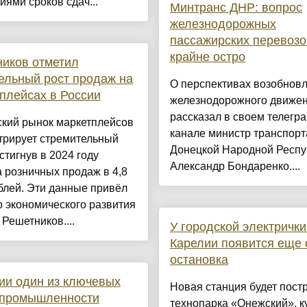
ями сроков сдач...
Минтранс ДНР: вопрос
железнодорожных
пассажирских перевозо
крайне остро
иков отметил
ельный рост продаж на
О перспективах возобнов
плейсах в России
железнодорожного движе
рассказал в своем телегра
ский рынок маркетплейсов
канале министр транспорт
трирует стремительный
Донецкой Народной Респу
остигнув в 2024 году
Александр Бондаренко....
 розничных продаж в 4,8
блей. Эти данные привёл
 экономического развития
Решетников....
У городской электрички
Карелии появится еще 
остановка
ии один из ключевых
Новая станция будет пост
 промышленности
технопарка «Онежский», к