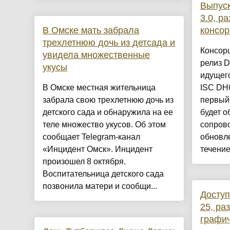
Выпус
3.0, р
В Омске мать забрала
консор
трехлетнюю дочь из детсада и
Консор
увидела множественные
релиз D
укусы
идущего
В Омске местная жительница
ISC DHC
забрала свою трехлетнюю дочь из
первый 
детского сада и обнаружила на ее
будет о
теле множество укусов. Об этом
сопрово
сообщает Telegram-канал
обновле
«Инцидент Омск». Инцидент
течение 
произошел 8 октября.
Воспитательница детского сада
позвонила матери и сообщи...
Доступ
25, ра
графич