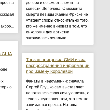
прос на
дочери и ее смерть лежит на
совести Шепелева. С момента
ассказал
смерти певицы Жанны Фриске не
утихают споры относительно того,
кроэ...
кто же именно виноват в том, что
онкология для артистки
закончилась летально...
з США
Тарзан пригрозил СМИ из-за
распространения информации
ропе
про измену Королёвой
ых
Фанаты в недоумении: сначала
иторию
Сергей Глушко сам выставляет
е
напоказ всю свою личную жизнь, а
й
теперь недоволен тем, что тем же
занимается пресса. Наташа