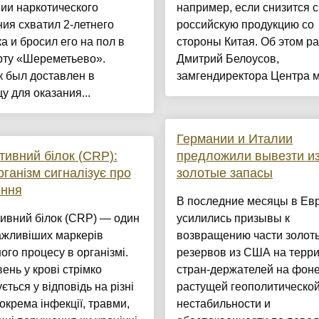
ии наркотического
например, если снизится с
ия схватил 2-летнего
российскую продукцию со
а и бросил его на пол в
стороны Китая. Об этом р
рту «Шереметьево».
Дмитрий Белоусов,
 был доставлен в
замгендиректора Центра ма
у для оказания...
Германии и Италии
тивний білок (CRP):
предложили вывезти и
рганізм сигналізує про
золотые запасы
ення
В последние месяцы в Ев
ивний білок (CRP) — один
усилились призывы к
ажливіших маркерів
возвращению части золот
ого процесу в організмі.
резервов из США на терр
вень у крові стрімко
стран-держателей на фон
ється у відповідь на різні
растущей геополитическо
зокрема інфекції, травми,
нестабильности и