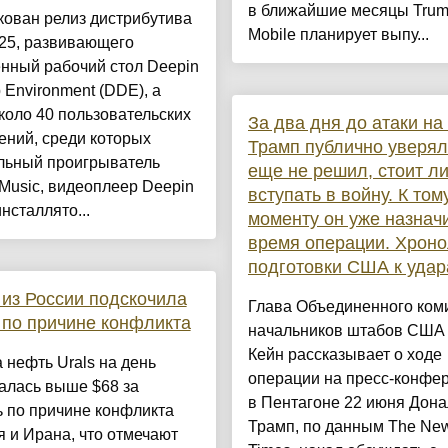
в ближайшие месяцы Tru
ован релиз дистрибутива
Mobile планирует выпу...
 25, развивающего
нный рабочий стол Deepin
 Environment (DDE), а
коло 40 пользовательских
За два дня до атаки на
ений, среди которых
Трамп публично уверял
льный проигрыватель
еще не решил, стоит л
Music, видеоплеер Deepin
вступать в войну. К том
инсталлято...
моменту он уже назнач
время операции. Хроно
подготовки США к уда
из России подскочила
Глава Объединенного ком
 по причине конфликта
начальников штабов США
Кейн рассказывает о ходе
 нефть Urals на день
операции на пресс-конфе
алась выше $68 за
в Пентагоне 22 июня Дона
 по причине конфликта
Трамп, по данным The New
 и Ирана, что отмечают