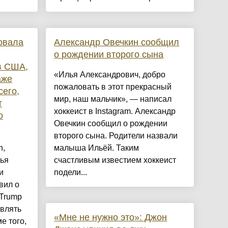
овала
Александр Овечкин сообщил
о рождении второго сына
в США,
«Илья Александрович, добро
аже
пожаловать в этот прекрасный
сего,
мир, наш мальчик», — написал
т
хоккеист в Instagram. Александр
о
Овечкин сообщил о рождении
второго сына. Родители назвали
n,
малыша Ильёй. Таким
ья
счастливым известием хоккеист
и
подели...
вил о
 Trump
авлять
«Мне не нужно это»: Джон
е того,