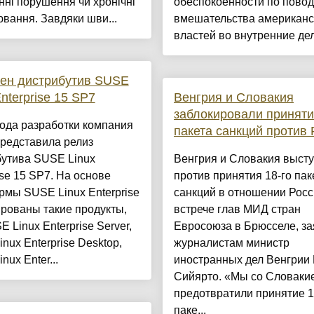
нні порушення чи хронічні
обеспокоенности по повод
вання. Завдяки шви...
вмешательства американс
властей во внутренние дел.
ен дистрибутив SUSE
Enterprise 15 SP7
Венгрия и Словакия
заблокировали приняти
ода разработки компания
пакета санкций против 
редставила релиз
бутива SUSE Linux
Венгрия и Словакия выст
ise 15 SP7. На основе
против принятия 18-го пак
мы SUSE Linux Enterprise
санкций в отношении Росс
рованы такие продукты,
встрече глав МИД стран
E Linux Enterprise Server,
Евросоюза в Брюсселе, з
nux Enterprise Desktop,
журналистам министр
nux Enter...
иностранных дел Венгрии
Сийярто. «Мы со Словаки
предотвратили принятие 1
паке...