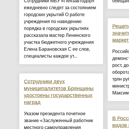
Сотрудники МБУ «Пензавтодор»
обещани
ежедневно следят за состоянием
городских укрытий О работе
учреждения по наведению
Решетн
порядка в городских укрытиях
значит
рассказала мастер Ленинского
маркет
участка бюджетного учреждения
Елена Барановская С ее слов,
Россий
специалисты каждое ут...
демонс
рост, д
оборота
трлн ру
Сотрудники двух
министр
муниципалитетов Брянщины
Максим 
удостоены государственных
наград
Указом президента почетное
В Росс
звание «Заслуженный работник
видов
местного самоуправления