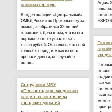
Argus. 
парикмахерскую
января.
В отдел полиции «Центральный»
стоит о
ОМВД России по Прокопьевску за
ESPO $7
помощью обратился 32-летний
горожанин. Дело в том, что из его
портмоне кто-то украл шесть
Готово
тысяч рублей. Оказалось, что свой
стройк
кошелёк, перед тем как из него
уходят
пропали деньги, он случайно
остав...
Готовы
отвоевы
стадии 
все чащ
Сотрудники МБУ
что мож
«Пензавтодор» ежедневно
выигры
следят за состоянием
можно з
городских укрытий
проигр