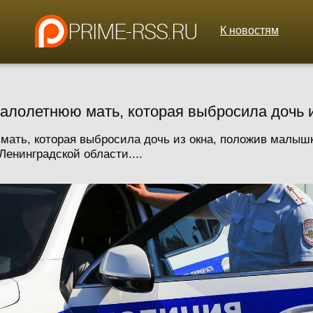
К новостям
алолетнюю мать, которая выбросила дочь и
ать, которая выбросила дочь из окна, положив малышк
Ленинградской области....