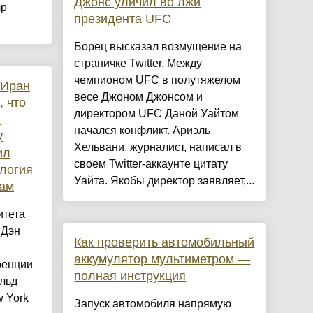
Джонс уличил во лжи
mp
президента UFC
Борец высказал возмущение на
страничке Twitter. Между
чемпионом UFC в полутяжелом
 Иран
весе Джоном Джонсом и
, что
директором UFC Даной Уайтом
и
начался конфликт. Ариэль
у
Хельвани, журналист, написал в
ил
своем Twitter-аккаунте цитату
логия
Уайта. Якобы директор заявляет,...
рам
итета
 Дэн
Как проверить автомобильный
аккумулятор мультиметром —
ренции
полная инструкция
льд
 York
Запуск автомобиля напрямую