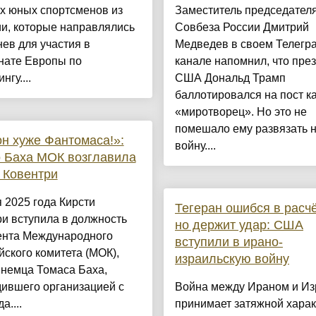
х юных спортсменов из
Заместитель председател
и, которые направлялись
Совбеза России Дмитрий
ев для участия в
Медведев в своем Телегр
нате Европы по
канале напомнил, что пре
нгу....
США Дональд Трамп
баллотировался на пост к
«миротворец». Но это не
помешало ему развязать 
н хуже Фантомаса!»:
войну....
 Баха МОК возглавила
 Ковентри
 2025 года Кирсти
Тегеран ошибся в расчё
и вступила в должность
но держит удар: США
ента Международного
вступили в ирано-
ского комитета (МОК),
израильскую войну
 немца Томаса Баха,
дившего организацией с
Война между Ираном и И
а....
принимает затяжной харак