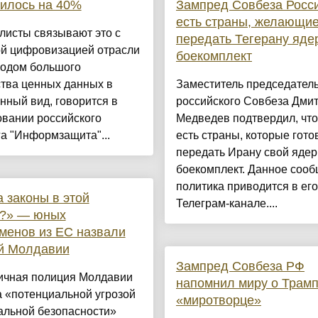
илось на 40%
Зампред Совбеза Росси
есть страны, желающи
листы связывают это с
передать Тегерану яде
ой цифровизацией отрасли
боекомплект
водом большого
ства ценных данных в
Заместитель председател
нный вид, говорится в
российского Совбеза Дми
овании российского
Медведев подтвердил, что
а "Информзащита"...
есть страны, которые гото
передать Ирану свой яде
боекомплект. Данное соо
политика приводится в его
а законы в этой
Телеграм-канале....
е?» — юных
менов из ЕС назвали
ой Молдавии
Зампред Совбеза РФ
ичная полиция Молдавии
напомнил миру о Трам
 «потенциальной угрозой
«миротворце»
альной безопасности»