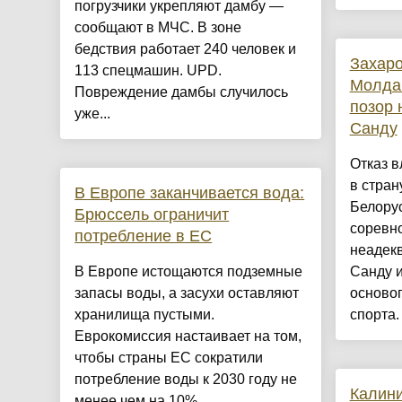
погрузчики укрепляют дамбу —
сообщают в МЧС. В зоне
бедствия работает 240 человек и
Захаро
113 спецмашин. UPD.
Молда
Повреждение дамбы случилось
позор 
уже...
Санду
Отказ в
в стран
В Европе заканчивается вода:
Белору
Брюссель ограничит
соревно
потребление в ЕС
неадек
В Европе истощаются подземные
Санду и
запасы воды, а засухи оставляют
осново
хранилища пустыми.
спорта.
Еврокомиссия настаивает на том,
чтобы страны ЕС сократили
потребление воды к 2030 году не
Калин
менее чем на 10%....