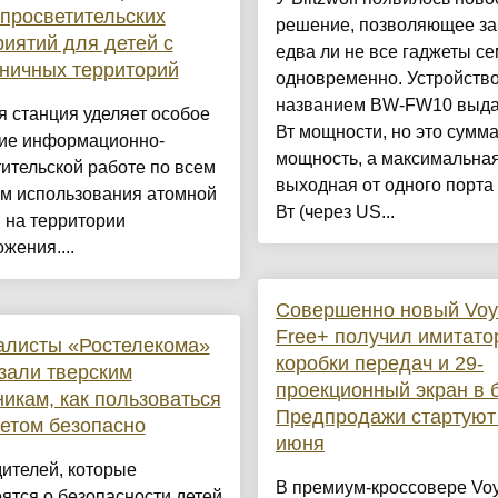
просветительских
решение, позволяющее за
иятий для детей с
едва ли не все гаджеты с
ничных территорий
одновременно. Устройство
названием BW-FW10 выда
 станция уделяет особое
Вт мощности, но это сумм
ие информационно-
мощность, а максимальна
ительской работе по всем
выходная от одного порта
ам использования атомной
Вт (через US...
 на территории
жения....
Совершенно новый Voy
Free+ получил имитато
алисты «Ростелекома»
коробки передач и 29-
зали тверским
проекционный экран в б
икам, как пользоваться
Предпродажи стартуют
етом безопасно
июня
ителей, которые
В премиум-кроссовере Voy
ятся о безопасности детей