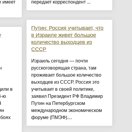
 имеет
передает корреспондент ...
Путин: Россия учитывает, что
у
в Израиле живет большое
количество выходцев из
СССР
Израиль сегодня — почти
н
русскоговорящая страна, там
проживает большое количество
выходцев из СССР. Россия это
щили в
учитывает в своей политике,
4-ю
заявил Президент РФ Владимир
й
Путин на Петербургском
ин
международном экономическом
 боях
форуме (ПМЭФ)....