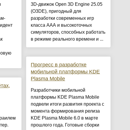
я
3D-движок Open 3D Engine 25.05
(O3DE), пригодный для
ам-
разработки современных игр
зидент
класса AAA и высокоточных
симуляторов, способных работать
ак
в режиме реального времени и ...
новую
Прогресс в разработке
мобильной платформы KDE
Plasma Mobile
тах,
Разработчики мобильной
платформы KDE Plasma Mobile
подвели итоги развития проекта с
момента формирования релиза
зраилем
KDE Plasma Mobile 6.0 в марте
тер.
прошлого года. Готовые сборки