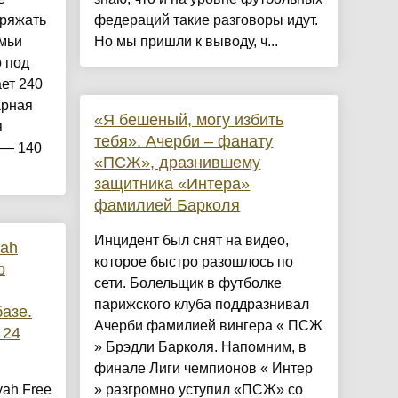
ряжать
федераций такие разговоры идут.
емьи
Но мы пришли к выводу, ч...
 под
ет 240
арная
«Я бешеный, могу избить
я
тебя». Ачерби – фанату
 — 140
«ПСЖ», дразнившему
защитника «Интера»
фамилией Барколя
Инцидент был снят на видео,
ah
которое быстро разошлось по
р
сети. Болельщик в футболке
парижского клуба поддразнивал
азе.
Ачерби фамилией вингера « ПСЖ
 24
» Брэдли Барколя. Напомним, в
финале Лиги чемпионов « Интер
ah Free
» разгромно уступил «ПСЖ» со