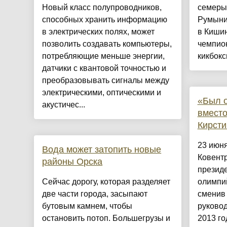
Новый класс полупроводников,
семеры
способных хранить информацию
Румыни
в электрических полях, может
в Кишин
позволить создавать компьютеры,
чемпио
потребляющие меньше энергии,
кикбокси
датчики с квантовой точностью и
преобразовывать сигналы между
электрическими, оптическими и
«Был о
акустичес...
вместо
Кирсти
23 июня
Вода может затопить новые
Ковентр
районы Орска
презид
Сейчас дорогу, которая разделяет
олимпий
две части города, засыпают
сменив
бутовым камнем, чтобы
руково
остановить потоп. Большегрузы и
2013 год