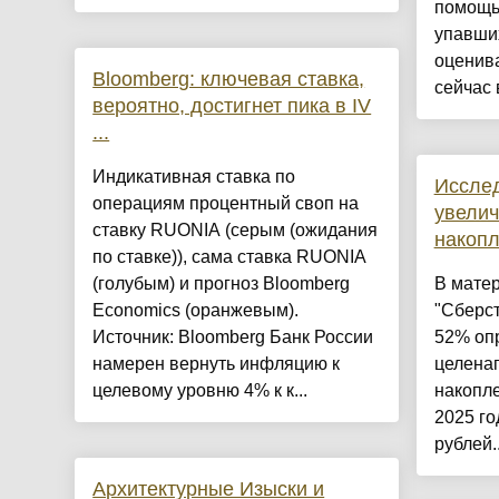
помощь 
упавших
оценива
Bloomberg: ключевая ставка,
сейчас 
вероятно, достигнет пика в IV
...
Индикативная ставка по
Иссле
операциям процентный своп на
увелич
ставку RUONIA (серым (ожидания
накопл
по ставке)), сама ставка RUONIA
(голубым) и прогноз Bloomberg
В мате
Economics (оранжевым).
"Сберст
Источник: Bloomberg Банк России
52% оп
намерен вернуть инфляцию к
целена
целевому уровню 4% к к...
накопле
2025 го
рублей..
Архитектурные Изыски и