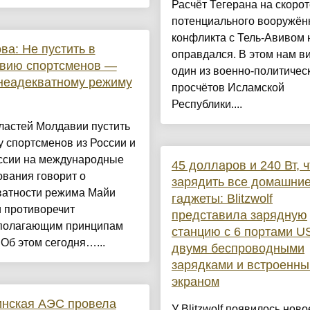
Расчёт Тегерана на скорот
потенциального вооружён
конфликта с Тель-Авивом 
ва: Не пустить в
оправдался. В этом нам в
вию спортсменов —
один из военно-политичес
неадекватному режиму
просчётов Исламской
Республики....
ластей Молдавии пустить
у спортсменов из России и
ссии на международные
45 долларов и 240 Вт, 
вания говорит о
зарядить все домашни
ватности режима Майи
гаджеты: Blitzwolf
 противоречит
представила зарядную
полагающим принципам
станцию с 6 портами U
 Об этом сегодня…...
двумя беспроводными
зарядками и встроенн
экраном
инская АЭС провела
У Blitzwolf появилось ново