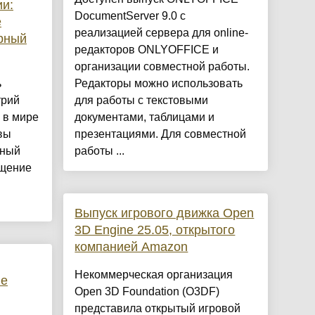
и:
DocumentServer 9.0 с
е
реализацией сервера для online-
рный
редакторов ONLYOFFICE и
организации совместной работы.
ь
Редакторы можно использовать
трий
для работы с текстовыми
 в мире
документами, таблицами и
вы
презентациями. Для совместной
рный
работы ...
бщение
Выпуск игрового движка Open
3D Engine 25.05, открытого
компанией Amazon
Некоммерческая организация
пе
Open 3D Foundation (O3DF)
представила открытый игровой