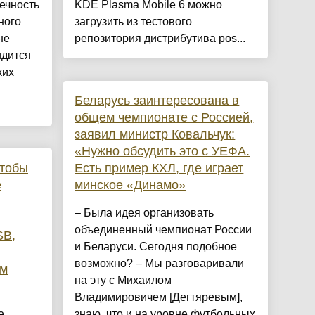
ечность
KDE Plasma Mobile 6 можно
ного
загрузить из тестового
не
репозитория дистрибутива pos...
идится
ких
Беларусь заинтересована в
общем чемпионате с Россией,
заявил министр Ковальчук:
«Нужно обсудить это с УЕФА.
чтобы
Есть пример КХЛ, где играет
е
минское «Динамо»
– Была идея организовать
объединенный чемпионат России
SB,
и Беларуси. Сегодня подобное
возможно? – Мы разговаривали
ым
на эту с Михаилом
Владимировичем [Дегтяревым],
е
знаю, что и на уровне футбольных