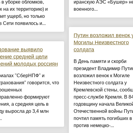
в уборке обломков,
иранскую АЭС «Бушер» не
 на их территорию) и
военного...
ет ущерб, но только
в Сети появилось и...
Путин возложил венок 
Могилы Неизвестного
дование выявило
солдата
ение средней цели
В День памяти и скорби
ений молодых россиян
президент Владимир Пути
риалах "СберНПФ" и
возложил венок к Могиле
рахования" говорится, что
Неизвестного солдата у
рошенных
Кремлевской стены, сооб
правленно формируют
пресс-службе Кремля. В 8
ния, а средняя цель в
годовщину начала Велико
ду выросла до 3,4 млн
Отечественной войны Пут
.
почтил память погибших в
против немецко-...