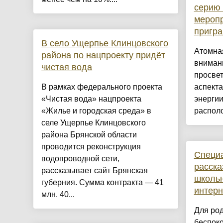
серию 
меропр
пригра
В село Ущерпье Клинцовского
Атомная
района по нацпроекту придёт
вниман
чистая вода
просвет
В рамках федерального проекта
аспект
«Чистая вода» нацпроекта
энергии
«Жилье и городская среда» в
располо
селе Ущерпье Клинцовского
района Брянской области
проводится реконструкция
Специ
водопроводной сети,
расска
рассказывает сайт Брянская
школьн
губерния. Сумма контракта — 41
интерн
млн. 40...
Для род
беспоко