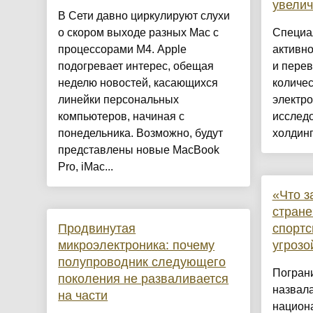
увелич
В Сети давно циркулируют слухи
о скором выходе разных Mac с
Специа
процессорами M4. Apple
активн
подогревает интерес, обещая
и пере
неделю новостей, касающихся
количе
линейки персональных
электро
компьютеров, начиная с
исслед
понедельника. Возможно, будут
холдинг
представлены новые MacBook
Pro, iMac...
«Что з
стран
Продвинутая
спортс
микроэлектроника: почему
угроз
полупроводник следующего
Погран
поколения не разваливается
назвала
на части
национ