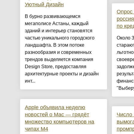
Уютный Дизайн
Опрос 
​В бурно развивающемся
россия
мегаполисе Астаны, каждый
по кре
зданий и интерьер становятся
частью уникального городского
Около 
ландшафта. В этом потоке
стараю
разнообразия и современных
льготно
трендов выделяется компания
своевр
Design Store, предоставляя
задолже
архитектурные проекты и дизайн
резуль
инт...
финанс
"Выберу.
Apple объявила неделю
новостей о Mac — грядёт
Число 
множество компьютеров на
вымога
чипах M4
промп