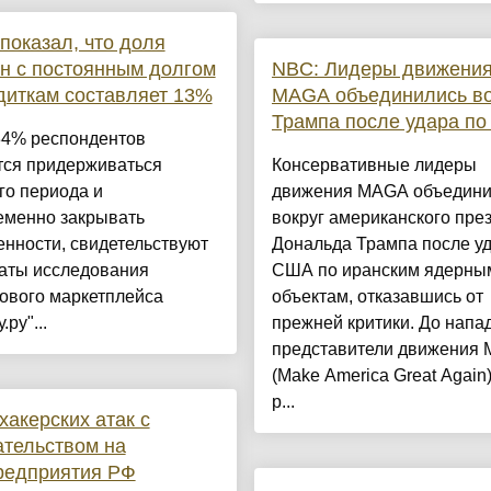
показал, что доля
н с постоянным долгом
NBC: Лидеры движени
диткам составляет 13%
MAGA объединились во
Трампа после удара по
34% респондентов
тся придерживаться
Консервативные лидеры
го периода и
движения MAGA объедини
еменно закрывать
вокруг американского пре
нности, свидетельствуют
Дональда Трампа после у
таты исследования
США по иранским ядерны
ового маркетплейса
объектам, отказавшись от
ру"...
прежней критики. До напа
представители движения
(Make America Great Again
р...
хакерских атак с
тельством на
редприятия РФ