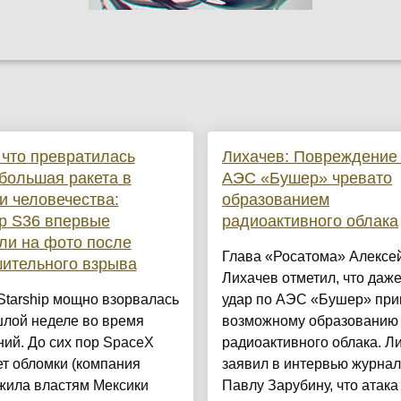
 что превратилась
Лихачев: Повреждение
большая ракета в
АЭС «Бушер» чревато
и человечества:
образованием
ip S36 впервые
радиоактивного облака
ли на фото после
Глава «Росатома» Алексе
ительного взрыва
Лихачев отметил, что даж
Starship мощно взорвалась
удар по АЭС «Бушер» при
шлой неделе во время
возможному образованию
ий. До сих пор SpaceX
радиоактивного облака. Л
т обломки (компания
заявил в интервью журнал
жила властям Мексики
Павлу Зарубину, что атака