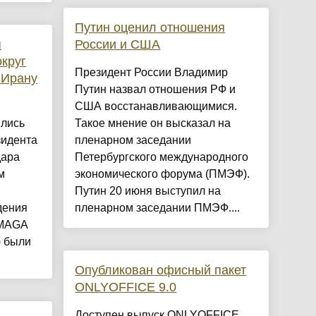
Путин оценил отношения
я
России и США
круг
Президент России Владимир
 Ирану
Путин назвал отношения РФ и
США восстанавливающимися.
лись
Такое мнение он высказал на
зидента
пленарном заседании
дара
Петербургского международного
м
экономического форума (ПМЭФ).
Путин 20 июня выступил на
дения
пленарном заседании ПМЭФ....
 MAGA
) были
Опубликован офисный пакет
ONLYOFFICE 9.0
Доступен выпуск ONLYOFFICE