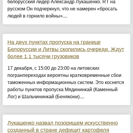
белорусский лидер Александр Лукашенко. RT на
русском Он подчеркнул, что не намерен «бросать
людей в горнило войны»....
На двух пунктах пропуска на границе
Белоруссии и Литвы скопились очереди. Ждут
более 1,1 тысячи грузовиков
17 декабря, с 15:00 до 23:00 на литовских
погранпереходах вероятны кратковременные сбои
таможенных информационных систем. Это коснется
работы пунктов пропуска Мядининкай (Каменный
Лог) и Шальчининкай (Бенякони)....
Лукашенко назвал позорищем искусственно
созданный в стране дефицит картофеля