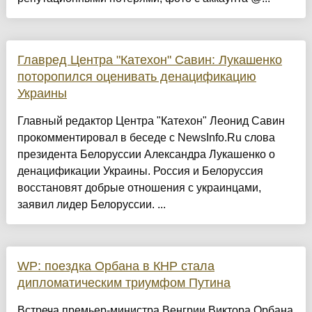
Главред Центра "Катехон" Савин: Лукашенко
поторопился оценивать денацификацию
Украины
Главный редактор Центра "Катехон" Леонид Савин
прокомментировал в беседе с NewsInfo.Ru слова
президента Белоруссии Александра Лукашенко о
денацификации Украины. Россия и Белоруссия
восстановят добрые отношения с украинцами,
заявил лидер Белоруссии. ...
WP: поездка Орбана в КНР стала
дипломатическим триумфом Путина
Встреча премьер-министра Венгрии Виктора Орбана