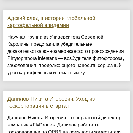
Адский след в истории глобальной
картофельной эпидемии
Научная группа из Университета Северной
Каролины представила убедительные
доказательства южноамериканского происхождения
Phtytophthora infestans — возбудителя фитофтороза,
заболевания, продолжающего наносить серьёзный
урон картофельным и томатным ку...
Данилов Никита Игоревич: Уход из
госкорпорации в стартап
Данилов Никита Игоревич – генеральный директор
компании «FlyDrone». Данилов работал в
госкорпорации по ОРВД на должности заместителя