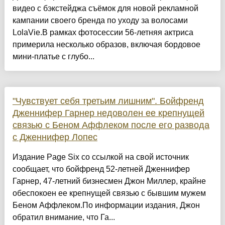
видео с бэкстейджа съёмок для новой рекламной
кампании своего бренда по уходу за волосами
LolaVie.В рамках фотосессии 56-летняя актриса
примерила несколько образов, включая бордовое
мини-платье с глубо...
"Чувствует себя третьим лишним". Бойфренд
Дженнифер Гарнер недоволен ее крепнущей
связью с Беном Аффлеком после его развода
с Дженнифер Лопес
Издание Page Six со ссылкой на свой источник
сообщает, что бойфренд 52-летней Дженнифер
Гарнер, 47-летний бизнесмен Джон Миллер, крайне
обеспокоен ее крепнущей связью с бывшим мужем
Беном Аффлеком.По информации издания, Джон
обратил внимание, что Га...