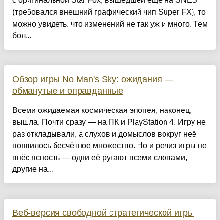
с оригинальной Star Fox, вышедшей ещё на SNES
(требовался внешний графический чип Super FX), то
можно увидеть, что изменений не так уж и много. Тем
бол...
Обзор игры No Man's Sky: ожидания —
обманутые и оправданные
Всеми ожидаемая космическая эпопея, наконец,
вышла. Почти сразу — на ПК и PlayStation 4. Игру не
раз откладывали, а слухов и домыслов вокруг неё
появилось бесчётное множество. Но и релиз игры не
внёс ясность — одни её ругают всеми словами,
другие на...
Веб-версия свободной стратегической игры