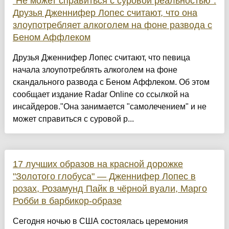
"Не может справиться с суровой реальностью".
Друзья Дженнифер Лопес считают, что она
злоупотребляет алкоголем на фоне развода с
Беном Аффлеком
Друзья Дженнифер Лопес считают, что певица
начала злоупотреблять алкоголем на фоне
скандального развода с Беном Аффлеком. Об этом
сообщает издание Radar Online со ссылкой на
инсайдеров."Она занимается "самолечением" и не
может справиться с суровой р...
17 лучших образов на красной дорожке
"Золотого глобуса" — Дженнифер Лопес в
розах, Розамунд Пайк в чёрной вуали, Марго
Робби в барбикор-образе
Сегодня ночью в США состоялась церемония