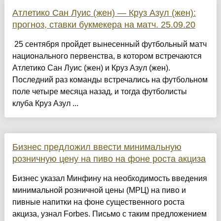
Атлетико Сан Луис (жен) — Круз Азул (жен):
прогноз, ставки букмекера на матч. 25.09.20
25 сентября пройдет вынесенный футбольный матч
национального первенства, в котором встречаются
Атлетико Сан Луис (жен) и Круз Азул (жен).
Последний раз команды встречались на футбольном
поле четыре месяца назад, и тогда футболисты
клуба Круз Азул ...
Бизнес предложил ввести минимальную
розничную цену на пиво на фоне роста акциза
Бизнес указал Минфину на необходимость введения
минимальной розничной цены (МРЦ) на пиво и
пивные напитки на фоне существенного роста
акциза, узнал Forbes. Письмо с таким предложением