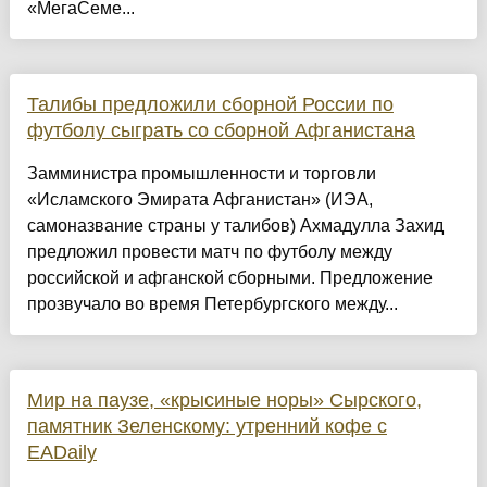
«МегаСеме...
Талибы предложили сборной России по
футболу сыграть со сборной Афганистана
Замминистра промышленности и торговли
«Исламского Эмирата Афганистан» (ИЭА,
самоназвание страны у талибов) Ахмадулла Захид
предложил провести матч по футболу между
российской и афганской сборными. Предложение
прозвучало во время Петербургского между...
Мир на паузе, «крысиные норы» Сырского,
памятник Зеленскому: утренний кофе с
EADaily