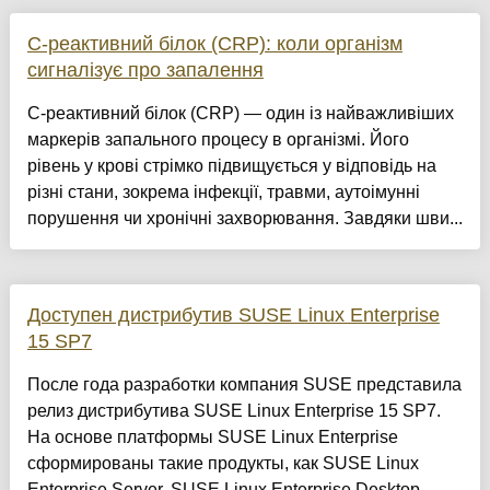
С-реактивний білок (CRP): коли організм
сигналізує про запалення
С-реактивний білок (CRP) — один із найважливіших
маркерів запального процесу в організмі. Його
рівень у крові стрімко підвищується у відповідь на
різні стани, зокрема інфекції, травми, аутоімунні
порушення чи хронічні захворювання. Завдяки шви...
Доступен дистрибутив SUSE Linux Enterprise
15 SP7
После года разработки компания SUSE представила
релиз дистрибутива SUSE Linux Enterprise 15 SP7.
На основе платформы SUSE Linux Enterprise
сформированы такие продукты, как SUSE Linux
Enterprise Server, SUSE Linux Enterprise Desktop,