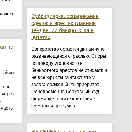
даже в
Субсидиарка, оспаривание
сделок и аресты: главные
тенденции банкротства в
цитатах
ан не
Банкротство остается динамично
развивающейся отраслью. Споры
по поводу уголовного и
банкротного арестов не стихают, и
 Тайип
не все юристы считают, что у
залога должен быть приоритет.
ан не
Одновременно Верховный суд
 через
формирует новые критерии к
и
сделкам и презумпц...
 часть
НА ПМЭФ рассказали про