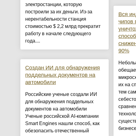
электростанции, которую
построили за их деньги. Из-за
Вся ин
нерентабельности станция
чипов 
стоимостью $ 2,2 млрд прекратит
уничт
работу в начале следующего
способ
года....
снижен
90%
Неболь
Создан ИИ для обнаружения
обещае
поддельных документов на
микросх
автомобили
их на с
тем сам
Российские ученые создали ИИ
себесто
для обнаружения поддельных
сравне
документов на автомобили
техноло
Ученые российской AI-компании
существ
Smart Engines нашли способ, как
бизнесе 
обезопасить отечественный