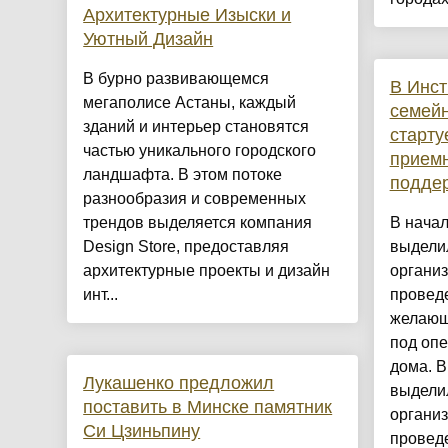
Архитектурные Изыски и
Уютный Дизайн
​В бурно развивающемся
В Инст
мегаполисе Астаны, каждый
семейн
зданий и интерьер становятся
старту
частью уникального городского
приемн
ландшафта. В этом потоке
подде
разнообразия и современных
трендов выделяется компания
В начал
Design Store, предоставляя
выдели
архитектурные проекты и дизайн
организ
инт...
провед
желающ
под опе
дома. В
Лукашенко предложил
выдели
поставить в Минске памятник
организ
Си Цзиньпину
проведе