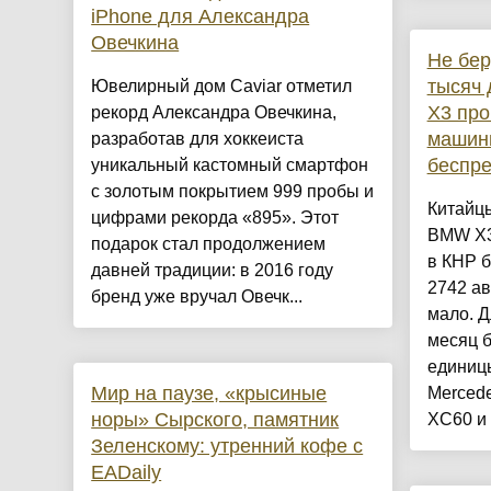
iPhone для Александра
Овечкина
Не бер
тысяч
Ювелирный дом Caviar отметил
X3 про
рекорд Александра Овечкина,
машин
разработав для хоккеиста
беспре
уникальный кастомный смартфон
с золотым покрытием 999 пробы и
Китайц
цифрами рекорда «895». Этот
BMW X3:
подарок стал продолжением
в КНР 
давней традиции: в 2016 году
2742 ав
бренд уже вручал Овечк...
мало. Д
месяц 
единицы
Мир на паузе, «крысиные
Mercede
норы» Сырского, памятник
XC60 и 
Зеленскому: утренний кофе с
EADaily