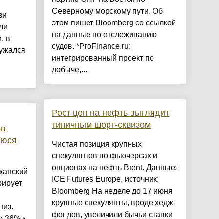
Северному морскому пути. Об
зи
этом пишет Bloomberg со ссылкой
ли
на данные по отслеживанию
, в
судов. *ProFinance.ru:
ружался
интегрированный проект по
добыче,...
Рост цен на нефть выглядит
типичным шорт-сквизом
в,
уюся
Чистая позиция крупных
спекулянтов во фьючерсах и
опционах на нефть Brent. Данные:
канский
ICE Futures Europe, источник:
рирует
Bloomberg На неделе до 17 июня
крупные спекулянты, вроде хедж-
низ.
фондов, увеличили бычьи ставки
о 36% к