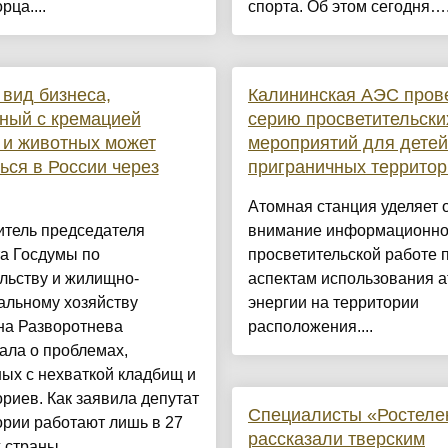
рца....
спорта. Об этом сегодня….
вид бизнеса,
Калининская АЭС пров
ный с кремацией
серию просветительски
и животных может
мероприятий для детей
ься в России через
приграничных территор
Атомная станция уделяет 
итель председателя
внимание информационно
а Госдумы по
просветительской работе 
льству и жилищно-
аспектам использования 
альному хозяйству
энергии на территории
на Разворотнева
расположения....
ала о проблемах,
ых с нехваткой кладбищ и
риев. Как заявила депутат
Специалисты «Ростеле
рии работают лишь в 27
рассказали тверским
 страны,...