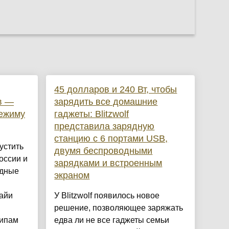
45 долларов и 240 Вт, чтобы
в —
зарядить все домашние
режиму
гаджеты: Blitzwolf
представила зарядную
станцию с 6 портами USB,
устить
двумя беспроводными
оссии и
зарядками и встроенным
одные
экраном
айи
У Blitzwolf появилось новое
решение, позволяющее заряжать
ипам
едва ли не все гаджеты семьи