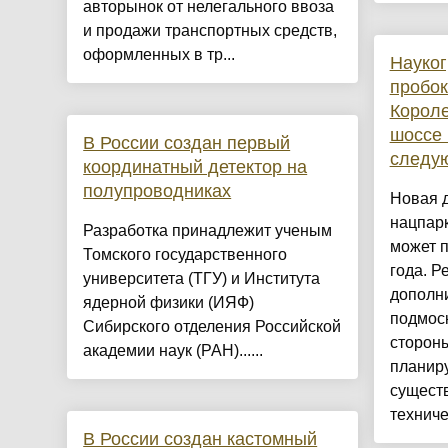
авторынок от нелегального ввоза
и продажи транспортных средств,
оформленных в тр...
Науког
пробок
Короле
шоссе 
В России создан первый
следу
координатный детектор на
полупроводниках
Новая д
нацпар
Разработка принадлежит ученым
может п
Томского государственного
года. Р
университета (ТГУ) и Института
дополни
ядерной физики (ИЯФ)
подмос
Сибирского отделения Российской
стороны
академии наук (РАН)......
планиру
сущест
техниче
В России создан кастомный