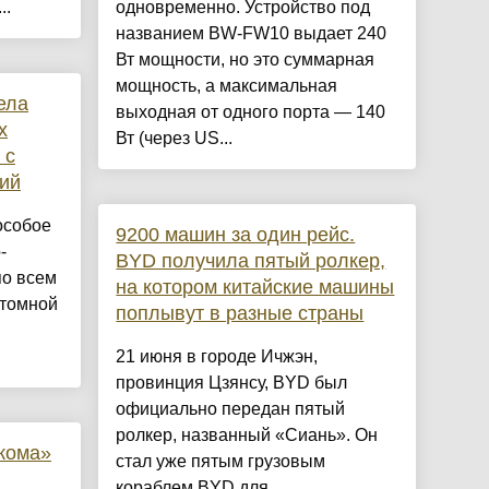
..
одновременно. Устройство под
названием BW-FW10 выдает 240
Вт мощности, но это суммарная
мощность, а максимальная
ела
выходная от одного порта — 140
х
Вт (через US...
 с
ий
особое
9200 машин за один рейс.
-
BYD получила пятый ролкер,
по всем
на котором китайские машины
атомной
поплывут в разные страны
21 июня в городе Ичжэн,
провинция Цзянсу, BYD был
официально передан пятый
ролкер, названный «Сиань». Он
кома»
стал уже пятым грузовым
кораблем BYD для