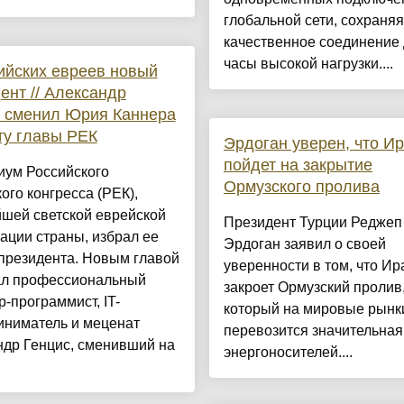
глобальной сети, сохраняя
качественное соединение 
часы высокой нагрузки....
ийских евреев новый
ент // Александр
 сменил Юрия Каннера
ту главы РЕК
Эрдоган уверен, что Ир
пойдет на закрытие
иум Российского
Ормузского пролива
ого конгресса (РЕК),
йшей светской еврейской
Президент Турции Реджеп
ации страны, избрал ее
Эрдоган заявил о своей
президента. Новым главой
уверенности в том, что Ир
ал профессиональный
закроет Ормузский пролив,
-программист, IT-
который на мировые рынк
иниматель и меценат
перевозится значительная
ндр Генцис, сменивший на
энергоносителей....