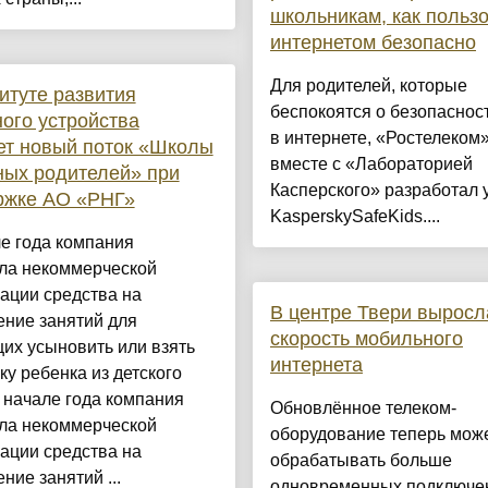
школьникам, как польз
интернетом безопасно
Для родителей, которые
итуте развития
беспокоятся о безопаснос
ого устройства
в интернете, «Ростелеком
ет новый поток «Школы
вместе с «Лабораторией
ых родителей» при
Касперского» разработал 
ржке АО «РНГ»
KasperskySafeKids....
е года компания
ла некоммерческой
ации средства на
В центре Твери выросл
ение занятий для
скорость мобильного
их усыновить или взять
интернета
ку ребенка из детского
 начале года компания
Обновлённое телеком-
ла некоммерческой
оборудование теперь мож
ации средства на
обрабатывать больше
ние занятий ...
одновременных подключе