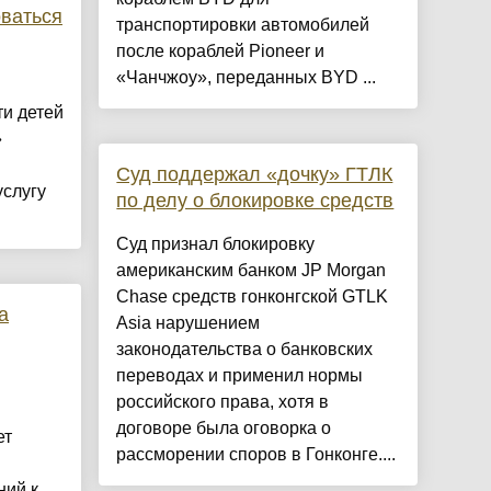
оваться
транспортировки автомобилей
после кораблей Pioneer и
«Чанчжоу», переданных BYD ...
ти детей
»
Суд поддержал «дочку» ГТЛК
услугу
по делу о блокировке средств
Суд признал блокировку
американским банком JP Morgan
Chase средств гонконгской GTLK
а
Asia нарушением
законодательства о банковских
переводах и применил нормы
российского права, хотя в
договоре была оговорка о
ет
рассморении споров в Гонконге....
ний к