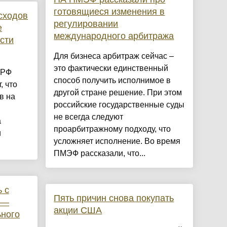
готовящиеся изменения в
сходов
регулировании
е
международного арбитража
сти
Для бизнеса арбитраж сейчас –
это фактически единственный
 РФ
способ получить исполнимое в
, что
другой стране решение. При этом
в на
российские государственные суды
не всегда следуют
а
проарбитражному подходу, что
и
усложняет исполнение. Во время
ПМЭФ рассказали, что...
 с
Пять причин снова покупать
 —
акции США
ьного