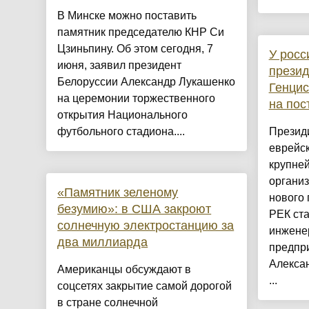
В Минске можно поставить
памятник председателю КНР Си
Цзиньпину. Об этом сегодня, 7
У росс
июня, заявил президент
презид
Белоруссии Александр Лукашенко
Генцис
на церемонии торжественного
на пос
открытия Национального
футбольного стадиона....
Презид
еврейск
крупне
организ
«Памятник зеленому
нового 
безумию»: в США закроют
РЕК ст
солнечную электростанцию за
инженер
два миллиарда
предпр
Алекса
Американцы обсуждают в
...
соцсетях закрытие самой дорогой
в стране солнечной