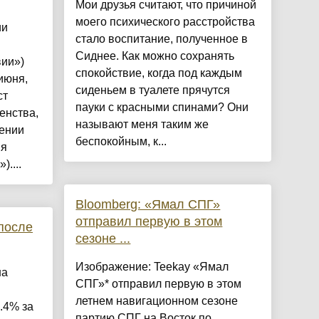
Мои друзья считают, что причиной
моего психического расстройства
ии
стало воспитание, полученное в
Сиднее. Как можно сохранять
вии»)
спокойствие, когда под каждым
июня,
сиденьем в туалете прячутся
ст
пауки с красными спинами? Они
енства,
называют меня таким же
ении
беспокойным, к...
ия
....
Bloomberg: «Ямал СПГ»
отправил первую в этом
после
сезоне ...
Изображение: Teekay «Ямал
на
СПГ»* отправил первую в этом
летнем навигационном сезоне
.4% за
партию СПГ на Восток по