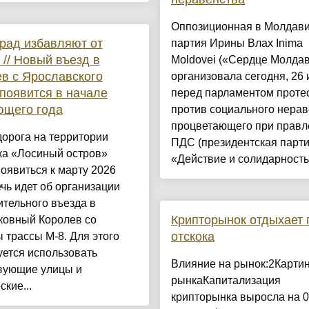
Оппозиционная в Молдав
рад избавляют от
партия Ирины Влах Inima
 // Новый въезд в
Moldovei («Сердце Молда
в с Ярославского
организовала сегодня, 26 
появится в начале
перед парламентом проте
ющего года
против социального нерав
процветающего при правл
орога на территории
ПДС (президентская парт
ка «Лосиный остров»
«Действие и солидарность»)
оявиться к марту 2026
ечь идет об организации
тельного въезда в
Крипторынок отдыхает 
ковный Королев со
отскока
 трассы М-8. Для этого
ется использовать
Влияние на рынок:2Карти
вующие улицы и
рынкаКапитализация
ские...
крипторынка выросла на 0