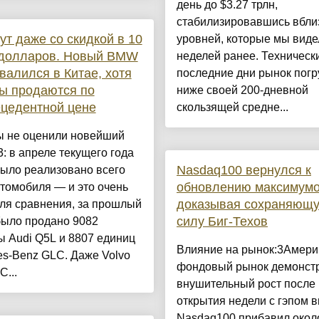
день до $3.27 трлн,
стабилизировавшись вбли
ут даже со скидкой в 10
уровней, которые мы виде
 долларов. Новый BMW
неделей ранее. Технически
валился в Китае, хотя
последние дни рынок пог
ы продаются по
ниже своей 200-дневной
цедентной цене
скользящей средне...
ы не оценили новейший
 в апреле текущего года
Nasdaq100 вернулся к
было реализовано всего
обновлению максимумо
томобиля — и это очень
доказывая сохраняющ
ля сравнения, за прошлый
силу Биг-Техов
было продано 9082
 Audi Q5L и 8807 единиц
Влияние на рынок:3Амери
s-Benz GLC. Даже Volvo
фондовый рынок демонст
C...
внушительный рост после
открытия недели с гэпом в
Nasdaq100 прибавил окол