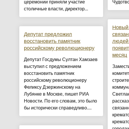
церемонии приняли участие
Чудотво
столичные власти, директор...
Новый 
Депутат предложил
связан
восстановить памятник
людей 
российскому революционеру
появит
месяц
Депутат Госдумы Султан Хамзаев
выступил с предложением
Замест
восстановить памятник
комитет
российскому революционеру
строите
Феликсу Дзержинскому на
коммун
Лубянке в Москве, пишет РИА
Светла
Новости. По его словам, это было
рассказ
бы исторически справедливо....
связанн
кремато
кремато
городах