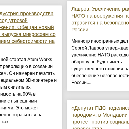
Лавров: Увеличение ра
дустрия производства
НАТО на вооружения н
под угрозой
отразится на безопасно
ожения. Обещан новый
России
 выпуска микросхем со
ием себестоимости на
Министр иностранных дел
Сергей Лавров утверждает
увеличение НАТО расходо
шой стартап Atum Works
оборону не будет иметь
т революцию в создании
существенного влияния н
ем. Он намерен печатать
обеспечение безопасност
пециальном 3D-принтере и
России....
ым снизить их
имость на 90% в
нии с нынешними
«Депутат ПДС поделись
гиями. Это может
народом»: в Молдавии
енно отразиться на
протест против социал
как ...
неравенства