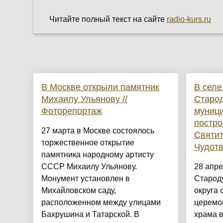
Читайте полный текст на сайте
radio-kurs.ru
В Москве открыли памятник
В селе
Михаилу Ульянову //
Старод
Фоторепортаж
муници
постро
27 марта в Москве состоялось
Святи
торжественное открытие
Чудот
памятника народному артисту
СССР Михаилу Ульянову.
28 апре
Монумент установлен в
Старод
Михайловском саду,
округа 
расположенном между улицами
церемо
Бахрушина и Татарской. В
храма 