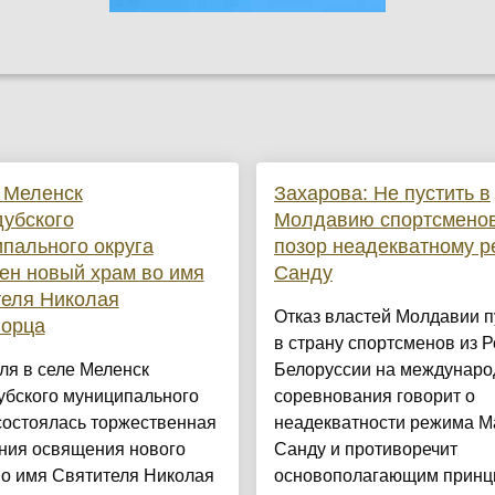
 Меленск
Захарова: Не пустить в
убского
Молдавию спортсмено
пального округа
позор неадекватному 
ен новый храм во имя
Санду
теля Николая
Отказ властей Молдавии п
ворца
в страну спортсменов из Р
ля в селе Меленск
Белоруссии на междунар
убского муниципального
соревнования говорит о
состоялась торжественная
неадекватности режима М
ния освящения нового
Санду и противоречит
во имя Святителя Николая
основополагающим принц