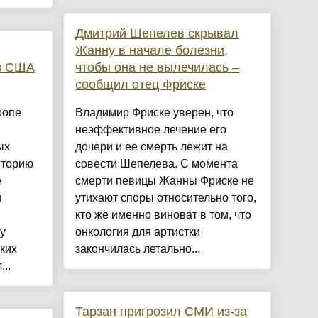
Дмитрий Шепелев скрывал
Жанну в начале болезни,
з США
чтобы она не вылечилась –
сообщил отец Фриске
ропе
Владимир Фриске уверен, что
неэффективное лечение его
ых
дочери и ее смерть лежит на
иторию
совести Шепелева. С момента
е
смерти певицы Жанны Фриске не
й
утихают споры относительно того,
кто же именно виноват в том, что
у
онкология для артистки
ких
закончилась летально...
..
Тарзан пригрозил СМИ из-за