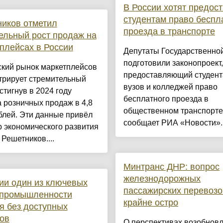
В России хотят предос
студентам право беспл
иков отметил
проезда в транспорте
ельный рост продаж на
плейсах в России
Депутаты Государственно
подготовили законопроект,
ский рынок маркетплейсов
предоставляющий студен
трирует стремительный
вузов и колледжей право
остигнув в 2024 году
бесплатного проезда в
 розничных продаж в 4,8
общественном транспорте
блей. Эти данные привёл
сообщает РИА «Новости»..
 экономического развития
Решетников....
Минтранс ДНР: вопрос
железнодорожных
ии один из ключевых
пассажирских перевозо
 промышленности
крайне остро
я без доступных
ов
О перспективах возобнов