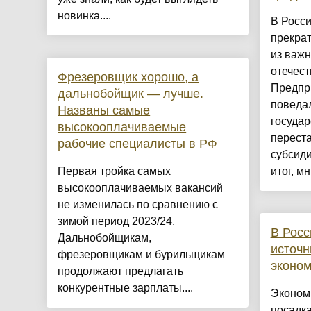
новинка....
В Росси
прекра
из важ
отечест
Фрезеровщик хорошо, а
Предпр
дальнобойщик — лучше.
поведал
Названы самые
государ
высокооплачиваемые
переста
рабочие специалисты в РФ
субсиди
Первая тройка самых
итог, мн.
высокооплачиваемых вакансий
не изменилась по сравнению с
зимой период 2023/24.
В Росс
Дальнобойщикам,
источн
фрезеровщикам и бурильщикам
эконом
продолжают предлагать
конкурентные зарплаты....
Эконом
посадка