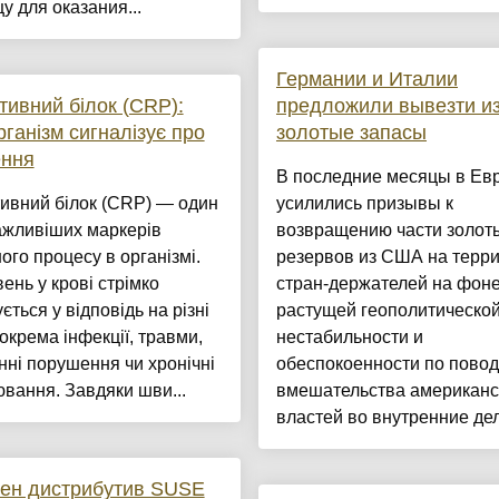
у для оказания...
Германии и Италии
тивний білок (CRP):
предложили вывезти и
рганізм сигналізує про
золотые запасы
ення
В последние месяцы в Ев
ивний білок (CRP) — один
усилились призывы к
ажливіших маркерів
возвращению части золот
ого процесу в організмі.
резервов из США на терр
вень у крові стрімко
стран-держателей на фон
ється у відповідь на різні
растущей геополитическо
зокрема інфекції, травми,
нестабильности и
нні порушення чи хронічні
обеспокоенности по повод
вання. Завдяки шви...
вмешательства американс
властей во внутренние дел.
ен дистрибутив SUSE