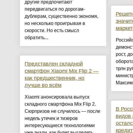
другие предпочитают
передвигаться по дорогам-
Решетн
дублерам, существенно экономя,
значит
но несколько проигрывая в
маркет
скорости. Но есть смысл
обратить...
Россий
демонс
рост, д
оборота
Представлен складной
трлн ру
смартфон Xiaomi Mix Flip 2 —
министр
как предшественник, но
Максим 
лучше во всём
Xiaomi анонсировала выпуск
складного смартфона Mix Flip 2.
В Росс
Сюрпризов не случилось — после
видов
недель утечек и тизеров
осталс
интересующиеся технологиями
кредит
уже знали, как будет выглядеть