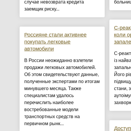
случае невозврата кредита
больниц
заемщик риску...
С-реак
Россияне стали активнее
коли о
покупать легковые
запал
автомобили
С-реакт
В России неожиданно взлетели
із найв
продажи легковых автомобилей.
запальн
Об этом свидетельствуют данные,
Його рі
полученные экспертами по итогам
підвищу
минувшего месяца. Также
стани, 
специалистам удалось
аутоіму
перечислить наиболее
захворю
востребованные модели
транспортных средств на
первичном рынк...
Доступ