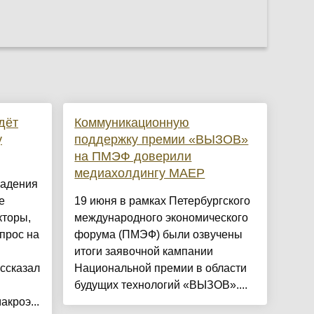
дёт
Коммуникационную
у
поддержку премии «ВЫЗОВ»
на ПМЭФ доверили
медиахолдингу МАЕР
падения
е
19 июня в рамках Петербургского
кторы,
международного экономического
прос на
форума (ПМЭФ) были озвучены
итоги заявочной кампании
ассказал
Национальной премии в области
будущих технологий «ВЫЗОВ»....
кроэ...