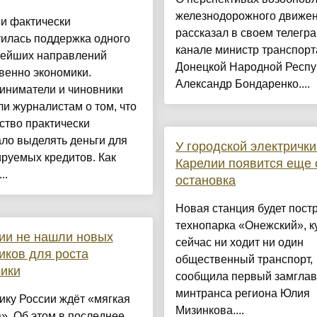
железнодорожного движе
и фактически
рассказал в своем телегра
тилась поддержка одного
канале министр транспорт
нейших направлений
Донецкой Народной Респу
венно экономики.
Александр Бондаренко....
иниматели и чиновники
и журналистам о том, что
ство практически
ло выделять деньги для
У городской электрички
руемых кредитов. Как
Карелии появится еще 
..
остановка
Новая станция будет пост
технопарка «Онежский», к
ии не нашли новых
сейчас ни ходит ни один
иков для роста
общественный транспорт,
ики
сообщила первый замгла
минтранса региона Юлия
ику России ждёт «мягкая
Мизинкова....
». Об этом в последнее