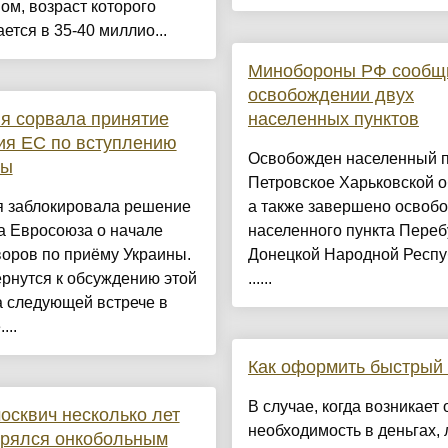
ом, возраст которого
ется в 35-40 миллио...
Минобороны РФ сообщ
освобождении двух
я сорвала принятие
населенных пунктов
ия ЕС по вступлению
Освобожден населенный п
ны
Петровское Харьковской о
я заблокировала решение
а также завершено освоб
а Евросоюза о начале
населенного пункта Пере
оров по приёму Украины.
Донецкой Народной Респу
рнутся к обсуждению этой
......
а следующей встрече в
...
Как оформить быстрый 
В случае, когда возникает 
москвич несколько лет
необходимость в деньгах,
орялся онкобольным