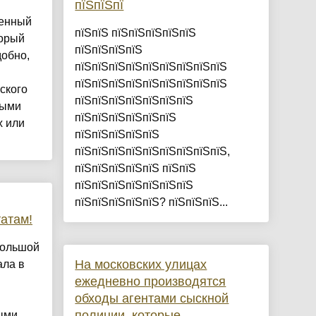
пїЅпїЅпї
оенный
пїЅпїЅ пїЅпїЅпїЅпїЅпїЅ
торый
пїЅпїЅпїЅпїЅ
добно,
пїЅпїЅпїЅпїЅпїЅпїЅпїЅпїЅпїЅ
пїЅпїЅпїЅпїЅпїЅпїЅпїЅпїЅпїЅ
ского
пїЅпїЅпїЅпїЅпїЅпїЅпїЅ
ными
пїЅпїЅпїЅпїЅпїЅпїЅ
х или
пїЅпїЅпїЅпїЅпїЅ
пїЅпїЅпїЅпїЅпїЅпїЅпїЅпїЅпїЅ,
пїЅпїЅпїЅпїЅпїЅ пїЅпїЅ
пїЅпїЅпїЅпїЅпїЅпїЅпїЅ
пїЅпїЅпїЅпїЅпїЅ? пїЅпїЅпїЅ...
атам!
большой
На московских улицах
ала в
ежедневно производятся
обходы агентами сыскной
полиции, которые
ыми