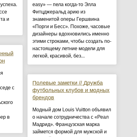
успеха.
easy» — пела когда-то Элла
ссе
Фитцджеральд арию из
та и
знаменитой оперы Гершвина
«Порги и Бесс». Похоже, часовые
дизайнеры вдохновились именно
этими строками, чтобы создать по-
настоящему летние модели для
енный
легкой, красивой, без...
он
ся
Полевые заметки // Дружба
седе с
футбольных клубов и модных
брендов
ьского
Модный дом Louis Vuitton объявил
ер в
о начале сотрудничества с «Реал
Мадрид». Французская марка
займется формой для мужской и