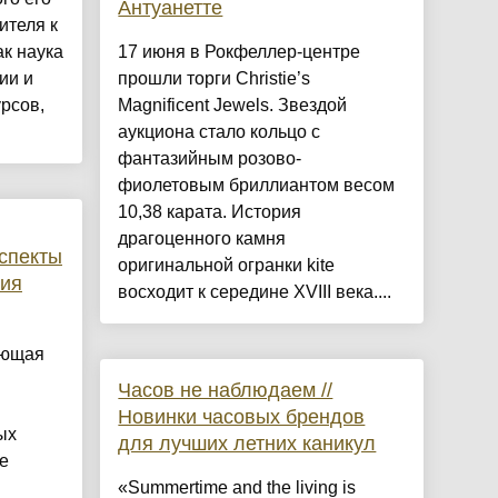
Антуанетте
ителя к
ак наука
17 июня в Рокфеллер-центре
ии и
прошли торги Christie’s
рсов,
Magnificent Jewels. Звездой
аукциона стало кольцо с
фантазийным розово-
фиолетовым бриллиантом весом
10,38 карата. История
драгоценного камня
спекты
оригинальной огранки kite
тия
восходит к середине XVIII века....
ающая
Часов не наблюдаем //
Новинки часовых брендов
ых
для лучших летних каникул
е
«Summertime and the living is