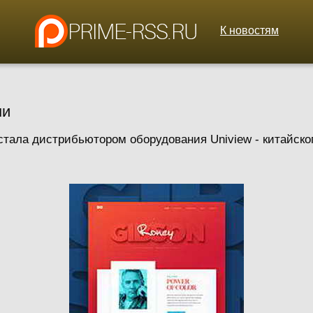
К новостям
ми
 стала дистрибьютором оборудования Uniview - китайско