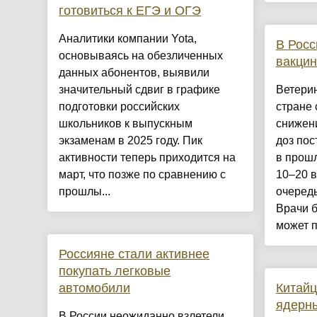
готовиться к ЕГЭ и ОГЭ
Аналитики компании Yota,
В Росс
основываясь на обезличенных
вакцин
данных абонентов, выявили
значительный сдвиг в графике
Ветери
подготовки российских
стране 
школьников к выпускным
снижен
экзаменам в 2025 году. Пик
доз пос
активности теперь приходится на
в прошл
март, что позже по сравнению с
10–20 в
прошлы...
очередь
Врачи б
может п.
Россияне стали активнее
покупать легковые
автомобили
Китайц
ядерны
В России неожиданно взлетели