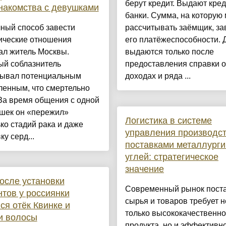
берут кредит. Выдают кре
накомства с девушками
банки. Сумма, на которую
ный способ завести
рассчитывать заёмщик, за
ические отношения
его платёжеспособности. 
ал житель Москвы.
выдаются только после
ый соблазнитель
предоставления справки о
зывал потенциальным
доходах и ряда ...
ленным, что смертельно
За время общения с одной
ушек он «пережил»
Логистика в системе
ко стадий рака и даже
управления производс
ку серд...
поставками металлурги
углей: стратегическое
значение
после установки
Современный рынок пост
тов у россиянки
сырья и товаров требует н
ся отёк Квинке и
только высококачественно
и волосы
продукта, но и эффективно