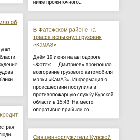
ниже прожиточного...
ило об
В Фатежском районе на
трассе вспыхнул грузовик
«КамАЗ»
ункт
бласти,
Днём 19 июня на автодороге
ождение
«Фатеж — Дмитриев» произошло
будова
возгорание грузового автомобиля
блики
марки «КамАЗ». Информация о
происшествии поступила в
противопожарную службу Курской
области в 15:43. На место
оперативно прибыли со...
кредит
острая
 люди
Священнослужители Курской