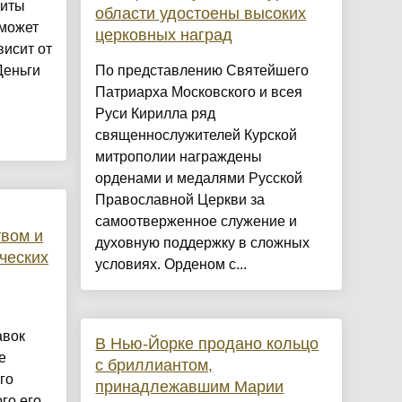
диты
области удостоены высоких
 может
церковных наград
висит от
Деньги
По представлению Святейшего
Патриарха Московского и всея
Руси Кирилла ряд
священнослужителей Курской
митрополии награждены
орденами и медалями Русской
Православной Церкви за
самоотверженное служение и
твом и
духовную поддержку в сложных
ческих
условиях. Орденом с...
авок
В Нью-Йорке продано кольцо
е
с бриллиантом,
го
принадлежавшим Марии
го его