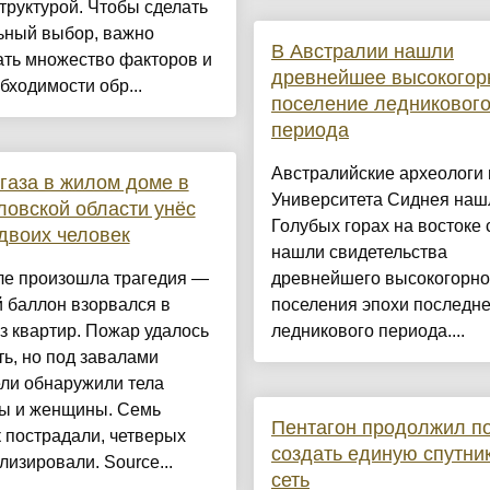
руктурой. Чтобы сделать
ьный выбор, важно
В Австралии нашли
ать множество факторов и
древнейшее высокогор
бходимости обр...
поселение ледниковог
периода
Австралийские археологи 
газа в жилом доме в
Университета Сиднея наш
овской области унёс
Голубых горах на востоке
двоих человек
нашли свидетельства
ле произошла трагедия —
древнейшего высокогорно
 баллон взорвался в
поселения эпохи последне
з квартир. Пожар удалось
ледникового периода....
ь, но под завалами
ли обнаружили тела
ы и женщины. Семь
Пентагон продолжил п
 пострадали, четверых
создать единую спутни
лизировали. Source...
сеть