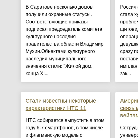
В Саратове несколько домов
Россиян
получили охранные статусы.
стала х
Соответствующие приказы
пробле
подписал председатель комитета
щитови
культурного наследия
операци
правительства области Владимир
девушка
Мухин.Объектами культурного
сразу п
наследия муниципального
постав
значения стали: "Жилой дом,
имплан
конца XI...
зак...
Стали известны некоторые
Амери
характеристики HTC 11
связь
вейпам
HTC собирается выпустить в этом
году 6-7 смартфонов, в том числе
Сотруд
и флагманскую модель с
универс