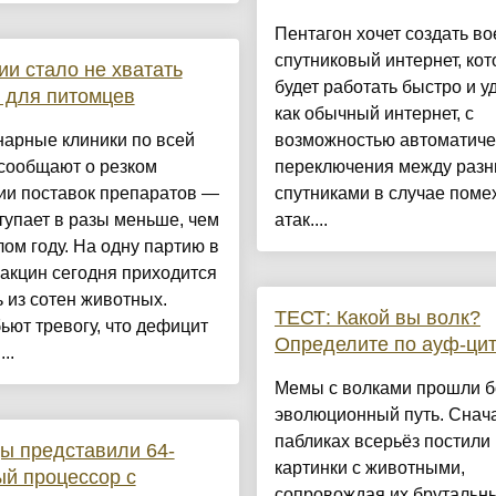
Пентагон хочет создать в
спутниковый интернет, ко
ии стало не хватать
будет работать быстро и у
 для питомцев
как обычный интернет, с
нарные клиники по всей
возможностью автоматиче
сообщают о резком
переключения между раз
ии поставок препаратов —
спутниками в случае поме
тупает в разы меньше, чем
атак....
ом году. На одну партию в
акцин сегодня приходится
 из сотен животных.
ТЕСТ: Какой вы волк?
ьют тревогу, что дефицит
Определите по ауф-цит
..
Мемы с волками прошли 
эволюционный путь. Снач
пабликах всерьёз постили
ы представили 64-
картинки с животными,
й процессор с
сопровождая их брутальн