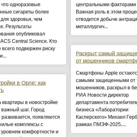
 что одноразовые
центральными факторами 
онные сигареты более
Важная роль в этом проце
для здоровья, чем
отводится добыче антраци
е. Результаты
металлургич...
ования опубликовал
ACS Central Science. Кто
 всего подвержен риску
Раскрыт самый защищ
...
от мошенников смартф
Смартфоны Apple остают
самыми защищенными от
ройки в Орле: как
мошенников, раскрыл в бе
ть
РИА Новости директор
 квартиры в новостройке
департамента потребител
 важный шаг. Город
бизнеса «Лаборатории
 развивается, появляются
Касперского» Михаил Герб
жилые комплексы с
рамках ПМЭФ-2025....
 уровнем комфортности и