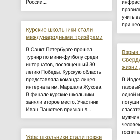
России....
инфраст
правил
учитыв
при нео
Курские школьники стали
международными призёрами
В Санкт-Петербурге прошел
Взрыв 
турнир по мини-футболу среди
Свердл
интернатов, посвященный 80-
жизни 
летию Победы. Курскую область
представляла команда лицея-
В Ивде
интерната им. Маршала Жукова.
газовый
В финале курские школьники
одной и
заняли второе место. Участник
потушит
Иван Панютчев признан л...
спасате
мужчин
человек
госпита
Yota: школьники стали позже