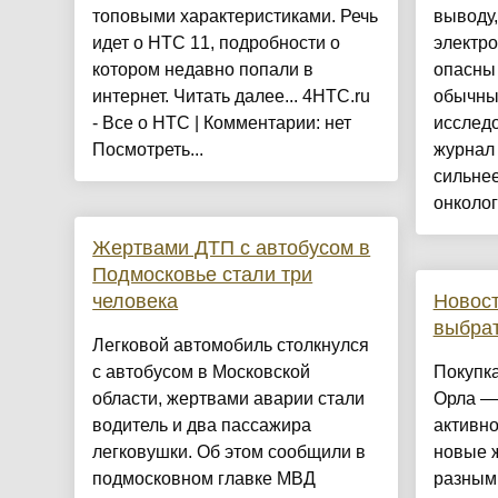
топовыми характеристиками. Речь
выводу,
идет о HTC 11, подробности о
электр
котором недавно попали в
опасны 
интернет. Читать далее... 4HTC.ru
обычны
- Все о HTC | Комментарии: нет
исслед
Посмотреть...
журнал 
сильнее
онкологи
Жертвами ДТП с автобусом в
Подмосковье стали три
человека
Новост
выбра
Легковой автомобиль столкнулся
с автобусом в Московской
Покупка
области, жертвами аварии стали
Орла —
водитель и два пассажира
активно
легковушки. Об этом сообщили в
новые 
подмосковном главке МВД
разным