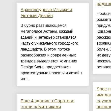
ради з
Архитектурные Изыски и
Необыч
Уютный Дизайн
романт
​В бурно развивающемся
придум
мегаполисе Астаны, каждый
Коварн
зданий и интерьер становятся
расска
частью уникального городского
возлюб
ландшафта. В этом потоке
болен. 
разнообразия и современных
их дев
трендов выделяется компания
несколь
Design Store, предоставляя
останов
архитектурные проекты и дизайн
инт...
Shot: 
имплан
Еще 4 здания в Саратове
случил
стали памятниками
выпал