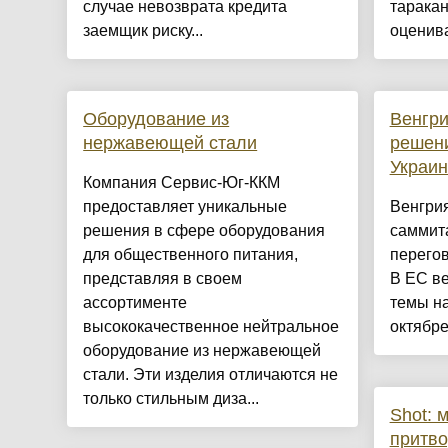
случае невозврата кредита
таракан
заемщик риску...
оценива
Оборудование из
Венгри
нержавеющей стали
решен
Украи
Компания Сервис-Юг-ККМ
предоставляет уникальные
Венгри
решения в сфере оборудования
саммит
для общественного питания,
перегов
представляя в своем
В ЕС ве
ассортименте
темы н
высококачественное нейтральное
октябре.
оборудование из нержавеющей
стали. Эти изделия отличаются не
только стильным диза...
Shot: 
притв