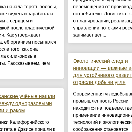
ка начала терять волосы,
перемещения от производ
уже видеть и заработала
потребителю. Логистика, к
мы с сердцем и
о планировании, реализац
дкой после пластической
управлении потоками ресу
и. Как утверждает
занимает цен...
, её организм посыпался
осле того, как она
ила силиконовые
Экологический след и
ты. Рассказываем, чем
инновации — важные а
для устойчивого разви
отрасли добычи угля
Современная угледобыв
канские учёные нашли
промышленность России
 между одноразовыми
находится на подъеме, где
и и раком
применение инновационн
ники Калифорнийского
технологий и экологически
итета в Дэвисе пришли к
соображения становятся