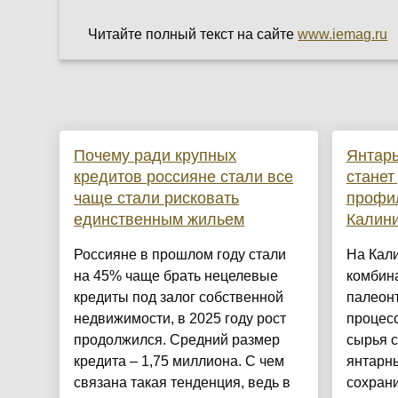
Читайте полный текст на сайте
www.iemag.ru
Почему ради крупных
Янтарь
кредитов россияне стали все
станет
чаще стали рисковать
профил
единственным жильем
Калин
Россияне в прошлом году стали
На Кал
на 45% чаще брать нецелевые
комбин
кредиты под залог собственной
палеонт
недвижимости, в 2025 году рост
процесс
продолжился. Средний размер
сырья 
кредита – 1,75 миллиона. С чем
янтарн
связана такая тенденция, ведь в
сохран