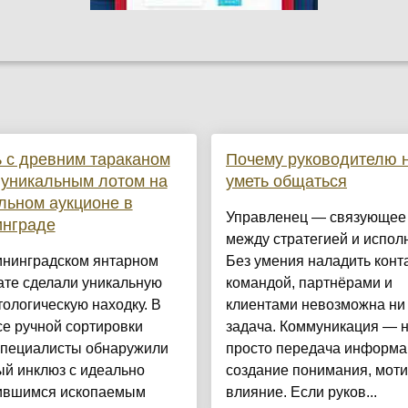
 с древним тараканом
Почему руководителю 
 уникальным лотом на
уметь общаться
ьном аукционе в
Управленец — связующее
инграде
между стратегией и испол
ининградском янтарном
Без умения наладить конта
ате сделали уникальную
командой, партнёрами и
ологическую находку. В
клиентами невозможна ни
е ручной сортировки
задача. Коммуникация — 
специалисты обнаружили
просто передача информа
ый инклюз с идеально
создание понимания, моти
ившимся ископаемым
влияние. Если руков...