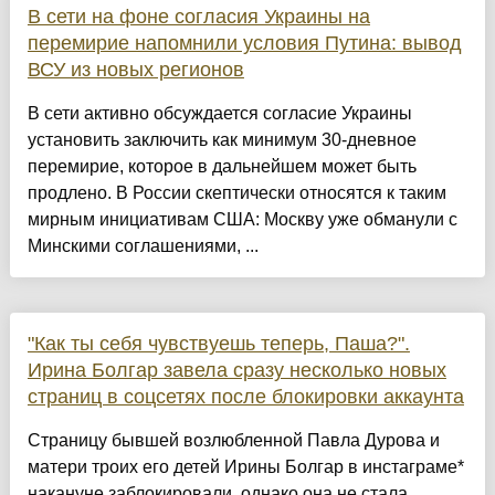
В сети на фоне согласия Украины на
перемирие напомнили условия Путина: вывод
ВСУ из новых регионов
В сети активно обсуждается согласие Украины
установить заключить как минимум 30-дневное
перемирие, которое в дальнейшем может быть
продлено. В России скептически относятся к таким
мирным инициативам США: Москву уже обманули с
Минскими соглашениями, ...
"Как ты себя чувствуешь теперь, Паша?".
Ирина Болгар завела сразу несколько новых
страниц в соцсетях после блокировки аккаунта
Страницу бывшей возлюбленной Павла Дурова и
матери троих его детей Ирины Болгар в инстаграме*
накануне заблокировали, однако она не стала