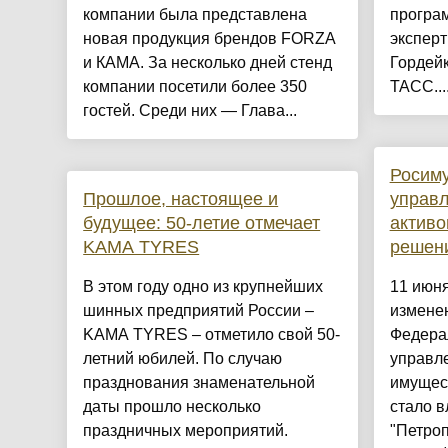
компании была представлена
програ
новая продукция брендов FORZA
эксперт
и КАМА. За несколько дней стенд
Гордейк
компании посетили более 350
ТАСС...
гостей. Среди них — Глава...
Росиму
Прошлое, настоящее и
управл
будущее: 50-летие отмечает
активо
KAMA TYRES
решен
В этом году одно из крупнейших
11 июн
шинных предприятий России –
изменен
KAMA TYRES – отметило свой 50-
Федерал
летний юбилей. По случаю
управл
празднования знаменательной
имущес
даты прошло несколько
стало 
праздничных мероприятий.
"Петро