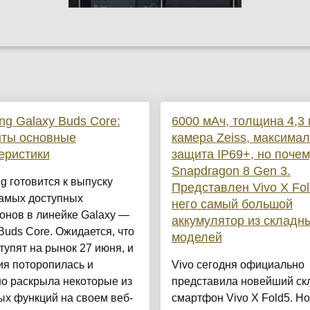
g Galaxy Buds Core:
6000 мАч, толщина 4,3 
ыты основные
камера Zeiss, максима
еристики
защита IP69+, но почем
Snapdragon 8 Gen 3.
 готовится к выпуску
Представлен Vivo X Fol
самых доступных
него самый большой
онов в линейке Galaxy —
аккумулятор из складн
Buds Core. Ожидается, что
моделей
тупят на рынок 27 июня, и
ия поторопилась и
Vivo сегодня официально
о раскрыла некоторые из
представила новейший ск
х функций на своем веб-
смартфон Vivo X Fold5. Н