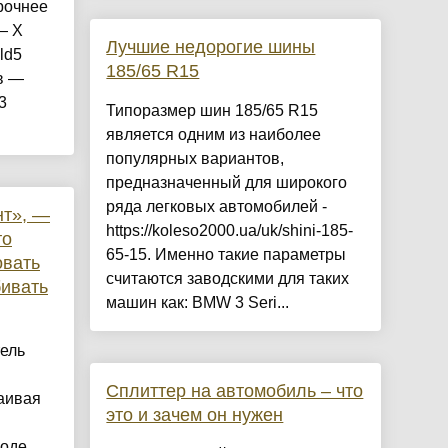
рочнее
— X
Лучшие недорогие шины
ld5
185/65 R15
в —
3
Типоразмер шин 185/65 R15
является одним из наиболее
популярных вариантов,
предназначенный для широкого
ряда легковых автомобилей -
нт», —
https://koleso2000.ua/uk/shini-185-
то
65-15. Именно такие параметры
овать
считаются заводскими для таких
бивать
машин как: BMW 3 Seri...
ель
Сплиттер на автомобиль – что
ваивая
это и зачем он нужен
воде