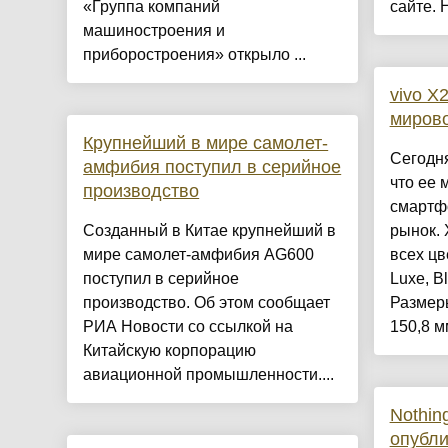
«Группа компаний
сайте. 
машиностроения и
приборостроения» открыло ...
vivo X
мирово
Крупнейший в мире самолет-
Сегодня
амфибия поступил в серийное
что ее 
производство
смартф
Созданный в Китае крупнейший в
рынок. 
мире самолет-амфибия AG600
всех цв
поступил в серийное
Luxe, B
производство. Об этом сообщает
Размер
РИА Новости со ссылкой на
150,8 мм
Китайскую корпорацию
авиационной промышленности....
Nothin
опубл