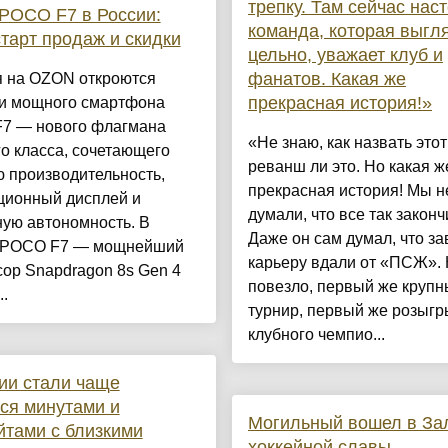
трепку. Там сейчас нас
POCO F7 в России:
команда, которая выгл
старт продаж и скидки
цельно, уважает клуб и
фанатов. Какая же
я на OZON откроются
прекрасная история!»
и мощного смартфона
7 — нового флагмана
«Не знаю, как назвать этот
о класса, сочетающего
реванш ли это. Но какая ж
 производительность,
прекрасная история! Мы н
ционный дисплей и
думали, что все так законч
ую автономность. В
Даже он сам думал, что з
 POCO F7 — мощнейший
карьеру вдали от «ПСЖ». 
ор Snapdragon 8s Gen 4
повезло, первый же круп
..
турнир, первый же розыг
клубного чемпио...
ии стали чаще
ся минутами и
Могильный вошел в За
йтами с близкими
хоккейной славы