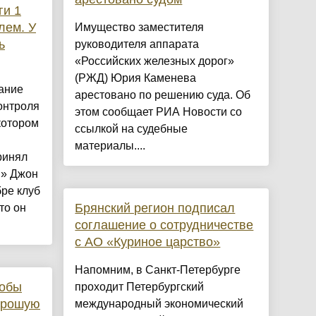
ги 1
лем. У
Имущество заместителя
ь
руководителя аппарата
«Российских железных дорог»
(РЖД) Юрия Каменева
ание
арестовано по решению суда. Об
онтроля
этом сообщает РИА Новости со
котором
ссылкой на судебные
материалы....
ринял
 » Джон
бре клуб
Брянский регион подписал
то он
соглашение о сотрудничестве
с АО «Куриное царство»
Напомним, в Санкт-Петербурге
тобы
проходит Петербургский
орошую
международный экономический