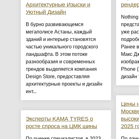
Архитектурные Изыски и
ренде
Уютный Дизайн
Nothing
​В бурно развивающемся
предста
мегаполисе Астаны, каждый
уже рас
зданий и интерьер становятся
подроб
частью уникального городского
Ранее 
ландшафта. В этом потоке
Макс Д
разнообразия и современных
изобра
трендов выделяется компания
Phone (
Design Store, предоставляя
дизайн 
архитектурные проекты и дизайн
инт...
Цены н
Москве
Эксперты KAMA TYRES о
высоки
росте спроса на ЦМК шины
2025 г
По оценке специалистов, в 2023
По дан