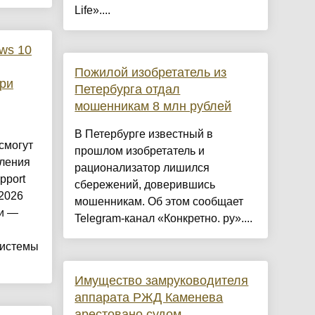
Life»....
ws 10
Пожилой изобретатель из
при
Петербурга отдал
мошенникам 8 млн рублей
В Петербурге известный в
смогут
прошлом изобретатель и
вления
рационализатор лишился
pport
сбережений, доверившись
 2026
мошенникам. Об этом сообщает
ии —
Telegram-канал «Конкретно. ру»....
системы
Имущество замруководителя
аппарата РЖД Каменева
арестовано судом