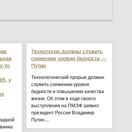
мм,
Технологии должны служить
льная
снижению уровня бедности —
у-то
Путин
Технологический прорыв должен
d5, у
служить снижению уровня
бедности и повышению качества
ых
жизни. Об этом в ходе своего
выступления на ПМЭФ заявил
президент России Владимир
ладной
Путин....
овинка