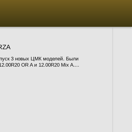
ORZA
ыпуск 3 новых ЦМК моделей. Были
.00R20 OR A и 12.00R20 Mix A....