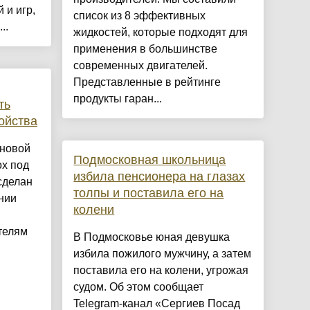
 и игр,
список из 8 эффективных
..
жидкостей, которые подходят для
применения в большинстве
современных двигателей.
Представленные в рейтинге
продукты гаран...
ть
ойства
 новой
Подмосковная школьница
ox под
избила пенсионера на глазах
сделан
толпы и поставила его на
нии
колени
телям
В Подмосковье юная девушка
избила пожилого мужчину, а затем
поставила его на колени, угрожая
судом. Об этом сообщает
Telegram-канал «Сергиев Посад