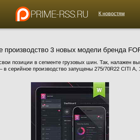
К новостям
е производство 3 новых модели бренда F
ои позиции в сегменте грузовых шин. Так, налажен в
в серийное производство запущены 275/70R22 CITI A, 12