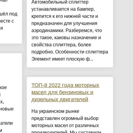
Автомобильный сплиттер
устанавливается на бампер,
шёл под
крепится к его нижней части и
есте с
предназначен для улучшения
ся
аэродинамики. Разберемся, что
это такое, каковы назначение и
свойства сплиттера, более
подробно. Особенности сплиттера
Элемент имеет плоскую ф...
ТОП-8 2022 года моторных
кое
масел для бензиновых и
й
дизельных двигателей
x,
 новые
На украинском рынке
представлен огромный выбор
ватели
моторных масел от различных
м
производителей. Мы составили