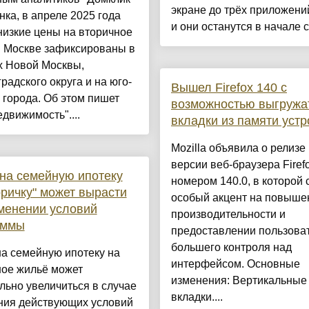
экране до трёх приложений
ка, в апреле 2025 года
и они останутся в начале с.
изкие цены на вторичное
в Москве зафиксированы в
х Новой Москвы,
радского округа и на юго-
Вышел Firefox 140 с
 города. Об этом пишет
возможностью выгружа
движимость"....
вкладки из памяти устр
Mozilla объявила о релизе
версии веб-браузера Firef
на семейную ипотеку
номером 140.0, в которой 
оричку" может вырасти
особый акцент на повыше
менении условий
производительности и
аммы
предоставлении пользова
большего контроля над
а семейную ипотеку на
интерфейсом. Основные
ное жильё может
изменения: Вертикальные
льно увеличиться в случае
вкладки....
ния действующих условий