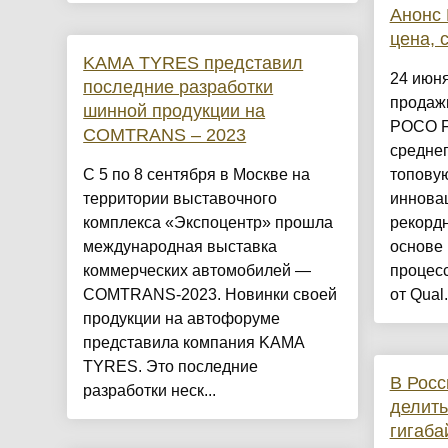
Анонс 
цена, 
KAMA TYRES представил
24 июн
последние разработки
продаж
шинной продукции на
POCO F
COMTRANS – 2023
среднег
С 5 по 8 сентября в Москве на
топовую
территории выставочного
иннова
комплекса «Экспоцентр» прошла
рекордн
международная выставка
основе
коммерческих автомобилей —
процесс
COMTRANS-2023. Новинки своей
от Qual.
продукции на автофоруме
представила компания KAMA
TYRES. Это последние
В Росс
разработки неск...
делить
гигаба