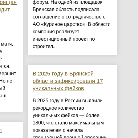
тоящая
форум. На одной из площадок
ядит
Брянская область подписала
соглашение о сотрудничестве с
АО «Куриное царство». В области
компания реализует
инвестиционный проект по
 матч,
строител...
е
е
ится.
В 2025 году в Брянской
авершит
области зафиксировали 17
Но не
уникальных фейков
ный
рыш
В 2025 году в России выявили
рекордное количество
уникальных фейков — более
1800, что стало максимальным
л
показателем с начала
специальной военной операции.