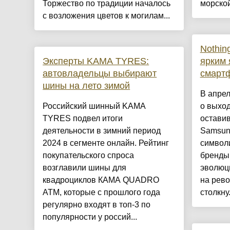
Торжество по традиции началось
морской
с возложения цветов к могилам...
Nothin
Эксперты KAMA TYRES:
ярким 
автовладельцы выбирают
смарт
шины на лето зимой
В апрел
Российский шинный KAMA
о выход
TYRES подвел итоги
оставив
деятельности в зимний период
Samsung
2024 в сегменте онлайн. Рейтинг
символи
покупательского спроса
бренды
возглавили шины для
эволюц
квадроциклов КАМА QUADRO
на рев
ATM, которые с прошлого года
столкну.
регулярно входят в топ-3 по
популярности у россий...