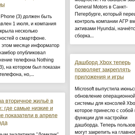
ры
General Motors в Санкт-
Петербурге, который пере
 Phone (3) должен быть
контроль компании АГР вм
влен 1 июля, и компания
активами Hyundai, начнёт
крыла несколько
сборка...
ностей о смартфоне.
в этом месяце информатор
жамбор опубликовал
жение телефона Nothing
Дашборд Xbox теперь
3), на котором был показан
позволяет закреплять
телефона, но,...
приложения и игры
Microsoft выпустила июньс
обновление операционно
а вторичное жильё в
системы для консолей Xbo
: где самые низкие и
которое принесло с собой
е показатели в апреле
функции для настройки
ода
дашборда. Теперь пользо
могут закрепить на главно
ным аналитиков "Домклик"