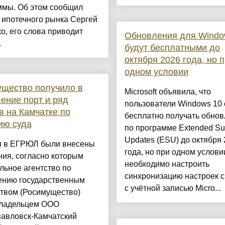
ммы. Об этом сообщил
 ипотечного рынка Сергей
о, его слова приводит
Обновления для Windo
.
будут бесплатными до
октября 2026 года, но 
одном условии
щество получило в
Microsoft объявила, что
ение порт и ряд
пользователи Windows 10 
в на Камчатке по
бесплатно получать обно
ию суда
по программе Extended Su
Updates (ESU) до октября
я в ЕГРЮЛ были внесены
года, но при одном услов
ия, согласно которым
необходимо настроить
ьное агентство по
синхронизацию настроек 
ению государственным
с учётной записью Micro...
твом (Росимущество)
владельцем ООО
павловск-Камчатский