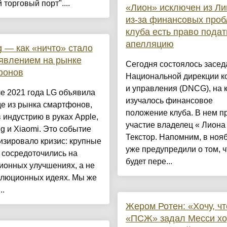
 торговый порт"....
«Лион» исключен из Ли
из-за финансовых проб
клуба есть право подат
апелляцию
g — как «ничто» стало
явлением на рынке
Сегодня состоялось засед
фонов
Национальной дирекции к
и управления (DNCG), на 
е 2021 года LG объявила
изучалось финансовое
е из рынка смартфонов,
положение клуба. В нем п
 индустрию в руках Apple,
участие владелец « Лиона
 и Xiaomi. Это событие
Текстор. Напомним, в ноя
зировало кризис: крупные
уже предупредили о том, ч
 сосредоточились на
будет пере...
ионных улучшениях, а не
олюционных идеях. Мы же
..
Жером Ротен: «Хочу, ч
«ПСЖ» задал Месси х