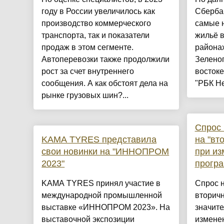
году в России увеличилось как
Сбербан
производство коммерческого
самые н
транспорта, так и показатели
жильё 
продаж в этом сегменте.
района
Автоперевозки также продолжили
Зеленог
рост за счет внутреннего
востоке
сообщения. А как обстоят дела на
"РБК Не
рынке грузовых шин?...
Спрос 
KAMA TYRES представила
на "вт
свои новинки на "ИННОПРОМ
при из
2023"
прогр
KAMA TYRES принял участие в
Спрос н
международной промышленной
вторич
выставке «ИННОПРОМ 2023». На
значите
выставочной экспозиции
измене