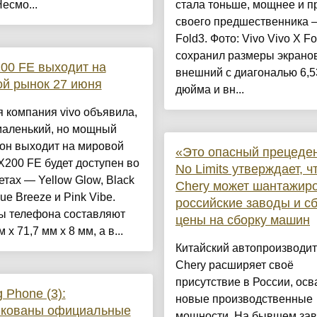
Несмо...
стала тоньше, мощнее и п
своего предшественника 
Fold3. Фото: Vivo Vivo X Fo
сохранил размеры экрано
200 FE выходит на
внешний с диагональю 6,5
й рынок 27 июня
дюйма и вн...
 компания vivo объявила,
маленький, но мощный
он выходит на мировой
«Это опасный прецеде
X200 FE будет доступен во
No Limits утверждает, ч
етах — Yellow Glow, Black
Chery может шантажир
lue Breeze и Pink Vibe.
российские заводы и с
ы телефона составляют
цены на сборку машин
 x 71,7 мм x 8 мм, а в...
Китайский автопроизводит
Chery расширяет своё
присутствие в России, ос
g Phone (3):
новые производственные
икованы официальные
мощности. На бывшем за