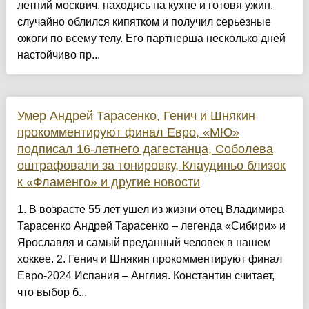
летний москвич, находясь на кухне и готовя ужин,
случайно облился кипятком и получил серьезные
ожоги по всему телу. Его партнерша несколько дней
настойчиво пр...
Умер Андрей Тарасенко, Генич и Шнякин
прокомментируют финал Евро, «МЮ»
подписал 16-летнего дагестанца, Соболева
оштрафовали за тонировку, Клаудиньо близок
к «Фламенго» и другие новости
1. В возрасте 55 лет ушел из жизни отец Владимира
Тарасенко Андрей Тарасенко – легенда «Сибири» и
Ярославля и самый преданный человек в нашем
хоккее. 2. Генич и Шнякин прокомментируют финал
Евро-2024 Испания – Англия. Константин считает,
что выбор б...