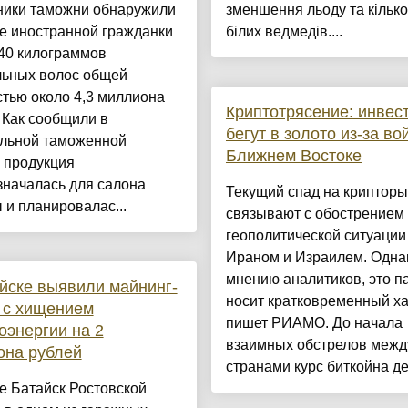
ники таможни обнаружили
зменшення льоду та кілько
е иностранной гражданки
білих ведмедів....
40 килограммов
льных волос общей
тью около 4,3 миллиона
Криптотрясение: инвес
 Как сообщили в
бегут в золото из-за во
льной таможенной
Ближнем Востоке
 продукция
значалась для салона
Текущий спад на крипторы
 и планировалас...
связывают с обострением
геополитической ситуации
Ираном и Израилем. Однак
мнению аналитиков, это п
йске выявили майнинг-
носит кратковременный ха
 с хищением
пишет РИАМО. До начала
оэнергии на 2
взаимных обстрелов межд
она рублей
странами курс биткойна де.
е Батайск Ростовской