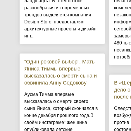
ландшафта. В этом потоке
области
разнообразия и современных
компле
трендов выделяется компания
незако
Design Store, предоставляя
информ
архитектурные проекты и дизайн
сетево
инт...
замеры
480 тыс
несанк
потребл
"Один роковой выбор". Мать
Яниса Тиммы впервые
высказалась о смерти сына и
обвинила Анну Седокову
В «Ше
дело о
Аусма Тимма впервые
после 
высказалась о смерти своего
сына Яниса, который скончался в
Следст
конце декабря прошлого года.В
возбужд
своём инстаграме* женщина
против 
опубликовала детские
состоян