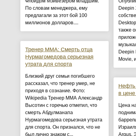
Флойдом Мэйвезером младшим.
Опублик
По словам менеджера, ему
Deepin
предлагали за этот бой 100
собстве
миллионов долларов....
Desktop
также о
прилож
музыка
Тренер ММА: Смерть отца
Deepin 
Нурмагомедова серьезная
Movie, 
утрата для спорта
Близкий друг семьи погибшего
рассказал, что тренер умер, не
Нефть 
приходя в сознание. Фото:
в цене
Wikipedia Тренер ММА Александр
Высотин с горечью отметил, что
Цена на
смерть Абдулманапа
подним
Нурмагомедова серьезная утрата
баррель
для спорта. Он признался, что не
Израиля
был лично знаком с...
Argus. 