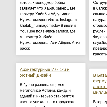
которых менеджер бойца
Сотруд
заявляет, что Хабиб завершает
в багаж
карьеру. Хабиб и Абдулманап
свыше 
НурмагомедовыФото: Instagram
натура
khabib_nurmagomedov 8 июля в
стоимос
YouTube появились записи, где
рублей.
менеджер Хабиба
Федера
Нурмагомедова, Али Абдель Азиз
службе,
расск...
предна
красоты
Архитектурные Изыски и
Уютный Дизайн
В Бата
ферму
​В бурно развивающемся
электр
мегаполисе Астаны, каждый
милли
зданий и интерьер становятся
частью уникального городского
В город