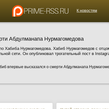
К новостям
ерти Абдулманапа Нурмагомедова
о Хабиба Нурмагомедова. Хабиб Нурмагомедов с отцом
ьной сети. Он опубликовал трогательный пост в Instagra