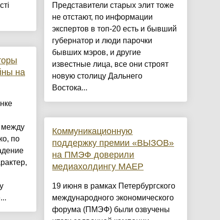
сті
Представители старых элит тоже
не отстают, по информации
экспертов в топ-20 есть и бывший
губернатор и люди парочки
бывших мэров, и другие
торы
известные лица, все они строят
йны на
новую столицу Дальнего
Востока...
нке
 между
Коммуникационную
о, по
поддержку премии «ВЫЗОВ»
адение
на ПМЭФ доверили
рактер,
медиахолдингу МАЕР
у
19 июня в рамках Петербургского
..
международного экономического
форума (ПМЭФ) были озвучены