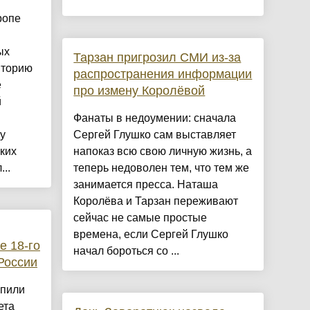
ропе
ых
Тарзан пригрозил СМИ из-за
иторию
распространения информации
е
про измену Королёвой
й
Фанаты в недоумении: сначала
у
Сергей Глушко сам выставляет
ких
напоказ всю свою личную жизнь, а
..
теперь недоволен тем, что тем же
занимается пресса. Наташа
Королёва и Тарзан переживают
сейчас не самые простые
времена, если Сергей Глушко
е 18-го
начал бороться со ...
России
упили
ета