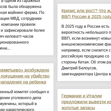
 в одном из гаражных
ксов была обнаружена
Кризис или рост? Что ж
нная майнинг-ферма. По
ВВП России в 2025 год
ации МВД, сотрудники
й компании провели
В 2025 году в России есть
 и зафиксировали более
вероятность небольшого 
яч киловатт-часов
ВВП, если возникнут новы
ционированного
внешнеэкономические фа
ени...
например, если снизится с
российскую продукцию со
стороны Китая. Об этом р
Дмитрий Белоусов,
реметьево» возбуждено
замгендиректора Центра ма
 покушении на убийство
нападения на ребенка
венный комитет сообщил о
Германии и Италии
ении уголовного дела
предложили вывезти и
мужчины, который в
золотые запасы
ии наркотического