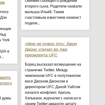
Овечкин сообщил о рождении
рам
второго сына. Родители назвали
итета
малыша Ильёй. Таким
 Дэн
счастливым известием хоккеист
подели...
ренции
льд
 York
«Мне не нужно это»: Джон
Джонс уличил во лжи
США в
президента UFC
...
Борец высказал возмущение на
страничке Twitter. Между
чемпионом UFC в полутяжелом
тавить
весе Джоном Джонсом и
атного
директором UFC Даной Уайтом
начался конфликт. Ариэль
й думы
Хельвани, журналист, написал в
своем Twitter-аккаунте цитату