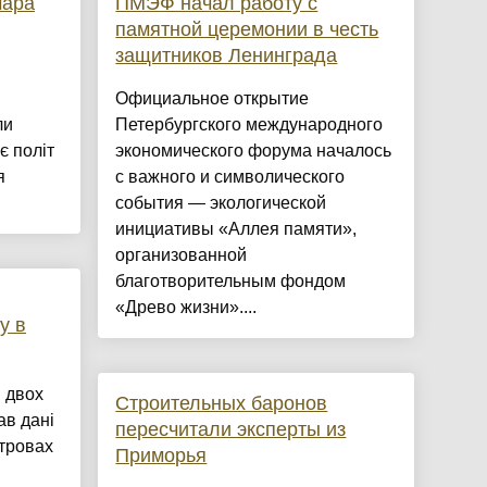
мара
ПМЭФ начал работу с
памятной церемонии в честь
защитников Ленинграда
Официальное открытие
ли
Петербургского международного
є політ
экономического форума началось
я
с важного и символического
события — экологической
инициативы «Аллея памяти»,
организованной
благотворительным фондом
«Древо жизни»....
у в
 двох
Строительных баронов
ав дані
пересчитали эксперты из
стровах
Приморья