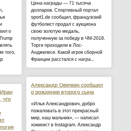
Цена награды — 71 тысяча
n,
долларов. Спортивный портал
ья
sport1.de сообщил, французский
и
футболист продал с аукциона
вил о
свою золотую медаль,
 Trump
полученную за победу в ЧМ-2018.
авлять
Торги проходили в Лос-
е того,
Анджелесе. Какой игрок сборной
mp
Франции расстался с награ...
Александр Овечкин сообщил
 Иран
о рождении второго сына
, что
«Илья Александрович, добро
и
пожаловать в этот прекрасный
у
мир, наш мальчик», — написал
ил
хоккеист в Instagram. Александр
логия