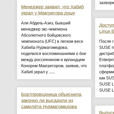
захворю
Менеджер заявил, что Хабиб
украл у Макгрегора душу
Али Абдель-Азиз, бывший
Доступ
менеджер экс-чемпиона
Linux 
Абсолютного бойцовского
чемпионата (UFC) в легком весе
После г
Хабиба Нурмагомедова,
SUSE п
поделился воспоминаниями о бое
дистри
между россиянином и ирландцем
Enterpr
Конором Макгрегором, заявив, что
платфор
Хабиб украл у ......
сформи
как SUS
SUSE Li
SUSE Li
Бортпроводница объяснила,
законно ли высадили из
самолёта Нурмагомедова
Выпус