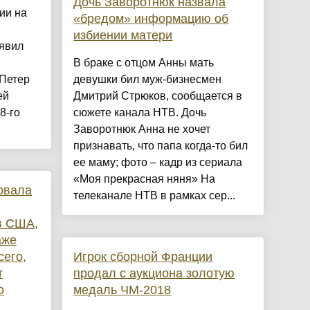
Дочь Заворотнюк назвала
ии на
«бредом» информацию об
избиении матери
аявил
В браке с отцом Анны мать
 Петер
девушки бил муж-бизнесмен
ей
Дмитрий Стрюков, сообщается в
8-го
сюжете канала НТВ. Дочь
Заворотнюк Анна не хочет
признавать, что папа когда-то бил
ее маму; фото – кадр из сериала
«Моя прекрасная няня» На
овала
телеканале НТВ в рамках сер...
в США,
аже
сего,
Игрок сборной Франции
т
продал с аукциона золотую
о
медаль ЧМ-2018