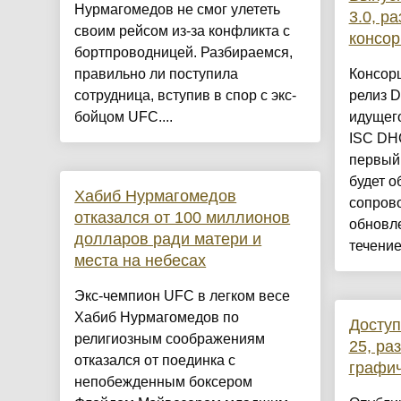
Нурмагомедов не смог улететь
3.0, р
своим рейсом из-за конфликта с
консор
бортпроводницей. Разбираемся,
правильно ли поступила
Консор
сотрудница, вступив в спор с экс-
релиз D
бойцом UFC....
идущего
ISC DHC
первый 
будет о
Хабиб Нурмагомедов
сопрово
отказался от 100 миллионов
обновле
долларов ради матери и
течение 
места на небесах
Экс-чемпион UFC в легком весе
Хабиб Нурмагомедов по
Доступ
религиозным соображениям
25, ра
отказался от поединка с
графич
непобежденным боксером