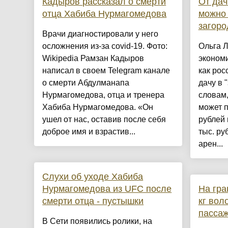
Кадыров рассказал о смерти
От дач
отца Хабиба Нурмагомедова
можно 
загоро
Врачи диагностировали у него
осложнения из-за covid-19. Фото:
Ольга Л
Wikipedia Рамзан Кадыров
экономи
написал в своем Telegram канале
как рос
о смерти Абдулманапа
дачу в 
Нурмагомедова, отца и тренера
словам,
Хабиба Нурмагомедова. «Он
может п
ушел от нас, оставив после себя
рублей 
доброе имя и взрастив...
тыс. ру
арен...
Слухи об уходе Хабиба
Нурмагомедова из UFC после
На гра
смерти отца - пустышки
кг вол
пасса
В Сети появились ролики, на