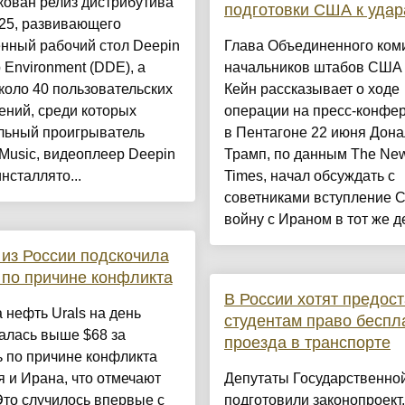
ован релиз дистрибутива
подготовки США к уда
 25, развивающего
нный рабочий стол Deepin
Глава Объединенного ком
 Environment (DDE), а
начальников штабов США
коло 40 пользовательских
Кейн рассказывает о ходе
ений, среди которых
операции на пресс-конфе
льный проигрыватель
в Пентагоне 22 июня Дона
Music, видеоплеер Deepin
Трамп, по данным The New
инсталлято...
Times, начал обсуждать с
советниками вступление 
войну с Ираном в тот же де
из России подскочила
 по причине конфликта
В России хотят предос
 нефть Urals на день
студентам право беспл
алась выше $68 за
проезда в транспорте
 по причине конфликта
 и Ирана, что отмечают
Депутаты Государственно
Это случилось впервые с
подготовили законопроект,