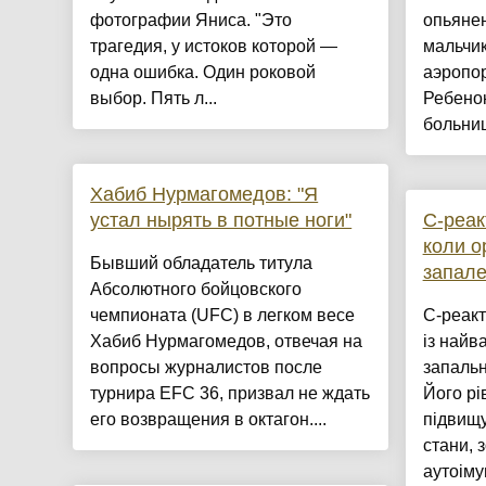
фотографии Яниса. "Это
опьянен
трагедия, у истоков которой —
мальчик
одна ошибка. Один роковой
аэропо
выбор. Пять л...
Ребенок
больниц
Хабиб Нурмагомедов: "Я
устал нырять в потные ноги"
С-реак
коли о
Бывший обладатель титула
запал
Абсолютного бойцовского
чемпионата (UFC) в легком весе
С-реакт
Хабиб Нурмагомедов, отвечая на
із найв
вопросы журналистов после
запальн
турнира EFC 36, призвал не ждать
Його рі
его возвращения в октагон....
підвищу
стани, 
аутоіму