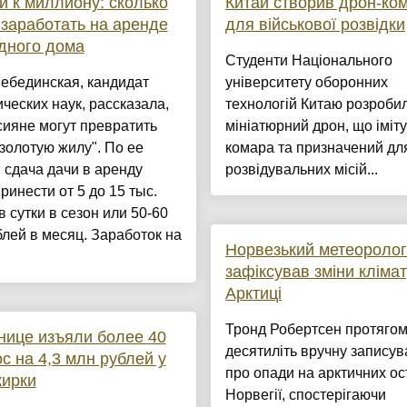
и к миллиону: сколько
Китай створив дрон-ко
заработать на аренде
для військової розвідки
дного дома
Студенти Національного
ебединская, кандидат
університету оборонних
ческих наук, рассказала,
технологій Китаю розроби
сияне могут превратить
мініатюрний дрон, що іміту
"золотую жилу". По ее
комара та призначений дл
 сдача дачи в аренду
розвідувальних місій...
ринести от 5 до 15 тыс.
в сутки в сезон или 50-60
блей в месяц. Заработок на
Норвезький метеоролог
зафіксував зміни клімат
Арктиці
Тронд Робертсен протягом
нице изъяли более 40
десятиліть вручну записув
ос на 4,3 млн рублей у
про опади на арктичних о
жирки
Норвегії, спостерігаючи