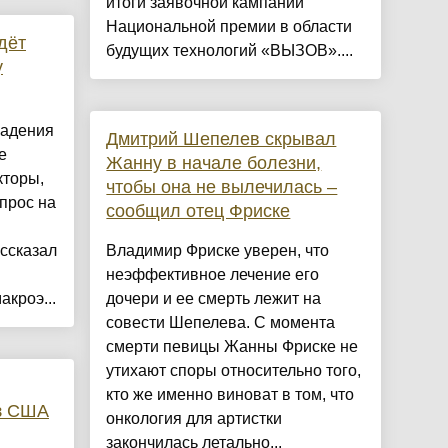
итоги заявочной кампании
Национальной премии в области
дёт
будущих технологий «ВЫЗОВ»....
у
падения
Дмитрий Шепелев скрывал
е
Жанну в начале болезни,
кторы,
чтобы она не вылечилась –
прос на
сообщил отец Фриске
ассказал
Владимир Фриске уверен, что
неэффективное лечение его
кроэ...
дочери и ее смерть лежит на
совести Шепелева. С момента
смерти певицы Жанны Фриске не
утихают споры относительно того,
кто же именно виноват в том, что
з США
онкология для артистки
закончилась летально...