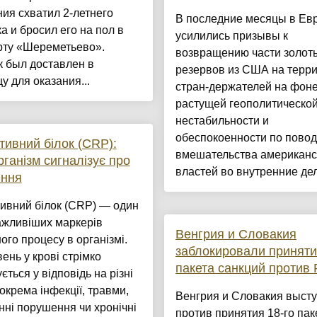
ия схватил 2-летнего
В последние месяцы в Ев
а и бросил его на пол в
усилились призывы к
рту «Шереметьево».
возвращению части золот
 был доставлен в
резервов из США на терр
у для оказания...
стран-держателей на фон
растущей геополитическо
нестабильности и
обеспокоенности по повод
тивний білок (CRP):
вмешательства американс
рганізм сигналізує про
властей во внутренние дел.
ення
ивний білок (CRP) — один
ажливіших маркерів
Венгрия и Словакия
ого процесу в організмі.
заблокировали приняти
вень у крові стрімко
пакета санкций против 
ється у відповідь на різні
зокрема інфекції, травми,
Венгрия и Словакия выст
нні порушення чи хронічні
против принятия 18-го пак