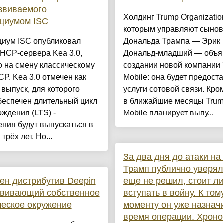
азвиваемого
Холдинг Trump Organizatio
циумом ISC
которым управляют сынов
циум ISC опубликовал
Дональда Трампа — Эрик 
HCP-сервера Kea 3.0,
Дональд-младший — объя
 на смену классическому
создании новой компании
P. Kea 3.0 отмечен как
Mobile: она будет предост
выпуск, для которого
услуги сотовой связи. Кром
беспечен длительный цикл
в ближайшие месяцы Tru
ждения (LTS) -
Mobile планирует выпу...
ния будут выпускаться в
трёх лет. Но...
За два дня до атаки на
Трамп публично уверял
ен дистрибутив Deepin
еще не решил, стоит л
звивающий собственное
вступать в войну. К том
еское окружение
моменту он уже назнач
время операции. Хроно