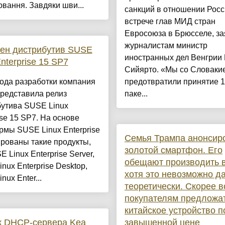
вання. Завдяки шви...
санкций в отношении Росс
встрече глав МИД стран
Евросоюза в Брюсселе, з
журналистам министр
ен дистрибутив SUSE
иностранных дел Венгрии
Enterprise 15 SP7
Сийярто. «Мы со Словаки
ода разработки компания
предотвратили принятие 1
редставила релиз
паке...
бутива SUSE Linux
ise 15 SP7. На основе
мы SUSE Linux Enterprise
Семья Трампа анонсир
рованы такие продукты,
золотой смартфон. Его
E Linux Enterprise Server,
обещают производить 
nux Enterprise Desktop,
хотя это невозможно д
nux Enter...
теоретически. Скорее в
покупателям предложа
китайское устройство п
к DHCP-сервера Kea
завышенной цене