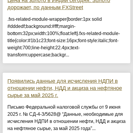
Цена на золото в Индии сегодня: Золото
дорожает, по данным FXStreet
.fxs-related-module-wrapper{border:1px solid
#dddedf;background:#fff;margin-
bottom:32px;width:100%;float:left}.fxs-related-module-
title{color:#1b1c23;font-size:16px;font-style:italic;font-
weight:700;line-height:22.4px;text-
transform:uppercase;backgr...
Появились данные для исчисления НДПИ в
отношении нефти, НДД и акциза на нефтяное
сырье за май 2025 г.
Письмо Федеральной налоговой службы от 9 июня
2025 г. № СД-4-3/5628@ “Данные, необходимые для
исчисления НДПИ в отношении нефти, НДД и акциза
на нефтяное сырье, за май 2025 года”...