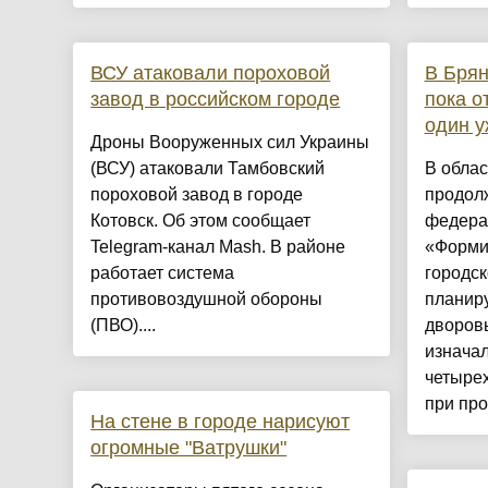
ВСУ атаковали пороховой
В Брян
завод в российском городе
пока о
один у
Дроны Вооруженных сил Украины
(ВСУ) атаковали Тамбовский
В облас
пороховой завод в городе
продол
Котовск. Об этом сообщает
федера
Telegram-канал Mash. В районе
«Форми
работает система
городск
противовоздушной обороны
планиру
(ПВО)....
дворов
изнача
четырех
при про
На стене в городе нарисуют
огромные "Ватрушки"