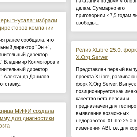
наказания по двум уголо
делам. Суммарно его
приговорили к 7,5 годам 
еры "Русала" избрали
свободы....
директоров компании
ия ранее сообщала, что
ьный директор "Эн +",
Релиз XLibre 25.0, фор
лнительный директор
X.Org Server
а" Владимир Колмогоров и
лнительный директор
Представлен первый выпу
а" Александр Данилов
проекта XLibre, развиваю
отставку...
форк X.Org Server. Выпуск
позиционируется как име
качество бета-версии и
предназначен для тестиро
кница МИФИ создала
выявления возможных
мму для диагностики
недоработок. XLibre 25.0 
озга
изменения ABI, т.е. для кор