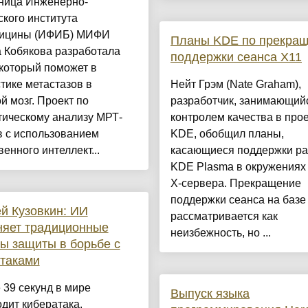
ница Инженерно-
кого института
ицины (ИФИБ) МИФИ
Планы KDE по прекра
 Кобякова разработала
поддержки сеанса X11
 который поможет в
тике метастазов в
Нейт Грэм (Nate Graham),
й мозг. Проект по
разработчик, занимающий
тическому анализу МРТ-
контролем качества в про
в с использованием
KDE, обобщил планы,
венного интеллект...
касающиеся поддержки р
KDE Plasma в окружениях 
X-сервера. Прекращение
поддержки сеанса на базе
й Кузовкин: ИИ
рассматривается как
няет традиционные
неизбежность, но ...
ы защиты в борьбе с
таками
39 секунд в мире
Выпуск языка
дит кибератака.