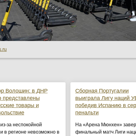
.ru
ор Волошин: в ДНР
Сборная Португалии
о представлены
выиграла Лигу наций У
сские товары и
победив Испанию в се
вольствие
пенальти
из-за неспокойной
На «Арена Мюнхен» заве
и в регионе невозможно в
финальный матч Лиги нац