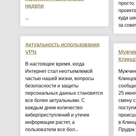
просто
недели
проект
...
куда шк
за совет
Актуальность использования
VPN
Мужчин
Клинцо
В настоящее время, когда
Интернет стал неотъемлемой
Мужчина
частью нашей жизни, вопросы
Клинцов
безопасности и защиты
сообщи
персональных данных становятся
25 июн
все более актуальными. С
смену с
каждым днем количество
поступ
киберпреступлений и утечек
происш
информации растет, а
в Клинц
пользователи все бол...
Прудок 