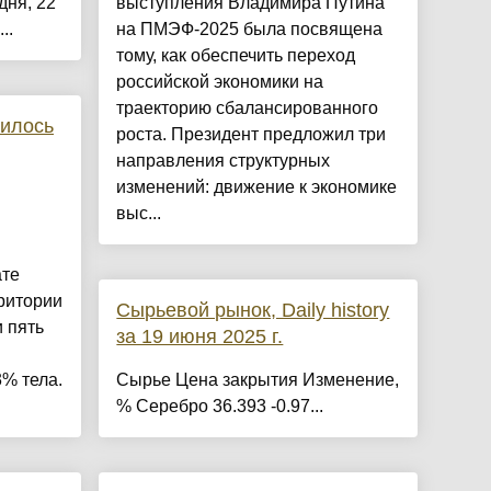
дня, 22
выступления Владимира Путина
..
на ПМЭФ-2025 была посвящена
тому, как обеспечить переход
российской экономики на
траекторию сбалансированного
чилось
роста. Президент предложил три
направления структурных
изменений: движение к экономике
выс...
ате
рритории
Сырьевой рынок, Daily history
 пять
за 19 июня 2025 г.
% тела.
Сырье Цена закрытия Изменение,
% Серебро 36.393 -0.97...