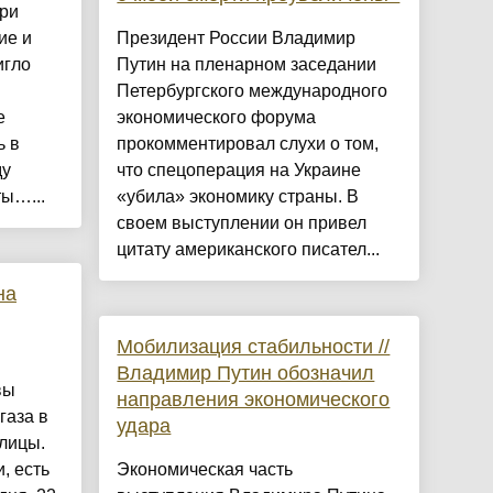
ри
ие и
Президент России Владимир
игло
Путин на пленарном заседании
Петербургского международного
е
экономического форума
ь в
прокомментировал слухи о том,
ду
что спецоперация на Украине
ы…...
«убила» экономику страны. В
своем выступлении он привел
цитату американского писател...
на
Мобилизация стабильности //
Владимир Путин обозначил
вы
направления экономического
газа в
удара
лицы.
, есть
Экономическая часть