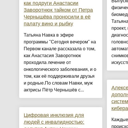
Выпуск
как подруги Анастасии
физичес
Заворотнюк тайком от Петра
биомед
Чернышёва проносили в её
Татьяна
палату вино и рыбку
проект,
Татьяна Навка в эфире
диагнос
программы "Сегодня вечером" на
головно
Первом канале рассказала о том,
автома
как Анастасия Заворотнюк
снимко
проходила лечение от
искусст
онкологического заболевания, и о
том, как её поддерживали друзья
и родные.По словам Навки, муж
Алексе
актрисы Пётр Чернышёв с...
допол
систем
кибера
Цифровая инклюзия для
Каждые 
людей с инвалидностью:
происхо