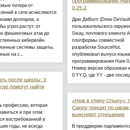
программирования Har
овые потери от
0.25.2
лений в сети исчисляются
онами долларов, а
Дрю ДеВолт (Drew DeVault)
ы угроз растут: от
пользовательского окруже
ых фишинговых атак до
Sway, почтового клиента A
ственных кибервойн.
платформы совместной
ионные системы защиты,
разработки SourceHut,
ные на с...
опубликовал выпуск языка
программирования Hare 0.
Номер версии образован 
0.YY.Q, где YY - две послед
ать после школы: 3
 где помогут найти
«Нож в спину Спыну»: 
ь профессию, которая
Санду трещит по швам
равиться и при этом
выясняют отношения
ся востребованной в
ие годы, не всегда
В преддверии парламентс