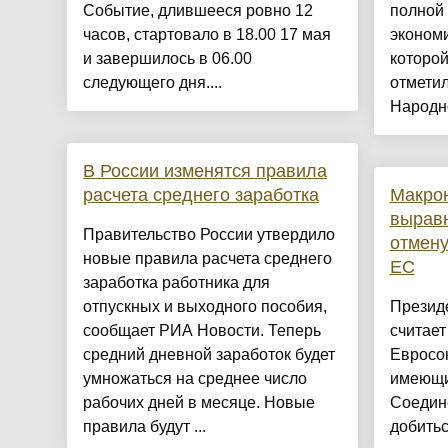
Событие, длившееся ровно 12
полной 
часов, стартовало в 18.00 17 мая
экономи
и завершилось в 06.00
которой
следующего дня....
отметил
Народно
В России изменятся правила
расчета среднего заработка
Макрон
вырав
Правительство России утвердило
отмен
новые правила расчета среднего
ЕС
заработка работника для
отпускных и выходного пособия,
Президе
сообщает РИА Новости. Теперь
считае
средний дневной заработок будет
Евросою
умножаться на среднее число
имеющи
рабочих дней в месяце. Новые
Соедин
правила будут ...
добитьс