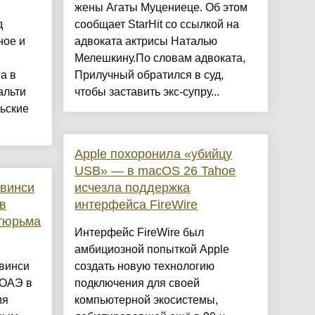
жены Агаты Муцениеце. Об этом
д
сообщает StarHit со ссылкой на
ное и
адвоката актрисы Наталью
Мелешкину.По словам адвоката,
а в
Прилучный обратился в суд,
альти
чтобы заставить экс-супру...
льские
Apple похоронила «убийцу
USB» — в macOS 26 Tahoe
Квинси
исчезла поддержка
в
интерфейса FireWire
 тюрьма
Интерфейс FireWire был
амбициозной попыткой Apple
Квинси
создать новую технологию
 ОАЭ в
подключения для своей
ия
компьютерной экосистемы,