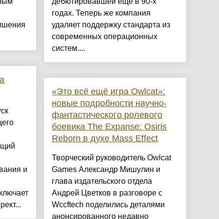
вным
дебютировавшей ещё в 90-х
годах. Теперь же компания
лишения
удаляет поддержку стандарта из
современных операционных
систем....
ка
«Это всё ещё игра Owlcat»:
новые подробности научно-
ск
фантастического ролевого
щего
боевика The Expanse: Osiris
Reborn в духе Mass Effect
ющий
Творческий руководитель Owlcat
вания и
Games Александр Мишулин и
глава издательского отдела
включает
Андрей Цветков в разговоре с
рект...
Wccftech поделились деталями
анонсированного недавно