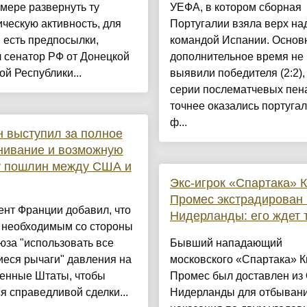
мере развернуть ту
УЕФА, в котором сборная
ческую активность, для
Португалии взяла верх на
 есть предпосылки,
командой Испании. Основ
 сенатор РФ от Донецкой
дополнительное время не
й Республики...
выявили победителя (2:2), 
серии послематчевых пен
точнее оказались португа
ф...
 выступил за полное
нивание и возможную
у пошлин между США и
Экс-игрок «Спартака» 
Промес экстрадирован 
нт Франции добавил, что
Нидерланды: его ждет
т необходимым со стороны
за "использовать все
Бывший нападающий
еся рычаги" давления на
московского «Спартака» 
енные Штаты, чтобы
Промес был доставлен из
я справедливой сделки...
Нидерланды для отбыван