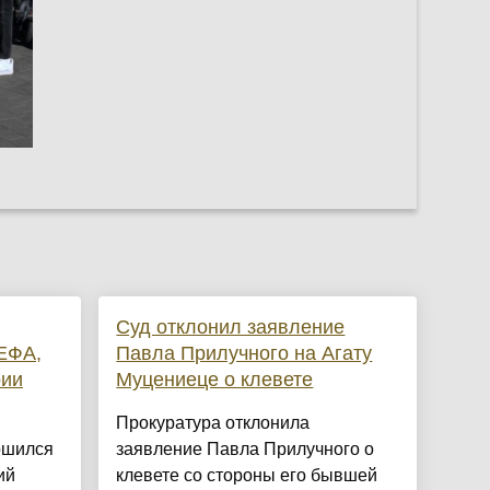
Суд отклонил заявление
ЕФА,
Павла Прилучного на Агату
рии
Муцениеце о клевете
Прокуратура отклонила
ршился
заявление Павла Прилучного о
ий
клевете со стороны его бывшей