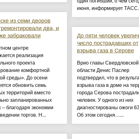
один погибший, о чем сего
июня, информирует ТАСС..
ске из семи дворов
тремонтировали два, и
же забраковали
До пяти человек увели
число пострадавших от
тном центре
взрыва газа в Серове
жается реализация
льного проекта
Врио главы Свердловской
рование комфортной
области Денис Паслер
ой среды». До осени
подтвердил, что в результ
ется обновить семь
взрыва газа в доме на те
ых территорий вместо
города Серова пострадали
льно запланированных
человек. У одного из них
 – благодаря экономии
диагностированы ожоги 63
ведении торгов. Н...
Об этом сегодня…...