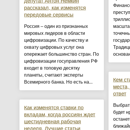
депутат Антон Немкин
Финанс
рассказал, как изменятся
преступ
передовые сервисы
трилли
Россия – один из признанных
масштаб
мировых лидеров в области
точечн
цифровизации. По качеству и
государ
охвату цифровых услуг она
Традиц
опережает большинство стран. По
основан
цифровизации госуправления РФ
входит в топовую десятку
планеты, считают эксперты
Кем ст
Всемирного банка. Но есть на...
места,
ответ
Выбрат
Как изменятся ставки по
будет н
вкладам, когда россиян ждет
останет
шестидневная рабочая
ближайш
неделя. Лучшие статьи