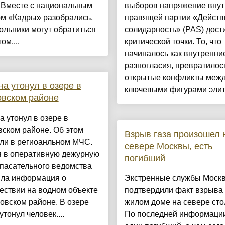
. Вместе с национальным
выборов напряжение внут
ом «Кадры» разобрались,
правящей партии «Действ
ольники могут обратиться
солидарность» (PAS) дост
ом....
критической точки. То, что
начиналось как внутренни
разногласия, превратилос
открытые конфликты меж
а утонул в озере в
ключевыми фигурами элит
вском районе
 утонул в озере в
ском районе. Об этом
Взрыв газа произошел 
ли в региоанльном МЧС.
севере Москвы, есть
я в оперативную дежурную
погибший
пасательного ведомства
ила информация о
Экстренные службы Моск
ествии на водном объекте
подтвердили факт взрыва 
овском районе. В озере
жилом доме на севере сто
утонул человек....
По последней информации