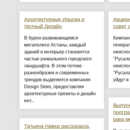
Архитектурные Изыски и
Акцион
Уютный Дизайн
совет 
​В бурно развивающемся
Компан
мегаполисе Астаны, каждый
генерал
зданий и интерьер становятся
неиспо
частью уникального городского
"Русал
ландшафта. В этом потоке
неиспо
разнообразия и современных
"Русал
трендов выделяется компания
уйдут в 
Design Store, предоставляя
архитектурные проекты и дизайн
инт...
Выпус
програ
рака м
Татьяна Навка рассказала,