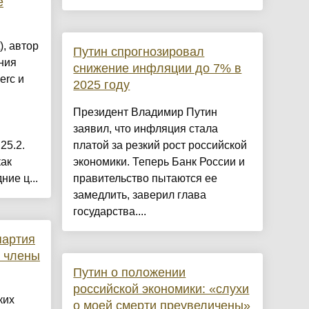
e
, автор
Путин спрогнозировал
ния
снижение инфляции до 7% в
erc и
2025 году
Президент Владимир Путин
заявил, что инфляция стала
25.2.
платой за резкий рост российской
как
экономики. Теперь Банк России и
ние ц...
правительство пытаются ее
замедлить, заверил глава
государства....
партия
, члены
Путин о положении
российской экономики: «слухи
ких
о моей смерти преувеличены»