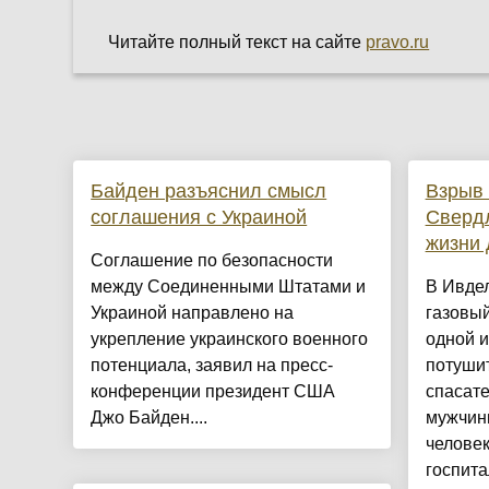
Читайте полный текст на сайте
pravo.ru
Байден разъяснил смысл
Взрыв 
соглашения с Украиной
Свердл
жизни 
Соглашение по безопасности
между Соединенными Штатами и
В Ивде
Украиной направлено на
газовый
укрепление украинского военного
одной и
потенциала, заявил на пресс-
потушит
конференции президент США
спасате
Джо Байден....
мужчин
человек
госпита