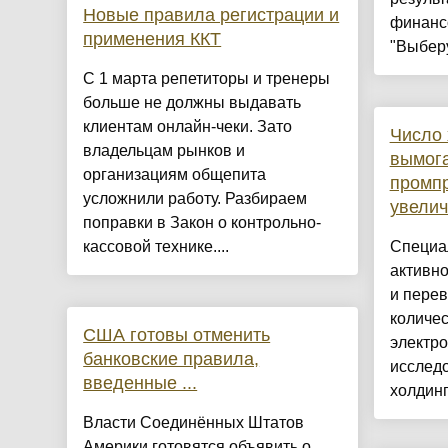
Новые правила регистрации и
финанс
применения ККТ
"Выберу.
С 1 марта репетиторы и тренеры
больше не должны выдавать
клиентам онлайн-чеки. Зато
Число 
владельцам рынков и
вымога
организациям общепита
промп
усложнили работу. Разбираем
увелич
поправки в Закон о контрольно-
кассовой технике....
Специа
активн
и пере
количе
США готовы отменить
электро
банковские правила,
исслед
введенные ...
холдинг
Власти Соединённых Штатов
Америки готовятся объявить о