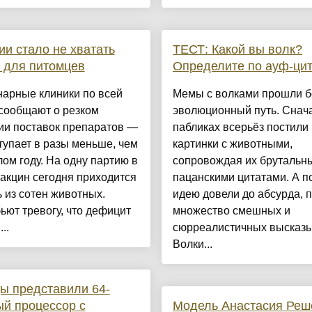
ии стало не хватать
ТЕСТ: Какой вы волк?
 для питомцев
Определите по ауф-цит
нарные клиники по всей
Мемы с волками прошли 
сообщают о резком
эволюционный путь. Снач
ии поставок препаратов —
пабликах всерьёз постили
тупает в разы меньше, чем
картинки с животными,
ом году. На одну партию в
сопровождая их брутальн
акцин сегодня приходится
пацанскими цитатами. А п
 из сотен животных.
идею довели до абсурда, 
ьют тревогу, что дефицит
множество смешных и
..
сюрреалистичных высказы
Волки...
ы представили 64-
й процессор с
Модель Анастасия Реш