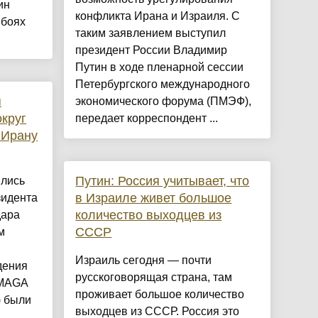
ин
конфликта Ирана и Израиля. С
 боях
таким заявлением выступил
президент России Владимир
Путин в ходе пленарной сессии
Петербургского международного
я
экономического форума (ПМЭФ),
круг
передает корреспондент ...
 Ирану
Путин: Россия учитывает, что
лись
в Израиле живет большое
зидента
количество выходцев из
дара
СССР
м
Израиль сегодня — почти
дения
русскоговорящая страна, там
 MAGA
проживает большое количество
) были
выходцев из СССР. Россия это