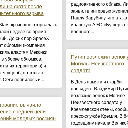
радиоактивного облака. Л
ли на фото после
заявил в интервью журнал
ительного взрыва
Павлу Зарубину, что атака
Starship мощно взорвалась
иранскую АЭС «Бушер» не
шлой неделе во время
военного...
ий. До сих пор SpaceX
т обломки (компания
жила властям Мексики
Путин возложил венок 
в уборке обломков,
Могилы Неизвестного
 на их территорию) и
солдата
ет ущерб, но только
в Сети появилось и...
В День памяти и скорби
президент Владимир Пути
возложил венок к Могиле
Неизвестного солдата у
дование выявило
Кремлевской стены, сооб
ение средней цели
пресс-службе Кремля. В 8
ений молодых россиян
годовщину начала Велико