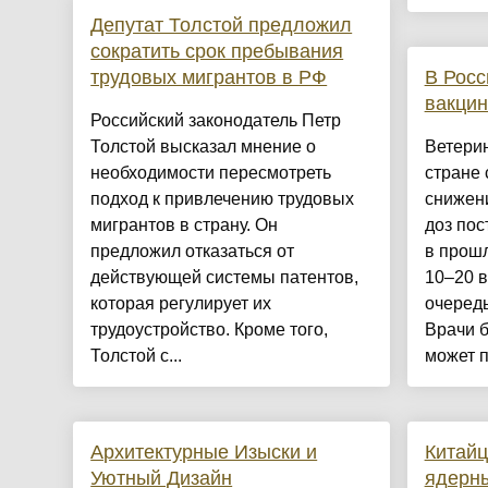
Депутат Толстой предложил
сократить срок пребывания
трудовых мигрантов в РФ
В Росс
вакцин
Российский законодатель Петр
Толстой высказал мнение о
Ветери
необходимости пересмотреть
стране 
подход к привлечению трудовых
снижен
мигрантов в страну. Он
доз пос
предложил отказаться от
в прошл
действующей системы патентов,
10–20 в
которая регулирует их
очередь
трудоустройство. Кроме того,
Врачи б
Толстой с...
может п.
Архитектурные Изыски и
Китайц
Уютный Дизайн
ядерны