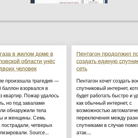
газа в жилом доме в
Пентагон продолжил п
овской области унёс
создать единую спутни
двоих человек
сеть
ле произошла трагедия —
Пентагон хочет создать в
 баллон взорвался в
спутниковый интернет, ко
з квартир. Пожар удалось
будет работать быстро и у
ь, но под завалами
как обычный интернет, с
ли обнаружили тела
возможностью автоматиче
ы и женщины. Семь
переключения между раз
 пострадали, четверых
спутниками в случае поме
лизировали. Source...
атак....