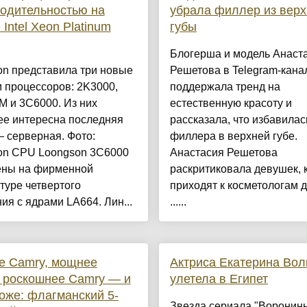
одительностью на
убрала филлер из вер
 Intel Xeon Platinum
губы
Блогерша и модель Анаст
on представила три новые
Решетова в Telegram-кана
 процессоров: 2K3000,
поддержала тренд на
 и 3C6000. Из них
естественную красоту и
ее интересна последняя
рассказала, что избавилас
 серверная. Фото:
филлера в верхней губе.
on CPU Loongson 3C6000
Анастасия Решетова
ены на фирменной
раскритиковала девушек, 
туре четвертого
приходят к косметологам д
ия с ядрами LA664. Лин...
......
е Camry, мощнее
Актриса Екатерина Вол
 роскошнее Camry — и
улетела в Египет
оже: флагманский 5-
Звезда сериала "Воронин