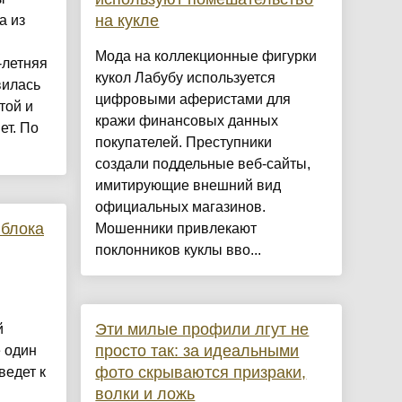
на кукле
а из
Мода на коллекционные фигурки
-летняя
кукол Лабубу используется
вилась
цифровыми аферистами для
той и
кражи финансовых данных
ет. По
покупателей. Преступники
создали поддельные веб-сайты,
имитирующие внешний вид
официальных магазинов.
 блока
Мошенники привлекают
поклонников куклы вво...
Эти милые профили лгут не
й
просто так: за идеальными
е один
фото скрываются призраки,
ведет к
волки и ложь