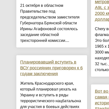
метров
21 октября в областном
A9L с 
Правительстве под
2000 к
председательством заместителя
долла
Губернатора Брянской области
Ирины Агафоновой состоялось
Chery 
заседание областной
флагман
трехсторонней комиссии....
Это бо
1965 х 
3000 мм
находят
Планировавший вступить в
32 тыс.
ВСУ россиянин приговорен к 6
столько 
годам заключения
Житель Краснодарского края,
который планировал уехать на
Вот во
Украину и вступить в ряды
самая 
террористического нацбатальона
истори
для участия в боевых действиях
Starsh