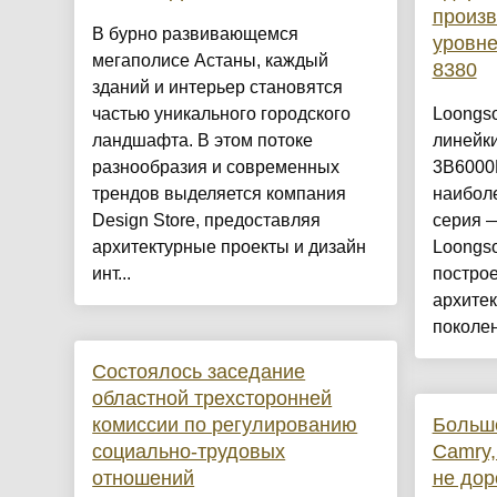
произв
​В бурно развивающемся
уровне
мегаполисе Астаны, каждый
8380
зданий и интерьер становятся
частью уникального городского
Loongs
ландшафта. В этом потоке
линейки
разнообразия и современных
3B6000M
трендов выделяется компания
наибол
Design Store, предоставляя
серия —
архитектурные проекты и дизайн
Loongs
инт...
постро
архитек
поколен
Состоялось заседание
областной трехсторонней
комиссии по регулированию
Больш
социально-трудовых
Camry,
отношений
не дор