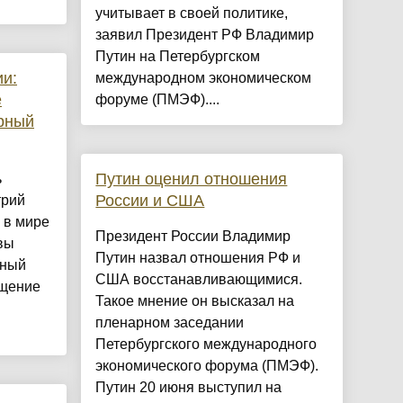
учитывает в своей политике,
заявил Президент РФ Владимир
Путин на Петербургском
и:
международном экономическом
е
форуме (ПМЭФ)....
рный
Путин оценил отношения
ь
России и США
трий
 в мире
Президент России Владимир
вы
Путин назвал отношения РФ и
рный
США восстанавливающимися.
бщение
Такое мнение он высказал на
пленарном заседании
Петербургского международного
экономического форума (ПМЭФ).
Путин 20 июня выступил на