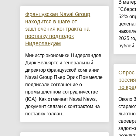
В мате
"Сберст
Французская Naval Group
52% оп
находится в шаге от
целена
заключения контракта на
накопле
поставку подлодок
2025 го
Нидерландам
рублей..
Министр экономики Нидерландов
Дирк Бельяртс и генеральный
директор французской компании
Опрос 
Naval Group Пьер Эрик Поммелле
россия
подписали соглашение о
по кре
промышленном сотрудничестве
(ICA). Как отмечает Naval News,
Около 
документ связан с контрактом на
стараю
поставку голлан...
льготно
своевр
задолже
резуль