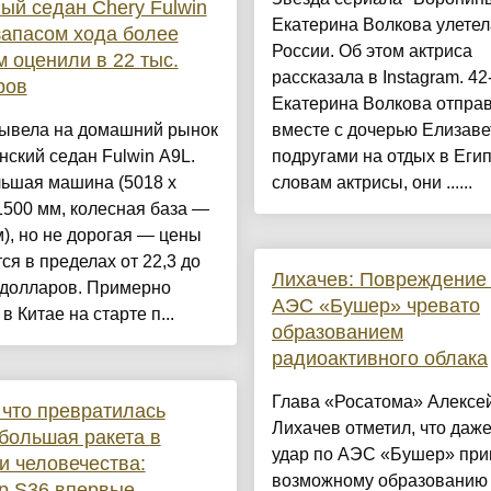
ый седан Chery Fulwin
Екатерина Волкова улетел
запасом хода более
России. Об этом актриса
м оценили в 22 тыс.
рассказала в Instagram. 42
ров
Екатерина Волкова отпра
вывела на домашний рынок
вместе с дочерью Елизаве
ский седан Fulwin A9L.
подругами на отдых в Егип
льшая машина (5018 х
словам актрисы, они ......
1500 мм, колесная база —
), но не дорогая — цены
ся в пределах от 22,3 до
Лихачев: Повреждение
 долларов. Примерно
АЭС «Бушер» чревато
в Китае на старте п...
образованием
радиоактивного облака
Глава «Росатома» Алексе
 что превратилась
Лихачев отметил, что даж
большая ракета в
удар по АЭС «Бушер» при
и человечества:
возможному образованию
ip S36 впервые