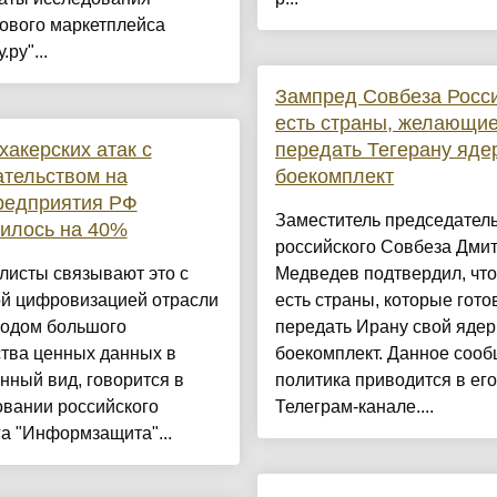
ового маркетплейса
ру"...
Зампред Совбеза Росси
есть страны, желающи
хакерских атак с
передать Тегерану яде
тельством на
боекомплект
редприятия РФ
Заместитель председател
илось на 40%
российского Совбеза Дми
листы связывают это с
Медведев подтвердил, что
ой цифровизацией отрасли
есть страны, которые гото
водом большого
передать Ирану свой яде
ства ценных данных в
боекомплект. Данное соо
нный вид, говорится в
политика приводится в его
овании российского
Телеграм-канале....
а "Информзащита"...