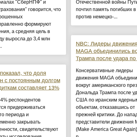
риалах "СберНПФ" и
Отечественной войны Пут
рахования" говорится, что
почтил память погибших в
рошенных
против немецко-...
правленно формируют
ния, а средняя цель в
ду выросла до 3,4 млн
NBC: Лидеры движени
.
MAGA объединились во
Трампа после удара по
Консервативные лидеры
показал, что доля
движения MAGA объедини
н с постоянным долгом
вокруг американского пре
диткам составляет 13%
Дональда Трампа после у
34% респондентов
США по иранским ядерны
тся придерживаться
объектам, отказавшись от
го периода и
прежней критики. До напа
еменно закрывать
представители движения
нности, свидетельствуют
(Make America Great Again
таты исследования
р...