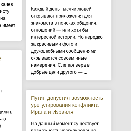
ихачев
Каждый день тысячи людей
исту
открывают приложения для
 на
знакомств в поисках общения,
 имеет
отношений — или хотя бы
интересной истории. Но нередко
за красивыми фото и
дружелюбными сообщениями
у
скрываются совсем иные
намерения. Слепая вера в
добрые цели другого — ...
н
Путин допустил возможность
урегулирования конфликта
Ирана и Израиля
щили в
4-ю
На данный момент существует
й
возможность урегулирования