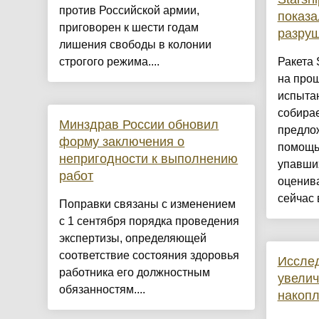
против Российской армии,
показа
приговорен к шести годам
разруш
лишения свободы в колонии
строгого режима....
Ракета 
на про
испытан
собирае
Минздрав России обновил
предло
форму заключения о
помощь 
непригодности к выполнению
упавших
работ
оценива
сейчас 
Поправки связаны с изменением
с 1 сентября порядка проведения
экспертизы, определяющей
соответствие состояния здоровья
Иссле
работника его должностным
увелич
обязанностям....
накопл