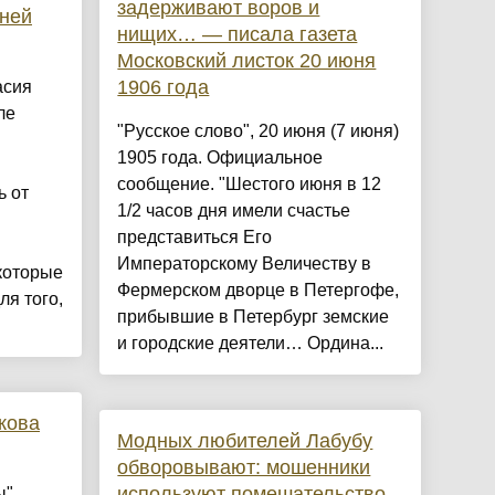
задерживают воров и
хней
нищих… — писала газета
Московский листок 20 июня
1906 года
асия
ле
"Русское слово", 20 июня (7 июня)
1905 года. Официальное
сообщение. "Шестого июня в 12
ь от
1/2 часов дня имели счастье
представиться Его
Императорскому Величеству в
которые
Фермерском дворце в Петергофе,
ля того,
прибывшие в Петербург земские
и городские деятели… Ордина...
кова
Модных любителей Лабубу
обворовывают: мошенники
используют помешательство
ы"