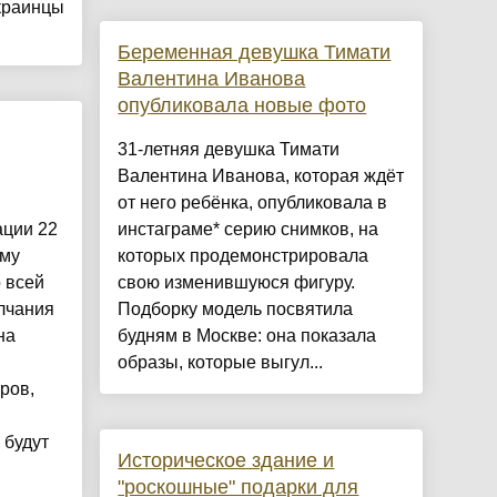
краинцы
Беременная девушка Тимати
Валентина Иванова
опубликовала новые фото
31-летняя девушка Тимати
Валентина Иванова, которая ждёт
от него ребёнка, опубликовала в
ции 22
инстаграме* серию снимков, на
ому
которых продемонстрировала
 всей
свою изменившуюся фигуру.
лчания
Подборку модель посвятила
на
будням в Москве: она показала
образы, которые выгул...
ров,
 будут
Историческое здание и
"роскошные" подарки для