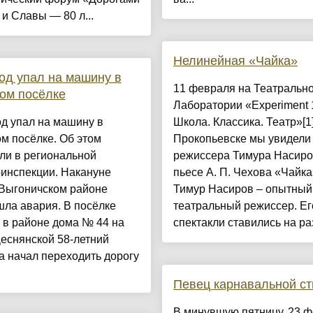
и Славы — 80 л...
Нелинейная «Чайка»
д упал на машину в
11 февраля на Театральн
ом посёлке
Лаборатории «Experiment 
д упал на машину в
Школа. Классика. Театр»[1]
м посёлке. Об этом
Прокопьевске мы увидели 
ли в региональной
режиссера Тимура Насиро
оинспекции. Накануне
пьесе А. П. Чехова «Чайка
 Выгоничском районе
Тимур Насиров – опытный
ла авария. В посёлке
театральный режиссер. Ег
 в районе дома № 44 на
спектакли ставились на раз
еснянской 58-летний
 начал переходить дорогу
Певец карнавальной ст
В минувшую пятницу, 23 ф