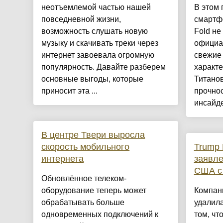
неотъемлемой частью нашей
В этом 
повседневной жизни,
смартфо
возможность слушать новую
Fold не
музыку и скачивать треки через
официа
интернет завоевала огромную
свежие
популярность. Давайте разберем
характе
основные выгоды, которые
Титано
приносит эта ...
прочно
инсайде
В центре Твери выросла
скорость мобильного
Trump 
интернета
заявле
США с
Обновлённое телеком-
оборудование теперь может
Компани
обрабатывать больше
удалила
одновременных подключений к
том, чт