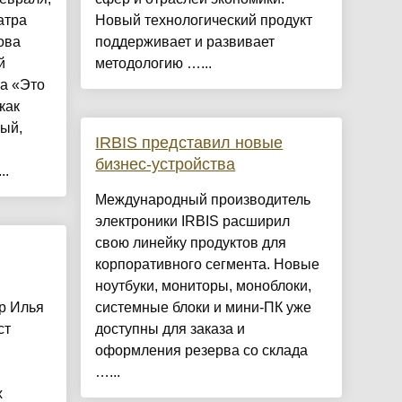
атра
Новый технологический продукт
ова
поддерживает и развивает
й
методологию …...
а «Это
как
ый,
IRBIS представил новые
бизнес-устройства
..
Международный производитель
электроники IRBIS расширил
свою линейку продуктов для
корпоративного сегмента. Новые
ноутбуки, мониторы, моноблоки,
р Илья
системные блоки и мини-ПК уже
ст
доступны для заказа и
оформления резерва со склада
…...
х