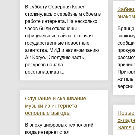
В субботу Северная Корея
Забивш
столкнулась с серьёзным сбоем в
знаком
работе интернета. На несколько
часов были отключены
Брянца,
официальные сайты, включая
знакому
государственные новостные
сообщи
агентства, МИД и авиакомпанию
прокура
Air Koryo. К полудню часть
рассмот
ресурсов начала
причин
восстанавливат...
Пригов
житель 
версии 
Слушание и скачивание
музыки из интернета
основные выгоды
Новые 
склад
В эпоху цифровых технологий,
Samsun
когда интернет стал