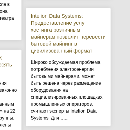
кла в
иона
Intelion Data Systems:
театра
Предоставление услуг
хостинга розничным
майнерам позволит перевести
бытовой майнинг в
цивилизованный формат
К
Широко обсуждаемая проблема
есять
потребления электроэнергии
бытовыми майнерами, может
ния
быть решена через размещение
законно
оборудования на
специализированных площадках
данным
промышленных операторов,
» на 22
считают эксперты Intelion Data
руппы,
Systems. Для …...
влены