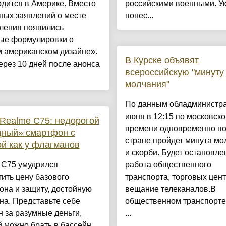
дится в Америке. Вместо
российскими военными. У
ных заявлений о месте
понес...
вления появились
ые формулировки о
м американском дизайне».
В Курске объявят
ерез 10 дней после анонса
всероссийскую "минуту
молчания"
По данным обладминистра
июня в 12:15 по московск
Realme C75: недорогой
времени одновременно по
дный» смартфон с
стране пройдет минута мо
й как у флагманов
и скорби. Будет остановле
 C75 умудрился
работа общественного
ить цену базового
транспорта, торговых цент
на и защиту, достойную
вещание телеканалов.В
на. Представьте себе
общественном транспорте
 за разумные деньги,
...
 можно брать в бассейн