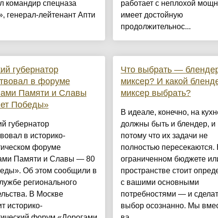
л командир спецназа
работает с неплохой мощн
, генерал-лейтенант Апти
имеет достойную
продолжительнос...
ий губернатор
Что выбрать — бленде
твовал в форуме
миксер? И какой бленд
гами Памяти и Славы
миксер выбрать?
лет Победы»
В идеале, конечно, на кухн
ий губернатор
должны быть и блендер, и 
вовал в историко-
потому что их задачи не
тическом форуме
полностью пересекаются. 
ами Памяти и Славы — 80
ограниченном бюджете ил
еды». Об этом сообщили в
пространстве стоит опред
лужбе регионального
с вашими основными
льства. В Москве
потребностями — и сдела
т историко-
выбор осознанно. Мы вмес
тический форум «Дорогами
ва...