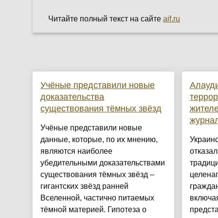
Читайте полный текст на сайте
aif.ru
Учёные представили новые
Алауди
доказательства
террор
существования тёмных звёзд
жителе
журна
Учёные представили новые
данные, которые, по их мнению,
Украин
являются наиболее
отказал
убедительными доказательствами
традиц
существования тёмных звёзд –
целена
гигантских звёзд ранней
граждан
Вселенной, частично питаемых
включа
тёмной материей. Гипотеза о
предст