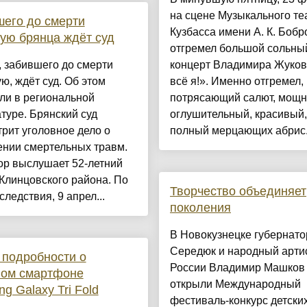
на сцене Музыкального те
его до смерти
Кузбасса имени А. К. Бобр
ую брянца ждёт суд
отгремел большой сольны
 забившего до смерти
концерт Владимира Жуков
ю, ждёт суд. Об этом
всё я!». Именно отгремел, 
ли в региональной
потрясающий салют, мощн
туре. Брянский суд
оглушительный, красивый,
рит уголовное дело о
полный мерцающих абрис.
ении смертельных травм.
ор выслушает 52-летний
Клинцовского района. По
Творчество объединяет
следствия, 9 апрел...
поколения
В Новокузнецке губернато
Середюк и народный арти
подробности о
России Владимир Машков
ном смартфоне
открыли Международный
g Galaxy Tri Fold
фестиваль-конкурс детски