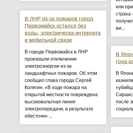
или при
страха
В ЛНР из-за пожаров город
получи
Первомайск остался без
ви...
воды, электрическа интернета
и мобильной связи
В городе Первомайск в ЛНР
В Япон
произошли отключения
года к
электроэнергии из-за
ландшафтных пожаров. Об этом
В Япони
сообщил глава города Сергей
казнили
Колягин. «В ходе пожара на
«убийца
открытой местности повреждена
Сираиси
высоковольтная линия
после з
электропередачи, в результате
социаль
обесточен ...