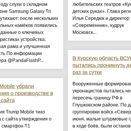
году слухи о складном
любительских театров «Ку
не Samsung Galaxy Tri
детских руках». Глава рег
 утихают: после нескольких
Илья Середюк и директор 
льных намёков появились
«Современник», худрук
 данные о ключевых
Московск...
ристиках устройства.
вая рама и улучшенная
сть По информации
В Курскую область ВСУ
ра @PandaFlashP...
пытались проникнуть д
раз за сутки
Вооруженные формирова
Mobile убрали
укронацистов пытались не
ния о производстве в
пересечь границу РФ в
 сайта
Глушковском районе. По 
я Trump Mobile тихо
группировки войск «Север
 с сайта утверждения о
июня, малые штурмовые г
о смартфон T1
в ходе боёв, были остано