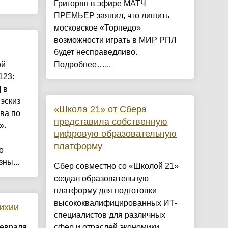
Григорян в эфире МАТЧ
ПРЕМЬЕР заявил, что лишить
московское «Торпедо»
возможности играть в МИР РПЛ
будет несправедливо.
ой
Подробнее…...
123:
 в
эскиз
«Школа 21» от Сбера
ва по
представила собственную
».
цифровую образовательную
платформу
о
ны...
Сбер совместно со «Школой 21»
создал образовательную
платформу для подготовки
высококвалифицированных ИТ-
ихии
специалистов для различных
евраля,
сфер и отраслей экономики.