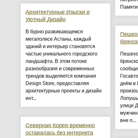
Памяти 
Архитектурные Изыски и
Уютный Дизайн
​В бурно развивающемся
Пешехо
мегаполисе Астаны, каждый
брянск
зданий и интерьер становятся
частью уникального городского
Пешехо
ландшафта. В этом потоке
брянско
разнообразия и современных
сообщи
трендов выделяется компания
Госавт
Design Store, предоставляя
днём в
архитектурные проекты и дизайн
произош
инт...
Лопушь
улице Д
мужчина
вне п...
Северная Корея временно
оставалась без интернета