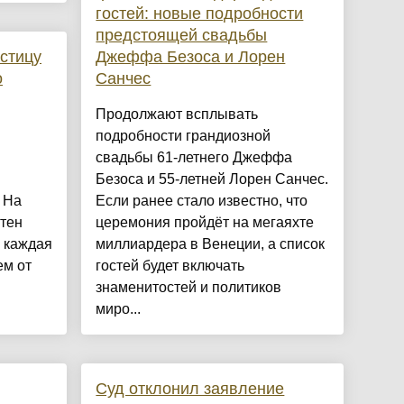
гостей: новые подробности
предстоящей свадьбы
астицу
Джеффа Безоса и Лорен
о
Санчес
Продолжают всплывать
подробности грандиозной
свадьбы 61-летнего Джеффа
Безоса и 55-летней Лорен Санчес.
 На
Если ранее стало известно, что
стен
церемония пройдёт на мегаяхте
, каждая
миллиардера в Венеции, а список
ем от
гостей будет включать
знаменитостей и политиков
миро...
Суд отклонил заявление