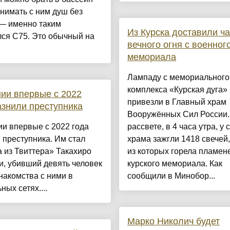
нимать с ним душ без
 — именно таким
Из Курска доставили ч
лся C75. Это обычный на
вечного огня с военног
мемориала
Лампаду с мемориального
комплекса «Курская дуга»
ии впервые с 2022
привезли в Главный храм
азнили преступника
Вооружённых Сил России.
и впервые с 2022 года
рассвете, в 4 часа утра, у 
 преступника. Им стал
храма зажгли 1418 свечей
 из Твиттера» Такахиро
из которых горела пламен
, убивший девять человек
курского мемориала. Как
накомства с ними в
сообщили в Минобор...
ных сетях....
Марко Николич будет