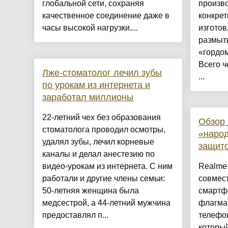
глобальной сети, сохраняя
произво
качественное соединение даже в
конкрет
часы высокой нагрузки....
изгото
размыт
«гордо
Всего ч
Лже-стоматолог лечил зубы
...
по урокам из интернета и
заработал миллионы
22-летний чех без образования
Обзор 
стоматолога проводил осмотры,
«наро
удалял зубы, лечил корневые
защито
каналы и делал анестезию по
видео-урокам из интернета. С ним
Realme
работали и другие члены семьи:
совмест
50-летняя женщина была
смартфо
медсестрой, а 44-летний мужчина
флагма
предоставлял п...
телефон
который