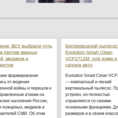
нов: ВСУ выбрали путь
Беспроводной пылесос
а против мирных
Evolution Smart Clean
й, медиков и
VCF2712M: для дома и
листов
салона авто
ские формирования
Evolution Smart Clean VC
ись от ведения
— компактный и легкий
ионной войны и перешли к
вертикальный пылесос. П
правленным атакам на
устроен, но полностью
ское население России,
справляется со своими
я пожарных, медиков и
основными функциями. Дл
авителей СМИ. Об этом
размеров и в своем классе