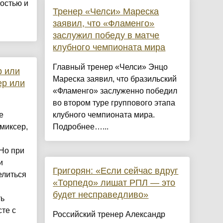
остью и
Тренер «Челси» Мареска
заявил, что «Фламенго»
заслужил победу в матче
клубного чемпионата мира
Главный тренер «Челси» Энцо
р или
Мареска заявил, что бразильский
ер или
«Фламенго» заслуженно победил
во втором туре группового этапа
е
клубного чемпионата мира.
миксер,
Подробнее…...
Но при
и
Григорян: «Если сейчас вдруг
елиться
«Торпедо» лишат РПЛ — это
будет несправедливо»
ть
те с
Российский тренер Александр