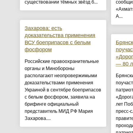
существовании тёмных звёзд б...
сообщи
«Ахмат»
А...
Захарова: есть
доказательства применения
ВСУ боеприпасов с белым
Брянск
фосфором
поучас
«Доро
Российские правоохранительные
— 80 
органы и Минобороны
располагают неопровержимыми
Брянск
доказательствами применения
поучаст
Украиной в сентябре боеприпасов
патрио
с белым фосфором, заявила на
«Дорог
брифинге официальный
лет Поб
представитель МИД РФ Мария
пресс-с
Захарова....
правите
проходи
патрио