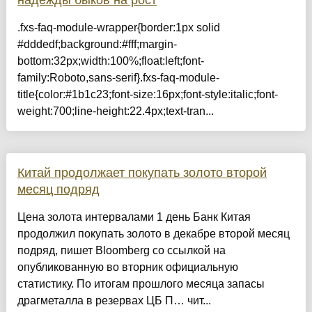
надежды быков на рост
.fxs-faq-module-wrapper{border:1px solid
#dddedf;background:#fff;margin-
bottom:32px;width:100%;float:left;font-
family:Roboto,sans-serif}.fxs-faq-module-
title{color:#1b1c23;font-size:16px;font-style:italic;font-
weight:700;line-height:22.4px;text-tran...
Китай продолжает покупать золото второй
месяц подряд
Цена золота интервалами 1 день Банк Китая
продолжил покупать золото в декабре второй месяц
подряд, пишет Bloomberg со ссылкой на
опубликованную во вторник официальную
статистику. По итогам прошлого месяца запасы
драгметалла в резервах ЦБ П… чит...