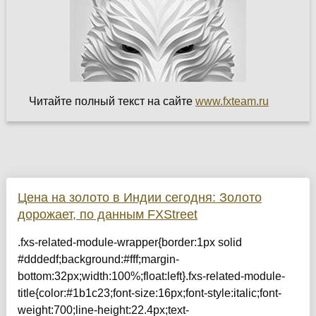
Читайте полный текст на сайте
www.fxteam.ru
Цена на золото в Индии сегодня: Золото
дорожает, по данным FXStreet
.fxs-related-module-wrapper{border:1px solid
#dddedf;background:#fff;margin-
bottom:32px;width:100%;float:left}.fxs-related-module-
title{color:#1b1c23;font-size:16px;font-style:italic;font-
weight:700;line-height:22.4px;text-