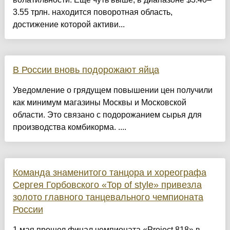
3.55 трлн. находится поворотная область,
достижение которой активи...
В России вновь подорожают яйца
Уведомление о грядущем повышении цен получили
как минимум магазины Москвы и Московской
области. Это связано с подорожанием сырья для
производства комбикорма. ....
Команда знаменитого танцора и хореографа
Сергея Горбовского «Top of style» привезла
золото главного танцевального чемпионата
России
1 мая прошел финал чемпионата «Project 818» в