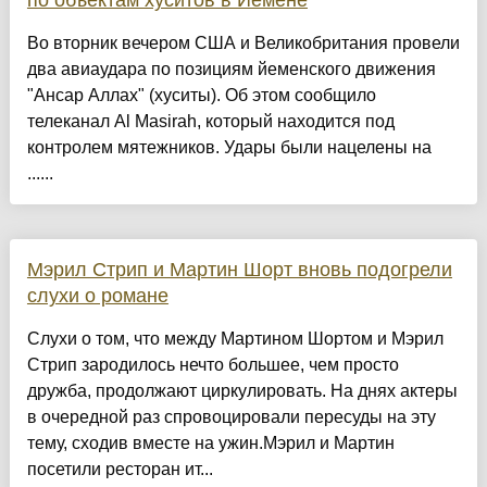
по объектам хуситов в Йемене
Во вторник вечером США и Великобритания провели
два авиаудара по позициям йеменского движения
"Ансар Аллах" (хуситы). Об этом сообщило
телеканал Al Masirah, который находится под
контролем мятежников. Удары были нацелены на
......
Мэрил Стрип и Мартин Шорт вновь подогрели
слухи о романе
Слухи о том, что между Мартином Шортом и Мэрил
Стрип зародилось нечто большее, чем просто
дружба, продолжают циркулировать. На днях актеры
в очередной раз спровоцировали пересуды на эту
тему, сходив вместе на ужин.Мэрил и Мартин
посетили ресторан ит...