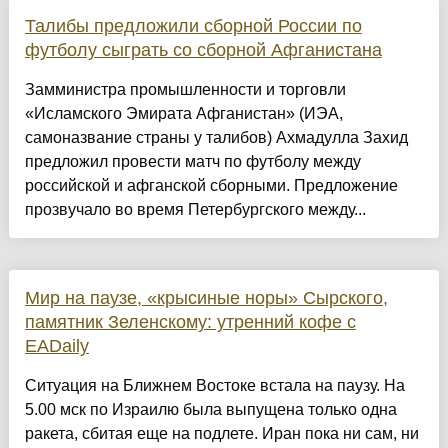
Талибы предложили сборной России по
футболу сыграть со сборной Афганистана
Замминистра промышленности и торговли
«Исламского Эмирата Афганистан» (ИЭА,
самоназвание страны у талибов) Ахмадулла Захид
предложил провести матч по футболу между
российской и афганской сборными. Предложение
прозвучало во время Петербургского между...
Мир на паузе, «крысиные норы» Сырского,
памятник Зеленскому: утренний кофе с
EADaily
Ситуация на Ближнем Востоке встала на паузу. На
5.00 мск по Израилю была выпущена только одна
ракета, сбитая еще на подлете. Иран пока ни сам, ни