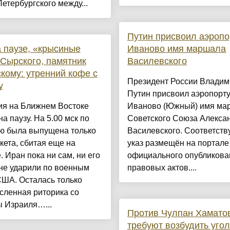
етербургского между...
Путин присвоил аэропо
 паузе, «крысиные
Иваново имя маршала
Сырского, памятник
Василевского
кому: утренний кофе с
Президент России Владим
y
Путин присвоил аэропорт
ия на Ближнем Востоке
Иваново (Южный) имя ма
на паузу. На 5.00 мск по
Советского Союза Алекса
ю была выпущена только
Василевского. Соответст
кета, сбитая еще на
указ размещён на портале
. Иран пока ни сам, ни его
официального опубликова
не ударили по военным
правовых актов....
США. Осталась только
сленная риторика со
ы Израиля…...
Против Чулпан Хамато
требуют возбудить уго