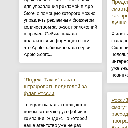
Предс
для управления рекламой в App
смартф
Store, с помощью которого можно
как пр
управлять рекламным бюджетом,
лучше 
количеством загрузок приложений
и прочее. Сейчас начала
Xiaomi
появляться информация о том,
складно
что Apple заблокировала сервис
Сюрпри
Apple Searc...
недель 
интере
уже зна
новинка.
"Яндекс.Такси" начал
штрафовать водителей за
флаг России
Россий
Telegram-каналы сообщают о
смогут
новом всплеске русофобии в
расхо
компании "Яндекс", о которой
програ
наше агентство уже не раз
Benzub