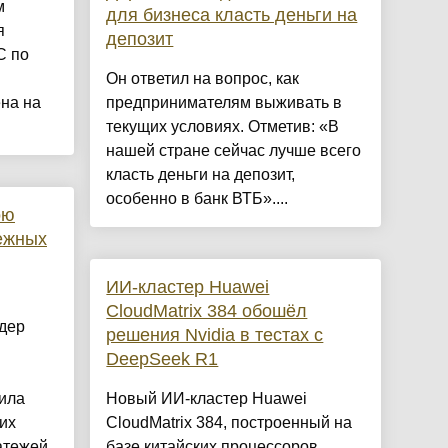
м
для бизнеса класть деньги на
я
депозит
С по
Он ответил на вопрос, как
на на
предпринимателям выживать в
текущих условиях. Отметив: «В
нашей стране сейчас лучше всего
класть деньги на депозит,
особенно в банк ВТБ»....
ою
ежных
ИИ-кластер Huawei
CloudMatrix 384 обошёл
дер
решения Nvidia в тестах с
DeepSeek R1
ила
Новый ИИ-кластер Huawei
их
CloudMatrix 384, построенный на
атежей
базе китайских процессоров