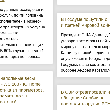
но данным исследования
Услуг», почти половина
В Госдуме пошутили о 
сполнителей в бизнес-
и третьей мировой вой
е транспортных услуг на
рме — это
Президент США Дональд 
иниматели,
уговорил все страны пойт
оятельно выполняющие
мировую — на третью мир
 В 60% случаев средний
Картинку с такой подпись
автопарка не превы...
опубликовал в Telegram де
Госдумы, глава комитета п
обороне Андрей Картаполов
 напольные весы
s PWS 1837 IQ Home:
стика 14 параметров,
В СВР отреагировали 
памяти до 20
обещание Сербии не
вателей
поставлять оружие ВСУ