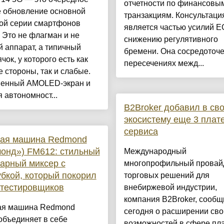
отчетности по финансовы
е обновление основной
транзакциям. Консультаци
ой серии смартфонов
является частью усилий Е
 Это не флагман и не
снижению регулятивного
 аппарат, а типичный
бремени. Она сосредоточе
чок, у которого есть как
пересечениях межд...
 стороны, так и слабые.
венный AMOLED-экран и
 автономност...
B2Broker добавил в св
экосистему еще 3 плат
сервиса
ная машина Redmond
онд») FM612: стильный
Международный
арный миксер с
многопрофильный провай
бкой, который покорил
торговых решений для
 тестировщиков
внебиржевой индустрии,
компания B2Broker, сообщ
ая машина Redmond
сегодня о расширении сво
объединяет в себе
возможностей в сфере пл