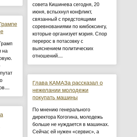
совета Кишинева сегодня, 20
июня, вспыхнул конфликт,
связанный с предстоящими
Трампе
соревнованиями по кикбоксингу,
не
которые организует мэрия. Спор
перерос в потасовку с
Трамп
выяснением политических
и на
отношений....
овую.
ю
путат
о
Глава КАМАЗа рассказал о
....
нежелании молодежи
покупать машины
По мнению генерального
на
директора Когогина, молодежь
больше не нуждается в машинах.
Сейчас ей нужен «сервис», а