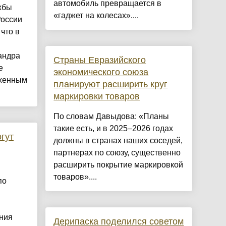
автомобиль превращается в
жбы
«гаджет на колесах»....
России
что в
андра
Страны Евразийского
е
экономического союза
уженным
планируют расширить круг
маркировки товаров
По словам Давыдова: «Планы
такие есть, и в 2025–2026 годах
гут
должны в странах наших соседей,
партнерах по союзу, существенно
расширить покрытие маркировкой
товаров»....
по
ния
Дерипаска поделился советом