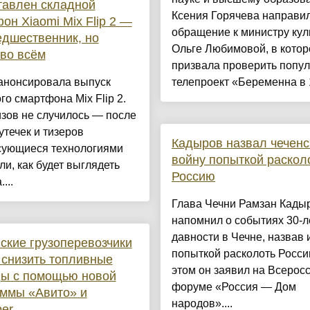
тавлен складной
Ксения Горячева направи
он Xiaomi Mix Flip 2 —
обращение к министру кул
едшественник, но
Ольге Любимовой, в кото
во всём
призвала проверить попу
 анонсировала выпуск
телепроект «Беременна в 1
го смартфона Mix Flip 2.
зов не случилось — после
утечек и тизеров
Кадыров назвал чечен
сующиеся технологиями
войну попыткой раскол
ли, как будет выглядеть
Россию
...
Глава Чечни Рамзан Кады
напомнил о событиях 30-л
давности в Чечне, назвав 
ские грузоперевозчики
попыткой расколоть Росси
 снизить топливные
этом он заявил на Всерос
ды с помощью новой
форуме «Россия — Дом
ммы «Авито» и
народов»....
er