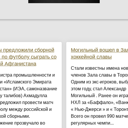
ы предложили сборной
Могильный вошел в За
 по футболу сыграть со
хоккейной славы
ой Афганистана
Стали известны имена но
истра промышленности и
членов Зала славы в Торо
ли «Исламского Эмирата
Одним из экс-игроков, вы
стан» (ИЭА, самоназвание
этом году, стал Александр
у талибов) Ахмадулла
Могильный . Ранее он игра
предложил провести матч
НХЛ за «Баффало», «Ванк
олу между российской и
« Нью-Джерси » и « Торонт
кой сборными.
Всего он провел 990 матче
жение прозвучало во
регулярных чемпи...