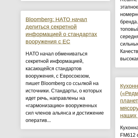
этапно
номерн
Bloomberg: НАТО начал
бренда.
делиться секретной
топовый
информацией о стандартах
середня
вооружения с ЕС
сильные
Качест
НАТО начал обмениваться
высокая
секретной информацией,
касающейся стандартов
вооружения, с Евросоюзом,
пишет Bloomberg со ссылкой на
Кухон
источники. Стандарты, о которых
(«Редм
идет речь, направлены на
планет
«гармонизацию» вооруженных
мясору
сил членов альянса и достижение
наших
оператив...
Кухонн
FM612 