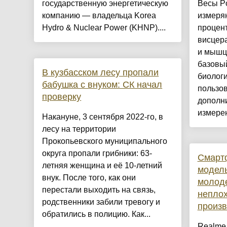
государственную энергетическую
Весы P
компанию — владельца Korea
измеряю
Hydro & Nuclear Power (KHNP)....
процент
висцера
и мышц 
базовый
В кузбасском лесу пропали
биологи
бабушка с внуком: СК начал
пользов
проверку
дополн
измерен
Накануне, 3 сентября 2022-го, в
лесу на территории
Прокопьевского муниципального
округа пропали грибники: 63-
Смартф
летняя женщина и её 10-летний
модель
внук. После того, как они
молод
перестали выходить на связь,
непло
родственники забили тревогу и
произ
обратились в полицию. Как...
Realme