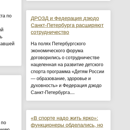
та по
ДРОЗД и Федерация дзюдо
Санкт-Петербурга расширяют
ий
сотрудничество
ь
хавшей
На полях Петербургского
экономического форума
договорились о сотрудничестве
нацеленная на развитие детского
спорта программа «Детям России
— образование, здоровье и
духовность» и Федерация дзюдо
Санкт-Петербурга....
«В спорте надо жить ярко»:
 по
функционеры обделались, но
анию