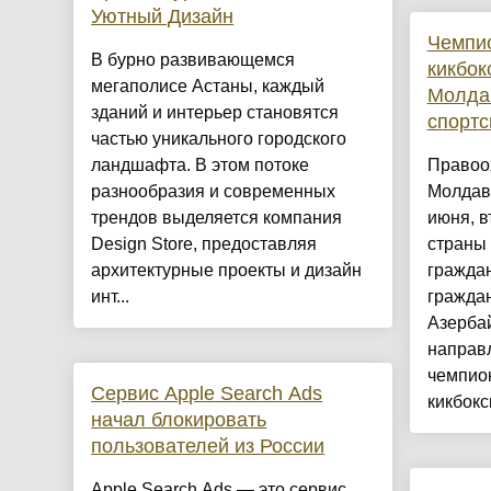
Уютный Дизайн
Чемпи
​В бурно развивающемся
кикбок
мегаполисе Астаны, каждый
Молдав
зданий и интерьер становятся
спорт
частью уникального городского
ландшафта. В этом потоке
Правоо
разнообразия и современных
Молдави
трендов выделяется компания
июня, в
Design Store, предоставляя
страны 
архитектурные проекты и дизайн
граждан
инт...
граждан
Азерба
направл
чемпио
Сервис Apple Search Ads
кикбокси
начал блокировать
пользователей из России
Apple Search Ads — это сервис