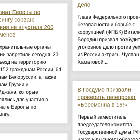
дело
онат Европы по
Глава Федерального проек
сингу сорван:
безопасности и борьбе с
ия не впустила 200
коррупцией (ФПБК) Витал
сменов
Бородин призвал возбудит
хранительные органы
уголовное дело против уе
и запретили сегодня, 23
из России актрисы Чулпан
ъезд на территорию
Хаматовой....
152 гражданам России, 64
ам Белоруссии, а также
ам Грузии и
В Госдуме призвали
йджана, которые
проверить телепроект
ялись для участия в
«Беременна в 16!»
нате Европы по
нгу....
Первый заместитель
председателя комитета
Государственной думы РФ
науке и высшему образов