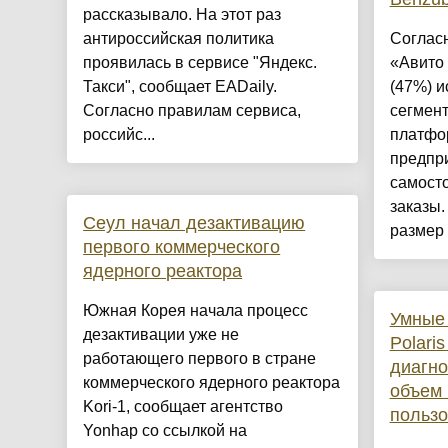
рассказывало. На этот раз
антироссийская политика
Соглас
проявилась в сервисе "Яндекс.
«Авито 
Такси", сообщает EADaily.
(47%) и
Согласно правилам сервиса,
сегмент
российс...
платфо
предпр
самост
заказы.
Сеул начал дезактивацию
размер 
первого коммерческого
ядерного реактора
Южная Корея начала процесс
Умные
дезактивации уже не
Polari
работающего первого в стране
диагно
коммерческого ядерного реактора
объем 
Kori-1, сообщает агентство
пользо
Yonhap со ссылкой на