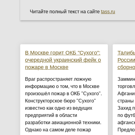
Читайте полный текст на сайте
tass.ru
В Москве горит ОКБ "Сухого":
Талиб
очередной украинский фейк о
России
пожаре в Москве
сборн
Враг распространяет ложную
Заммин
информацию о том, что в Москве
торгов
произошёл пожар в ОКБ "Сухого".
Афгани
Конструкторское бюро "Сухого"
страны 
известно как одно из ведущих
Захид 
предприятий в области
по футб
разработки авиационной техники.
афганс
Однако на самом деле пожар
Предло