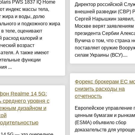
olaris PWS 1837 IQ Home
Директор российской Слу
т индекс массы тела,
внешней разведки (СВР) 
 жира и воды, долю
Сергей Нарышкин заявил, 
льного и подкожного жира
Москве верят заявлениям
в теле, оценивают
президента Сербии Алекс
 расход калорий и
Вучича о том, что страна н
ческий возраст
поставляет оружие Воор
ателя. А также имеют
силам Украины (ВСУ)....
ительные функции
ия ...
Форекс брокерам ЕС мо
снизить расходы на
он Realme 14 5G:
отчетность
 среднего уровня с
ежным дизайном и
Европейское управление 
хой
ценным бумагам и рынкам
водительностью
(ESMA) объявило сбор
доказательств для упроще
 14 5G — это очередное