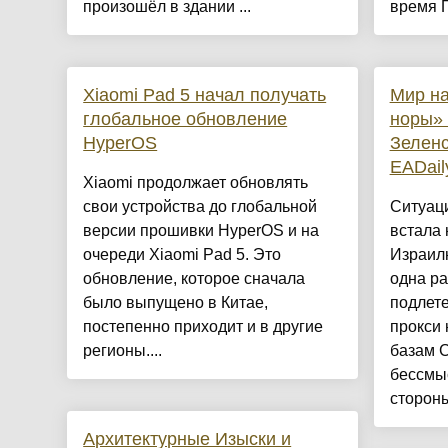
произошёл в здании ...
время П
Xiaomi Pad 5 начал получать
Мир на
глобальное обновление
норы» 
HyperOS
Зеленс
EADail
Xiaomi продолжает обновлять
свои устройства до глобальной
Ситуац
версии прошивки HyperOS и на
встала 
очереди Xiaomi Pad 5. Это
Израил
обновление, которое сначала
одна ра
было выпущено в Китае,
подлете
постепенно приходит и в другие
прокси 
регионы....
базам 
бессмы
сторон
Архитектурные Изыски и