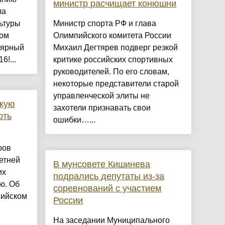
министр расчищает конюшни
ла
ьтуры
Министр спорта РФ и глава
ром
Олимпийского комитета России
лярный
Михаил Дегтярев подверг резкой
6!...
критике российских спортивных
руководителей. По его словам,
некоторые представители старой
управленческой элиты не
скую
захотели признавать свои
оть
ошибки…...
ров
етней
В мунсовете Кишинева
их
подрались депутаты из-за
ю. Об
соревнований с участием
сийском
России
На заседании Муниципального