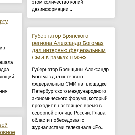
этом количество копий
дезинформации...
рту
Губернатор Брянского
региона Александр Богомаз
ир
дал интервью федеральным
у
СМИ в рамках ПМЭФ
ршала
ндра
Губернатор Брянщины Александр
вующий
Богомаз дал интервью
федеральным СМИ на площадке
ния
Петербургского международного
экономического форума, который
проходит в настоящее время в
северной столице России. Глава
области побеседовал с
вой
журналистами телеканала «Ро...
ловное